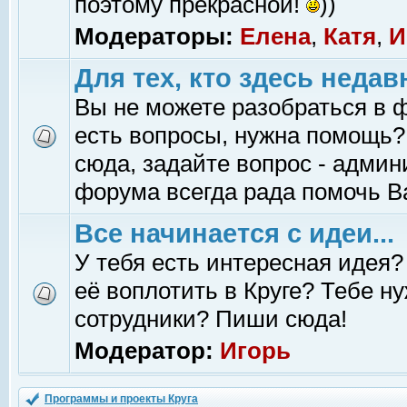
поэтому прекрасной!
))
Модераторы:
Елена
,
Катя
,
И
Для тех, кто здесь недав
Вы не можете разобраться в 
есть вопросы, нужна помощь?
сюда, задайте вопрос - адми
форума всегда рада помочь В
Все начинается с идеи...
У тебя есть интересная идея?
её воплотить в Круге? Тебе н
сотрудники? Пиши сюда!
Модератор:
Игорь
Программы и проекты Круга