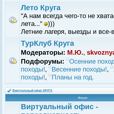
Лето Круга
"А нам всегда чего-то не хвата
лета..."
)))
Летние лагеря, выезды и все-в
ТурКлуб Круга
Модераторы:
М.Ю.
,
skvozny
Подфорумы:
Осенние похо
походы!
,
Весенние походы!
,
походы!
,
Планы на год.
Виртуальный офис КРУГА
Форум
Виртуальный офис -