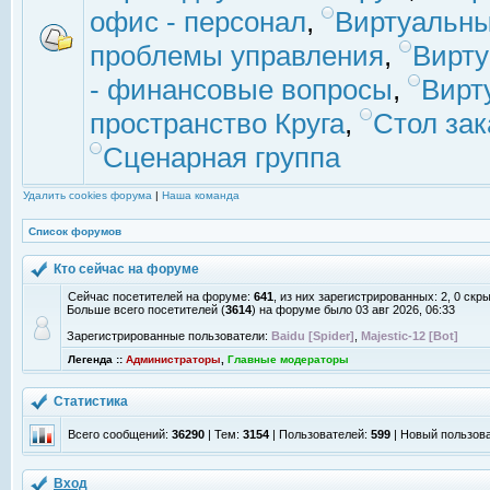
офис - персонал
,
Виртуальны
проблемы управления
,
Вирт
- финансовые вопросы
,
Вирт
пространство Круга
,
Стол зак
Сценарная группа
Удалить cookies форума
|
Наша команда
Список форумов
Кто сейчас на форуме
Сейчас посетителей на форуме:
641
, из них зарегистрированных: 2, 0 скр
Больше всего посетителей (
3614
) на форуме было 03 авг 2026, 06:33
Зарегистрированные пользователи:
Baidu [Spider]
,
Majestic-12 [Bot]
Легенда ::
Администраторы
,
Главные модераторы
Статистика
Всего сообщений:
36290
| Тем:
3154
| Пользователей:
599
| Новый пользов
Вход