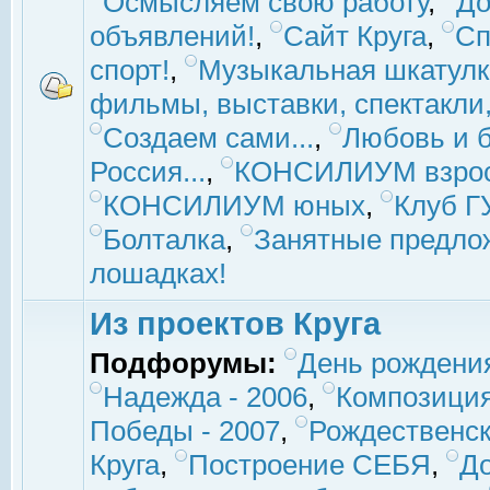
Осмысляем свою работу
,
До
объявлений!
,
Сайт Круга
,
Сп
спорт!
,
Музыкальная шкатулк
фильмы, выставки, спектакли, 
Создаем сами...
,
Любовь и б
Россия...
,
КОНСИЛИУМ взро
КОНСИЛИУМ юных
,
Клуб 
Болталка
,
Занятные предло
лошадках!
Из проектов Круга
Подфорумы:
День рождени
Надежда - 2006
,
Композиция
Победы - 2007
,
Рождественск
Круга
,
Построение СЕБЯ
,
До