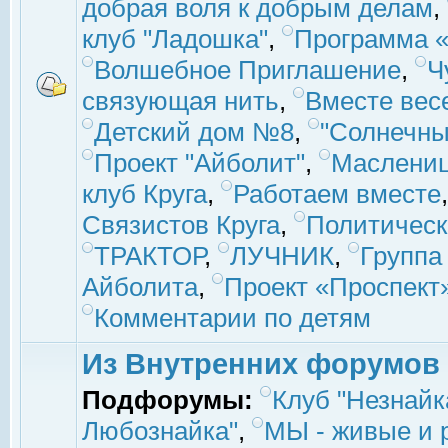
добрая воля к добрым делам
,
клуб "Ладошка"
,
Программа «
Волшебное Приглашение
,
Ч
связующая нить
,
Вместе вес
Детский дом №8
,
"Солнечны
Проект "Айболит"
,
Маслени
клуб Круга
,
Работаем вместе
Связистов Круга
,
Политическ
ТРАКТОР
,
ЛУЧНИК
,
Группа
Айболита
,
Проект «Проспект
Комментарии по детям
Из Внутренних форумов
Подфорумы:
Клуб "Незнайк
Любознайка"
,
МЫ - живые и р