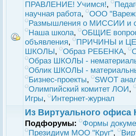
ПРАВЛЕНИЕ! Учимся!
,
Педаг
научная работа
,
ООО "Вареж
Размышления о МИССИИ и с
Наша школа
,
ОБЩИЕ вопро
объявления
,
ПРИЧИНЫ и ЦЕ
ШКОЛЫ
,
Образ РЕБЕНКА
,
Образ ШКОЛЫ - нематериаль
Облик ШКОЛЫ - материальны
Бизнес-проекты
,
SWOT ана
Олимпийский комитет ЛОИ
,
Игры
,
Интернет-журнал
Из Виртуального офиса 
Подфорумы:
Формы докуме
Президиум МОО "Круг"
,
Вир