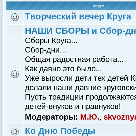
Форум
Творческий вечер Круга
НАШИ СБОРЫ и Сбор-д
Сборы Круга...
Сбор-дни...
Общая радостная работа...
Как давно это было...
Уже выросли дети тех детей К
делали наши давние круговски
Пусть традиции продолжаютс
детей-внуков и правнуков!
Модераторы:
М.Ю.
,
skvozny
Ко Дню Победы