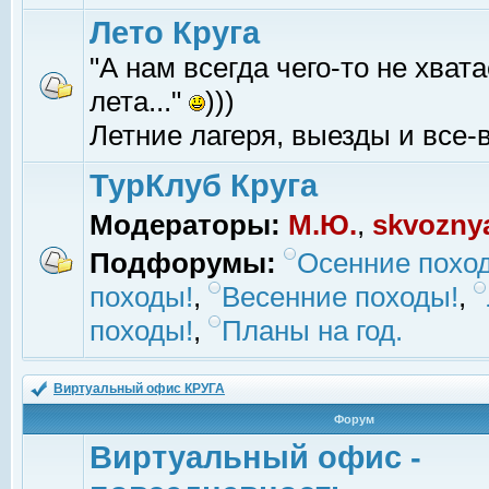
Лето Круга
"А нам всегда чего-то не хвата
лета..."
)))
Летние лагеря, выезды и все-в
ТурКлуб Круга
Модераторы:
М.Ю.
,
skvozny
Подфорумы:
Осенние похо
походы!
,
Весенние походы!
,
походы!
,
Планы на год.
Виртуальный офис КРУГА
Форум
Виртуальный офис -