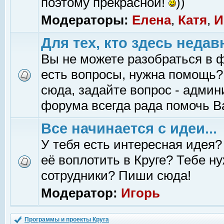
поэтому прекрасной!
))
Модераторы:
Елена
,
Катя
,
И
Для тех, кто здесь недав
Вы не можете разобраться в 
есть вопросы, нужна помощь?
сюда, задайте вопрос - адми
форума всегда рада помочь В
Все начинается с идеи...
У тебя есть интересная идея?
её воплотить в Круге? Тебе н
сотрудники? Пиши сюда!
Модератор:
Игорь
Программы и проекты Круга