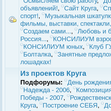
Осмысляем свою работу
,
До
объявлений!
,
Сайт Круга
,
Сп
спорт!
,
Музыкальная шкатулк
фильмы, выставки, спектакли, 
Создаем сами...
,
Любовь и б
Россия...
,
КОНСИЛИУМ взро
КОНСИЛИУМ юных
,
Клуб 
Болталка
,
Занятные предло
лошадках!
Из проектов Круга
Подфорумы:
День рождени
Надежда - 2006
,
Композиция
Победы - 2007
,
Рождественск
Круга
,
Построение СЕБЯ
,
До