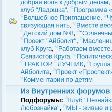
добрая воля к добрым делам
,
клуб "Ладошка"
,
Программа «
Волшебное Приглашение
,
Ч
связующая нить
,
Вместе вес
Детский дом №8
,
"Солнечны
Проект "Айболит"
,
Маслени
клуб Круга
,
Работаем вместе
Связистов Круга
,
Политическ
ТРАКТОР
,
ЛУЧНИК
,
Группа
Айболита
,
Проект «Проспект
Комментарии по детям
Из Внутренних форумов
Подфорумы:
Клуб "Незнайк
Любознайка"
,
МЫ - живые и р