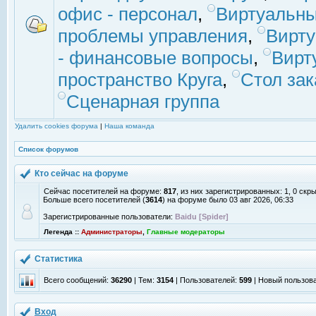
офис - персонал
,
Виртуальны
проблемы управления
,
Вирт
- финансовые вопросы
,
Вирт
пространство Круга
,
Стол зак
Сценарная группа
Удалить cookies форума
|
Наша команда
Список форумов
Кто сейчас на форуме
Сейчас посетителей на форуме:
817
, из них зарегистрированных: 1, 0 скр
Больше всего посетителей (
3614
) на форуме было 03 авг 2026, 06:33
Зарегистрированные пользователи:
Baidu [Spider]
Легенда ::
Администраторы
,
Главные модераторы
Статистика
Всего сообщений:
36290
| Тем:
3154
| Пользователей:
599
| Новый пользов
Вход