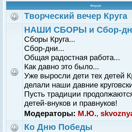
Форум
Творческий вечер Круга
НАШИ СБОРЫ и Сбор-д
Сборы Круга...
Сбор-дни...
Общая радостная работа...
Как давно это было...
Уже выросли дети тех детей К
делали наши давние круговски
Пусть традиции продолжаютс
детей-внуков и правнуков!
Модераторы:
М.Ю.
,
skvozny
Ко Дню Победы