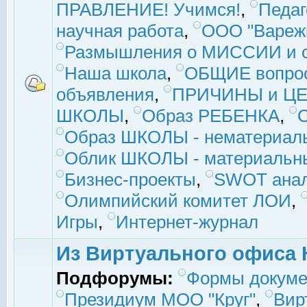
ПРАВЛЕНИЕ! Учимся!
,
Педаг
научная работа
,
ООО "Вареж
Размышления о МИССИИ и с
Наша школа
,
ОБЩИЕ вопро
объявления
,
ПРИЧИНЫ и ЦЕ
ШКОЛЫ
,
Образ РЕБЕНКА
,
Образ ШКОЛЫ - нематериаль
Облик ШКОЛЫ - материальны
Бизнес-проекты
,
SWOT ана
Олимпийский комитет ЛОИ
,
Игры
,
Интернет-журнал
Из Виртуального офиса 
Подфорумы:
Формы докуме
Президиум МОО "Круг"
,
Вир