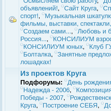
Осмысляем свою работу
,
До
объявлений!
,
Сайт Круга
,
Сп
спорт!
,
Музыкальная шкатулк
фильмы, выставки, спектакли, 
Создаем сами...
,
Любовь и б
Россия...
,
КОНСИЛИУМ взро
КОНСИЛИУМ юных
,
Клуб 
Болталка
,
Занятные предло
лошадках!
Из проектов Круга
Подфорумы:
День рождени
Надежда - 2006
,
Композиция
Победы - 2007
,
Рождественск
Круга
,
Построение СЕБЯ
,
До