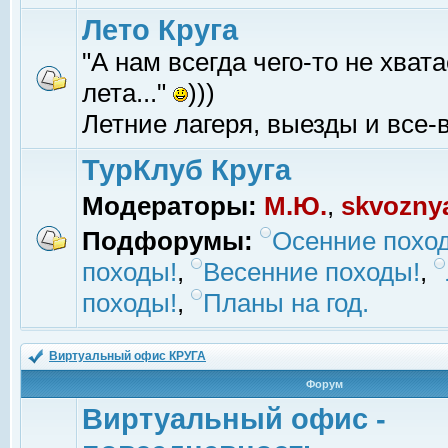
Лето Круга
"А нам всегда чего-то не хвата
лета..."
)))
Летние лагеря, выезды и все-в
ТурКлуб Круга
Модераторы:
М.Ю.
,
skvozny
Подфорумы:
Осенние похо
походы!
,
Весенние походы!
,
походы!
,
Планы на год.
Виртуальный офис КРУГА
Форум
Виртуальный офис -