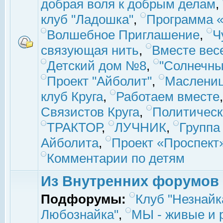
добрая воля к добрым делам
,
клуб "Ладошка"
,
Программа «
Волшебное Приглашение
,
Ч
связующая нить
,
Вместе вес
Детский дом №8
,
"Солнечны
Проект "Айболит"
,
Маслени
клуб Круга
,
Работаем вместе
Связистов Круга
,
Политическ
ТРАКТОР
,
ЛУЧНИК
,
Группа
Айболита
,
Проект «Проспект
Комментарии по детям
Из Внутренних форумов
Подфорумы:
Клуб "Незнайк
Любознайка"
,
МЫ - живые и р