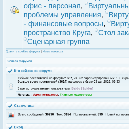
офис - персонал
,
Виртуальны
проблемы управления
,
Вирт
- финансовые вопросы
,
Вирт
пространство Круга
,
Стол зак
Сценарная группа
Удалить cookies форума
|
Наша команда
Список форумов
Кто сейчас на форуме
Сейчас посетителей на форуме:
687
, из них зарегистрированных: 1, 0 скр
Больше всего посетителей (
3614
) на форуме было 03 авг 2026, 06:33
Зарегистрированные пользователи:
Baidu [Spider]
Легенда ::
Администраторы
,
Главные модераторы
Статистика
Всего сообщений:
36290
| Тем:
3154
| Пользователей:
599
| Новый пользов
Вход