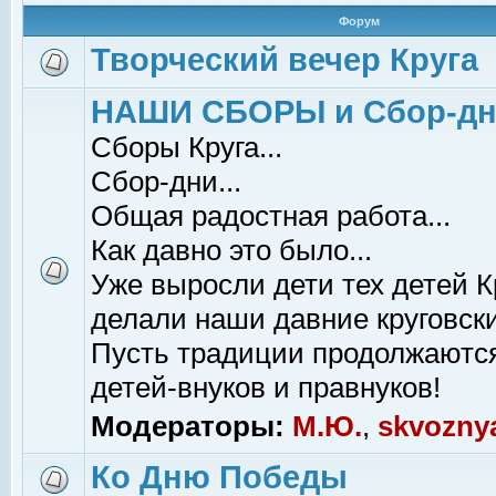
Форум
Творческий вечер Круга
НАШИ СБОРЫ и Сбор-д
Сборы Круга...
Сбор-дни...
Общая радостная работа...
Как давно это было...
Уже выросли дети тех детей К
делали наши давние круговски
Пусть традиции продолжаютс
детей-внуков и правнуков!
Модераторы:
М.Ю.
,
skvozny
Ко Дню Победы