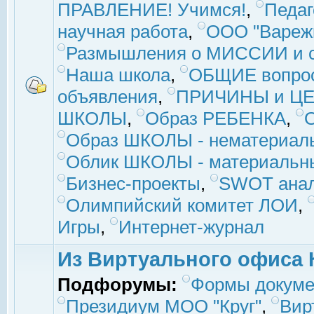
ПРАВЛЕНИЕ! Учимся!
,
Педаг
научная работа
,
ООО "Вареж
Размышления о МИССИИ и с
Наша школа
,
ОБЩИЕ вопро
объявления
,
ПРИЧИНЫ и ЦЕ
ШКОЛЫ
,
Образ РЕБЕНКА
,
Образ ШКОЛЫ - нематериаль
Облик ШКОЛЫ - материальны
Бизнес-проекты
,
SWOT ана
Олимпийский комитет ЛОИ
,
Игры
,
Интернет-журнал
Из Виртуального офиса 
Подфорумы:
Формы докуме
Президиум МОО "Круг"
,
Вир