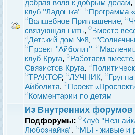
добрая воля к добрым делам
,
клуб "Ладошка"
,
Программа «
Волшебное Приглашение
,
Ч
связующая нить
,
Вместе вес
Детский дом №8
,
"Солнечны
Проект "Айболит"
,
Маслени
клуб Круга
,
Работаем вместе
Связистов Круга
,
Политическ
ТРАКТОР
,
ЛУЧНИК
,
Группа
Айболита
,
Проект «Проспект
Комментарии по детям
Из Внутренних форумов
Подфорумы:
Клуб "Незнайк
Любознайка"
,
МЫ - живые и р