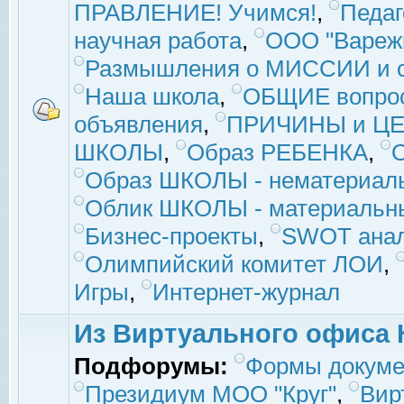
ПРАВЛЕНИЕ! Учимся!
,
Педаг
научная работа
,
ООО "Вареж
Размышления о МИССИИ и с
Наша школа
,
ОБЩИЕ вопро
объявления
,
ПРИЧИНЫ и ЦЕ
ШКОЛЫ
,
Образ РЕБЕНКА
,
Образ ШКОЛЫ - нематериаль
Облик ШКОЛЫ - материальны
Бизнес-проекты
,
SWOT ана
Олимпийский комитет ЛОИ
,
Игры
,
Интернет-журнал
Из Виртуального офиса 
Подфорумы:
Формы докуме
Президиум МОО "Круг"
,
Вир