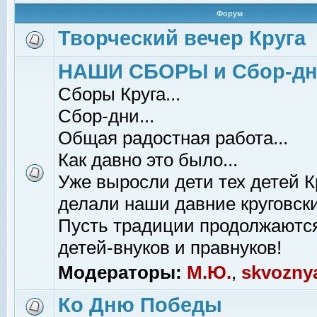
Форум
Творческий вечер Круга
НАШИ СБОРЫ и Сбор-д
Сборы Круга...
Сбор-дни...
Общая радостная работа...
Как давно это было...
Уже выросли дети тех детей К
делали наши давние круговски
Пусть традиции продолжаютс
детей-внуков и правнуков!
Модераторы:
М.Ю.
,
skvozny
Ко Дню Победы