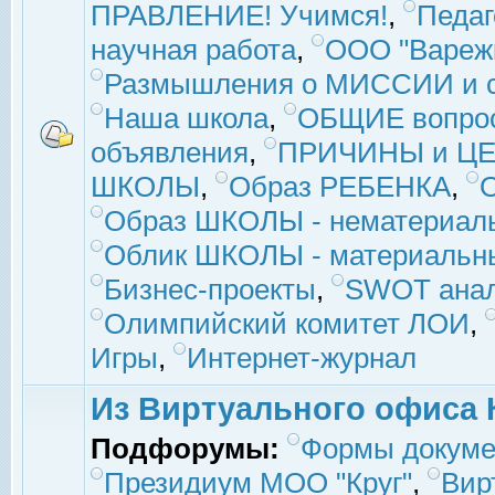
ПРАВЛЕНИЕ! Учимся!
,
Педаг
научная работа
,
ООО "Вареж
Размышления о МИССИИ и с
Наша школа
,
ОБЩИЕ вопро
объявления
,
ПРИЧИНЫ и ЦЕ
ШКОЛЫ
,
Образ РЕБЕНКА
,
Образ ШКОЛЫ - нематериаль
Облик ШКОЛЫ - материальны
Бизнес-проекты
,
SWOT ана
Олимпийский комитет ЛОИ
,
Игры
,
Интернет-журнал
Из Виртуального офиса 
Подфорумы:
Формы докуме
Президиум МОО "Круг"
,
Вир