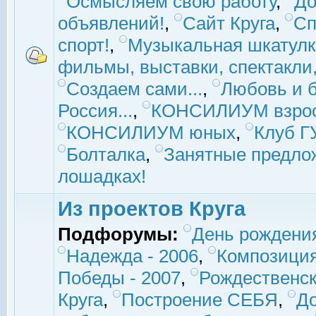
Осмысляем свою работу
,
До
объявлений!
,
Сайт Круга
,
Сп
спорт!
,
Музыкальная шкатулк
фильмы, выставки, спектакли, 
Создаем сами...
,
Любовь и б
Россия...
,
КОНСИЛИУМ взро
КОНСИЛИУМ юных
,
Клуб 
Болталка
,
Занятные предло
лошадках!
Из проектов Круга
Подфорумы:
День рождени
Надежда - 2006
,
Композиция
Победы - 2007
,
Рождественск
Круга
,
Построение СЕБЯ
,
До