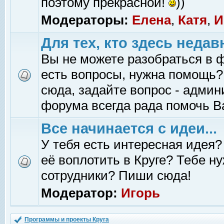
поэтому прекрасной!
))
Модераторы:
Елена
,
Катя
,
И
Для тех, кто здесь недав
Вы не можете разобраться в 
есть вопросы, нужна помощь?
сюда, задайте вопрос - адми
форума всегда рада помочь В
Все начинается с идеи...
У тебя есть интересная идея?
её воплотить в Круге? Тебе н
сотрудники? Пиши сюда!
Модератор:
Игорь
Программы и проекты Круга