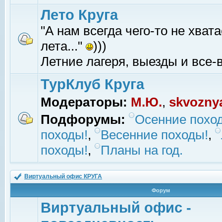
Лето Круга
"А нам всегда чего-то не хвата
лета..."
)))
Летние лагеря, выезды и все-в
ТурКлуб Круга
Модераторы:
М.Ю.
,
skvozny
Подфорумы:
Осенние похо
походы!
,
Весенние походы!
,
походы!
,
Планы на год.
Виртуальный офис КРУГА
Форум
Виртуальный офис -