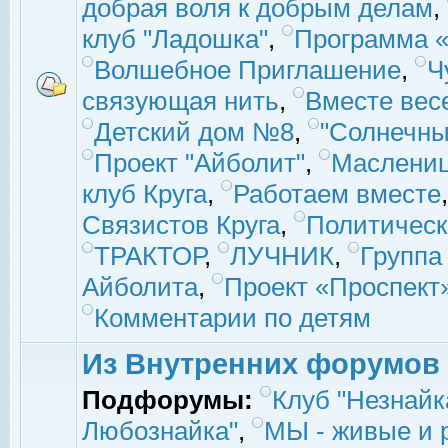
добрая воля к добрым делам
,
клуб "Ладошка"
,
Программа «
Волшебное Приглашение
,
Ч
связующая нить
,
Вместе вес
Детский дом №8
,
"Солнечны
Проект "Айболит"
,
Маслени
клуб Круга
,
Работаем вместе
Связистов Круга
,
Политическ
ТРАКТОР
,
ЛУЧНИК
,
Группа
Айболита
,
Проект «Проспект
Комментарии по детям
Из Внутренних форумов
Подфорумы:
Клуб "Незнайк
Любознайка"
,
МЫ - живые и р