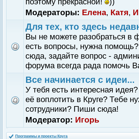
поэтому прекрасной!
))
Модераторы:
Елена
,
Катя
,
И
Для тех, кто здесь недав
Вы не можете разобраться в 
есть вопросы, нужна помощь?
сюда, задайте вопрос - адми
форума всегда рада помочь В
Все начинается с идеи...
У тебя есть интересная идея?
её воплотить в Круге? Тебе н
сотрудники? Пиши сюда!
Модератор:
Игорь
Программы и проекты Круга