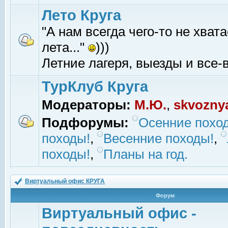
Лето Круга
"А нам всегда чего-то не хвата
лета..."
)))
Летние лагеря, выезды и все-в
ТурКлуб Круга
Модераторы:
М.Ю.
,
skvozny
Подфорумы:
Осенние похо
походы!
,
Весенние походы!
,
походы!
,
Планы на год.
Виртуальный офис КРУГА
Форум
Виртуальный офис -