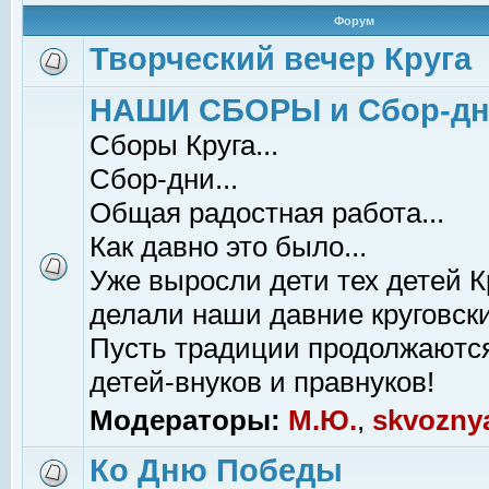
Форум
Творческий вечер Круга
НАШИ СБОРЫ и Сбор-д
Сборы Круга...
Сбор-дни...
Общая радостная работа...
Как давно это было...
Уже выросли дети тех детей К
делали наши давние круговски
Пусть традиции продолжаютс
детей-внуков и правнуков!
Модераторы:
М.Ю.
,
skvozny
Ко Дню Победы