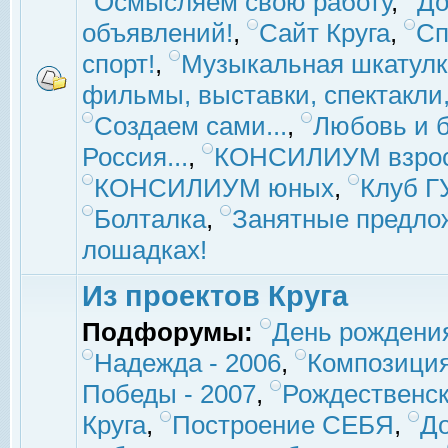
Осмысляем свою работу
,
До
объявлений!
,
Сайт Круга
,
Сп
спорт!
,
Музыкальная шкатулк
фильмы, выставки, спектакли, 
Создаем сами...
,
Любовь и б
Россия...
,
КОНСИЛИУМ взро
КОНСИЛИУМ юных
,
Клуб 
Болталка
,
Занятные предло
лошадках!
Из проектов Круга
Подфорумы:
День рождени
Надежда - 2006
,
Композиция
Победы - 2007
,
Рождественск
Круга
,
Построение СЕБЯ
,
До