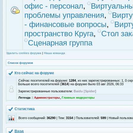
офис - персонал
,
Виртуальны
проблемы управления
,
Вирт
- финансовые вопросы
,
Вирт
пространство Круга
,
Стол зак
Сценарная группа
Удалить cookies форума
|
Наша команда
Список форумов
Кто сейчас на форуме
Сейчас посетителей на форуме:
1284
, из них зарегистрированных: 1, 0 с
Больше всего посетителей (
3614
) на форуме было 03 авг 2026, 06:33
Зарегистрированные пользователи:
Baidu [Spider]
Легенда ::
Администраторы
,
Главные модераторы
Статистика
Всего сообщений:
36290
| Тем:
3154
| Пользователей:
599
| Новый пользов
Вход