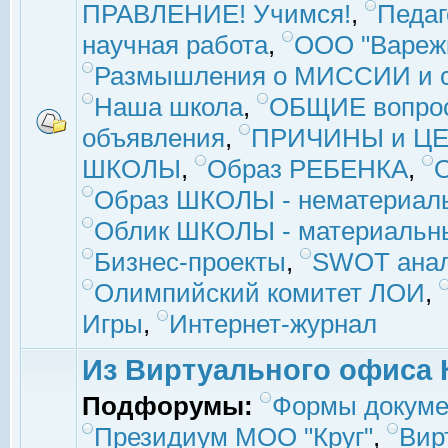
ПРАВЛЕНИЕ! Учимся!
,
Педаг
научная работа
,
ООО "Вареж
Размышления о МИССИИ и с
Наша школа
,
ОБЩИЕ вопро
объявления
,
ПРИЧИНЫ и ЦЕ
ШКОЛЫ
,
Образ РЕБЕНКА
,
Образ ШКОЛЫ - нематериаль
Облик ШКОЛЫ - материальны
Бизнес-проекты
,
SWOT ана
Олимпийский комитет ЛОИ
,
Игры
,
Интернет-журнал
Из Виртуального офиса 
Подфорумы:
Формы докуме
Президиум МОО "Круг"
,
Вир