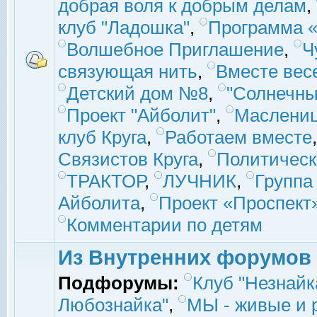
добрая воля к добрым делам
,
клуб "Ладошка"
,
Программа «
Волшебное Приглашение
,
Ч
связующая нить
,
Вместе вес
Детский дом №8
,
"Солнечны
Проект "Айболит"
,
Маслени
клуб Круга
,
Работаем вместе
Связистов Круга
,
Политическ
ТРАКТОР
,
ЛУЧНИК
,
Группа
Айболита
,
Проект «Проспект
Комментарии по детям
Из Внутренних форумов
Подфорумы:
Клуб "Незнайк
Любознайка"
,
МЫ - живые и р