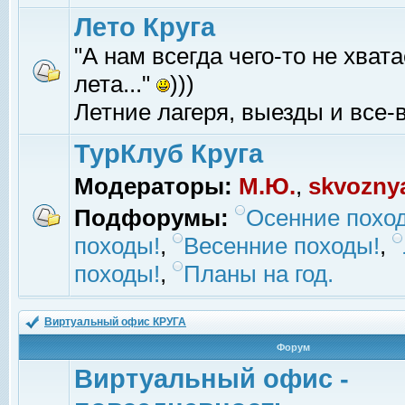
Лето Круга
"А нам всегда чего-то не хвата
лета..."
)))
Летние лагеря, выезды и все-в
ТурКлуб Круга
Модераторы:
М.Ю.
,
skvozny
Подфорумы:
Осенние похо
походы!
,
Весенние походы!
,
походы!
,
Планы на год.
Виртуальный офис КРУГА
Форум
Виртуальный офис -