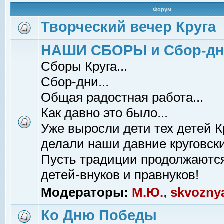
Форум
Творческий вечер Круга
НАШИ СБОРЫ и Сбор-д
Сборы Круга...
Сбор-дни...
Общая радостная работа...
Как давно это было...
Уже выросли дети тех детей К
делали наши давние круговски
Пусть традиции продолжаютс
детей-внуков и правнуков!
Модераторы:
М.Ю.
,
skvozny
Ко Дню Победы