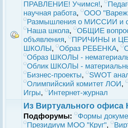
ПРАВЛЕНИЕ! Учимся!
,
Педаг
научная работа
,
ООО "Вареж
Размышления о МИССИИ и с
Наша школа
,
ОБЩИЕ вопро
объявления
,
ПРИЧИНЫ и ЦЕ
ШКОЛЫ
,
Образ РЕБЕНКА
,
Образ ШКОЛЫ - нематериаль
Облик ШКОЛЫ - материальны
Бизнес-проекты
,
SWOT ана
Олимпийский комитет ЛОИ
,
Игры
,
Интернет-журнал
Из Виртуального офиса 
Подфорумы:
Формы докуме
Президиум МОО "Круг"
,
Вир