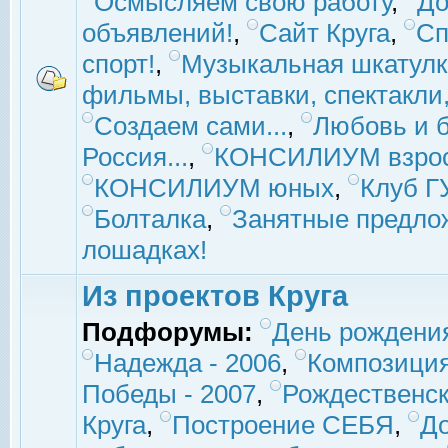
Осмысляем свою работу
,
До
объявлений!
,
Сайт Круга
,
Сп
спорт!
,
Музыкальная шкатулк
фильмы, выставки, спектакли, 
Создаем сами...
,
Любовь и б
Россия...
,
КОНСИЛИУМ взро
КОНСИЛИУМ юных
,
Клуб 
Болталка
,
Занятные предло
лошадках!
Из проектов Круга
Подфорумы:
День рождени
Надежда - 2006
,
Композиция
Победы - 2007
,
Рождественск
Круга
,
Построение СЕБЯ
,
До