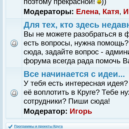
поэтому прекрасной!
))
Модераторы:
Елена
,
Катя
,
И
Для тех, кто здесь недав
Вы не можете разобраться в 
есть вопросы, нужна помощь?
сюда, задайте вопрос - адми
форума всегда рада помочь В
Все начинается с идеи...
У тебя есть интересная идея?
её воплотить в Круге? Тебе н
сотрудники? Пиши сюда!
Модератор:
Игорь
Программы и проекты Круга