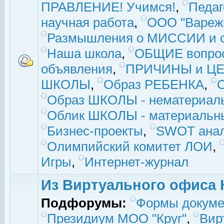
ПРАВЛЕНИЕ! Учимся!
,
Педаг
научная работа
,
ООО "Вареж
Размышления о МИССИИ и с
Наша школа
,
ОБЩИЕ вопро
объявления
,
ПРИЧИНЫ и ЦЕ
ШКОЛЫ
,
Образ РЕБЕНКА
,
Образ ШКОЛЫ - нематериаль
Облик ШКОЛЫ - материальны
Бизнес-проекты
,
SWOT ана
Олимпийский комитет ЛОИ
,
Игры
,
Интернет-журнал
Из Виртуального офиса 
Подфорумы:
Формы докуме
Президиум МОО "Круг"
,
Вир