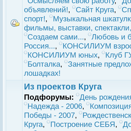
Осмысляем свою работу
,
До
объявлений!
,
Сайт Круга
,
Сп
спорт!
,
Музыкальная шкатулк
фильмы, выставки, спектакли, 
Создаем сами...
,
Любовь и б
Россия...
,
КОНСИЛИУМ взро
КОНСИЛИУМ юных
,
Клуб 
Болталка
,
Занятные предло
лошадках!
Из проектов Круга
Подфорумы:
День рождени
Надежда - 2006
,
Композиция
Победы - 2007
,
Рождественск
Круга
,
Построение СЕБЯ
,
До