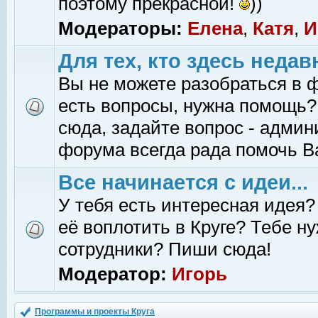
поэтому прекрасной!
))
Модераторы:
Елена
,
Катя
,
И
Для тех, кто здесь недав
Вы не можете разобраться в 
есть вопросы, нужна помощь?
сюда, задайте вопрос - адми
форума всегда рада помочь В
Все начинается с идеи...
У тебя есть интересная идея?
её воплотить в Круге? Тебе н
сотрудники? Пиши сюда!
Модератор:
Игорь
Программы и проекты Круга