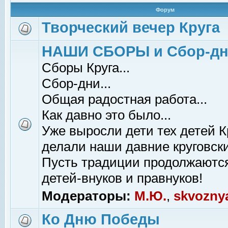
Форум
Творческий вечер Круга
НАШИ СБОРЫ и Сбор-д
Сборы Круга...
Сбор-дни...
Общая радостная работа...
Как давно это было...
Уже выросли дети тех детей К
делали наши давние круговски
Пусть традиции продолжаютс
детей-внуков и правнуков!
Модераторы:
М.Ю.
,
skvozny
Ко Дню Победы