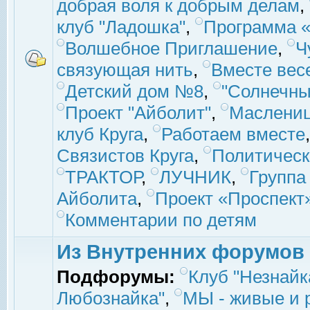
добрая воля к добрым делам
,
клуб "Ладошка"
,
Программа «
Волшебное Приглашение
,
Ч
связующая нить
,
Вместе вес
Детский дом №8
,
"Солнечны
Проект "Айболит"
,
Маслени
клуб Круга
,
Работаем вместе
Связистов Круга
,
Политическ
ТРАКТОР
,
ЛУЧНИК
,
Группа
Айболита
,
Проект «Проспект
Комментарии по детям
Из Внутренних форумов
Подфорумы:
Клуб "Незнайк
Любознайка"
,
МЫ - живые и р