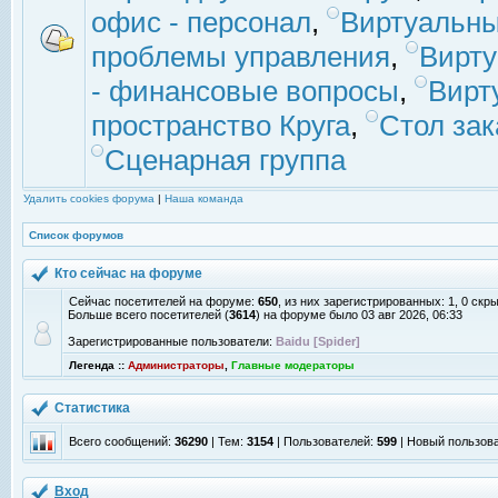
офис - персонал
,
Виртуальны
проблемы управления
,
Вирт
- финансовые вопросы
,
Вирт
пространство Круга
,
Стол зак
Сценарная группа
Удалить cookies форума
|
Наша команда
Список форумов
Кто сейчас на форуме
Сейчас посетителей на форуме:
650
, из них зарегистрированных: 1, 0 скр
Больше всего посетителей (
3614
) на форуме было 03 авг 2026, 06:33
Зарегистрированные пользователи:
Baidu [Spider]
Легенда ::
Администраторы
,
Главные модераторы
Статистика
Всего сообщений:
36290
| Тем:
3154
| Пользователей:
599
| Новый пользов
Вход