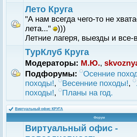
Лето Круга
"А нам всегда чего-то не хвата
лета..."
)))
Летние лагеря, выезды и все-в
ТурКлуб Круга
Модераторы:
М.Ю.
,
skvozny
Подфорумы:
Осенние похо
походы!
,
Весенние походы!
,
походы!
,
Планы на год.
Виртуальный офис КРУГА
Форум
Виртуальный офис -