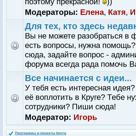
поэтому прекрасной!
))
Модераторы:
Елена
,
Катя
,
И
Для тех, кто здесь недав
Вы не можете разобраться в 
есть вопросы, нужна помощь?
сюда, задайте вопрос - адми
форума всегда рада помочь В
Все начинается с идеи...
У тебя есть интересная идея?
её воплотить в Круге? Тебе н
сотрудники? Пиши сюда!
Модератор:
Игорь
Программы и проекты Круга