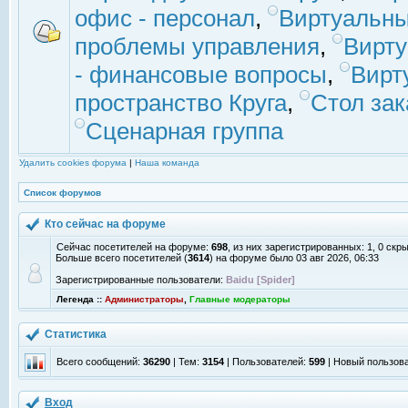
офис - персонал
,
Виртуальны
проблемы управления
,
Вирт
- финансовые вопросы
,
Вирт
пространство Круга
,
Стол зак
Сценарная группа
Удалить cookies форума
|
Наша команда
Список форумов
Кто сейчас на форуме
Сейчас посетителей на форуме:
698
, из них зарегистрированных: 1, 0 скр
Больше всего посетителей (
3614
) на форуме было 03 авг 2026, 06:33
Зарегистрированные пользователи:
Baidu [Spider]
Легенда ::
Администраторы
,
Главные модераторы
Статистика
Всего сообщений:
36290
| Тем:
3154
| Пользователей:
599
| Новый пользов
Вход