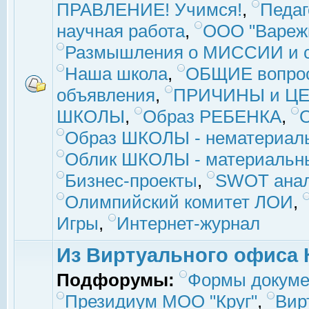
ПРАВЛЕНИЕ! Учимся!
,
Педаг
научная работа
,
ООО "Вареж
Размышления о МИССИИ и с
Наша школа
,
ОБЩИЕ вопро
объявления
,
ПРИЧИНЫ и ЦЕ
ШКОЛЫ
,
Образ РЕБЕНКА
,
Образ ШКОЛЫ - нематериаль
Облик ШКОЛЫ - материальны
Бизнес-проекты
,
SWOT ана
Олимпийский комитет ЛОИ
,
Игры
,
Интернет-журнал
Из Виртуального офиса 
Подфорумы:
Формы докуме
Президиум МОО "Круг"
,
Вир