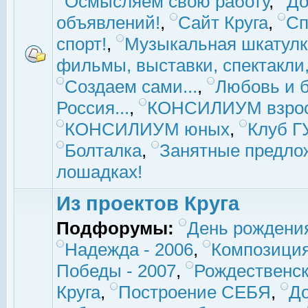
Осмысляем свою работу
,
До
объявлений!
,
Сайт Круга
,
Сп
спорт!
,
Музыкальная шкатулк
фильмы, выставки, спектакли, 
Создаем сами...
,
Любовь и б
Россия...
,
КОНСИЛИУМ взро
КОНСИЛИУМ юных
,
Клуб 
Болталка
,
Занятные предло
лошадках!
Из проектов Круга
Подфорумы:
День рождени
Надежда - 2006
,
Композиция
Победы - 2007
,
Рождественск
Круга
,
Построение СЕБЯ
,
До