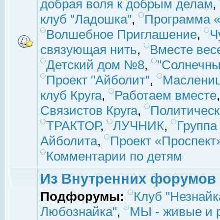
добрая воля к добрым делам
,
клуб "Ладошка"
,
Программа «
Волшебное Приглашение
,
Ч
связующая нить
,
Вместе вес
Детский дом №8
,
"Солнечны
Проект "Айболит"
,
Маслени
клуб Круга
,
Работаем вместе
Связистов Круга
,
Политическ
ТРАКТОР
,
ЛУЧНИК
,
Группа
Айболита
,
Проект «Проспект
Комментарии по детям
Из Внутренних форумов
Подфорумы:
Клуб "Незнайк
Любознайка"
,
МЫ - живые и р