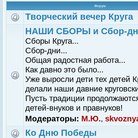
Форум
Творческий вечер Круга
НАШИ СБОРЫ и Сбор-д
Сборы Круга...
Сбор-дни...
Общая радостная работа...
Как давно это было...
Уже выросли дети тех детей К
делали наши давние круговски
Пусть традиции продолжаютс
детей-внуков и правнуков!
Модераторы:
М.Ю.
,
skvozny
Ко Дню Победы