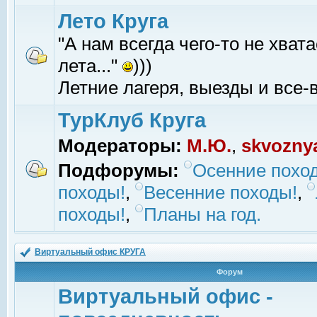
Лето Круга
"А нам всегда чего-то не хвата
лета..."
)))
Летние лагеря, выезды и все-в
ТурКлуб Круга
Модераторы:
М.Ю.
,
skvozny
Подфорумы:
Осенние похо
походы!
,
Весенние походы!
,
походы!
,
Планы на год.
Виртуальный офис КРУГА
Форум
Виртуальный офис -