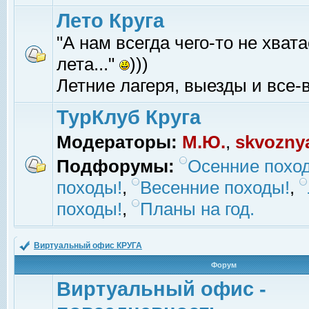
Лето Круга
"А нам всегда чего-то не хвата
лета..."
)))
Летние лагеря, выезды и все-в
ТурКлуб Круга
Модераторы:
М.Ю.
,
skvozny
Подфорумы:
Осенние похо
походы!
,
Весенние походы!
,
походы!
,
Планы на год.
Виртуальный офис КРУГА
Форум
Виртуальный офис -