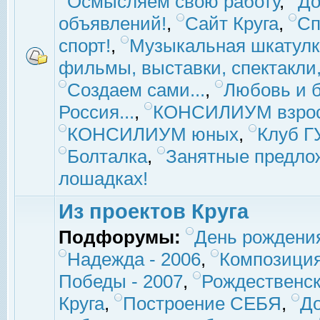
Осмысляем свою работу
,
До
объявлений!
,
Сайт Круга
,
Сп
спорт!
,
Музыкальная шкатулк
фильмы, выставки, спектакли, 
Создаем сами...
,
Любовь и б
Россия...
,
КОНСИЛИУМ взро
КОНСИЛИУМ юных
,
Клуб 
Болталка
,
Занятные предло
лошадках!
Из проектов Круга
Подфорумы:
День рождени
Надежда - 2006
,
Композиция
Победы - 2007
,
Рождественск
Круга
,
Построение СЕБЯ
,
До