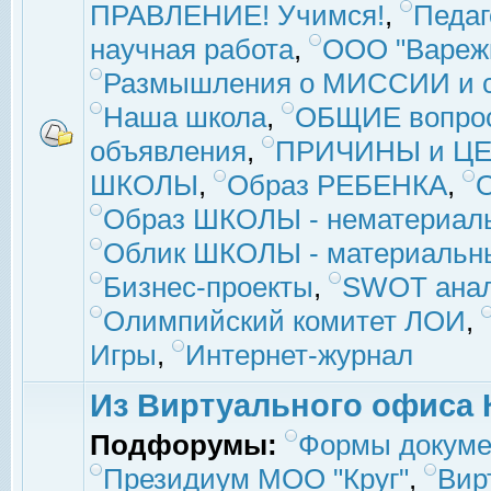
ПРАВЛЕНИЕ! Учимся!
,
Педаг
научная работа
,
ООО "Вареж
Размышления о МИССИИ и с
Наша школа
,
ОБЩИЕ вопро
объявления
,
ПРИЧИНЫ и ЦЕ
ШКОЛЫ
,
Образ РЕБЕНКА
,
Образ ШКОЛЫ - нематериаль
Облик ШКОЛЫ - материальны
Бизнес-проекты
,
SWOT ана
Олимпийский комитет ЛОИ
,
Игры
,
Интернет-журнал
Из Виртуального офиса 
Подфорумы:
Формы докуме
Президиум МОО "Круг"
,
Вир