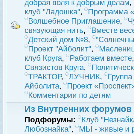
добрая воля к добрым делам
,
клуб "Ладошка"
,
Программа «
Волшебное Приглашение
,
Ч
связующая нить
,
Вместе вес
Детский дом №8
,
"Солнечны
Проект "Айболит"
,
Маслени
клуб Круга
,
Работаем вместе
Связистов Круга
,
Политическ
ТРАКТОР
,
ЛУЧНИК
,
Группа
Айболита
,
Проект «Проспект
Комментарии по детям
Из Внутренних форумов
Подфорумы:
Клуб "Незнайк
Любознайка"
,
МЫ - живые и р