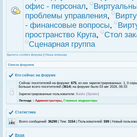
офис - персонал
,
Виртуальны
проблемы управления
,
Вирт
- финансовые вопросы
,
Вирт
пространство Круга
,
Стол зак
Сценарная группа
Удалить cookies форума
|
Наша команда
Список форумов
Кто сейчас на форуме
Сейчас посетителей на форуме:
675
, из них зарегистрированных: 1, 0 скр
Больше всего посетителей (
3614
) на форуме было 03 авг 2026, 06:33
Зарегистрированные пользователи:
Baidu [Spider]
Легенда ::
Администраторы
,
Главные модераторы
Статистика
Всего сообщений:
36290
| Тем:
3154
| Пользователей:
599
| Новый пользов
Вход