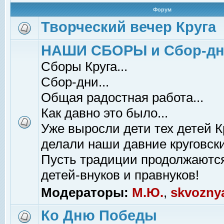
Форум
Творческий вечер Круга
НАШИ СБОРЫ и Сбор-д
Сборы Круга...
Сбор-дни...
Общая радостная работа...
Как давно это было...
Уже выросли дети тех детей К
делали наши давние круговски
Пусть традиции продолжаютс
детей-внуков и правнуков!
Модераторы:
М.Ю.
,
skvozny
Ко Дню Победы