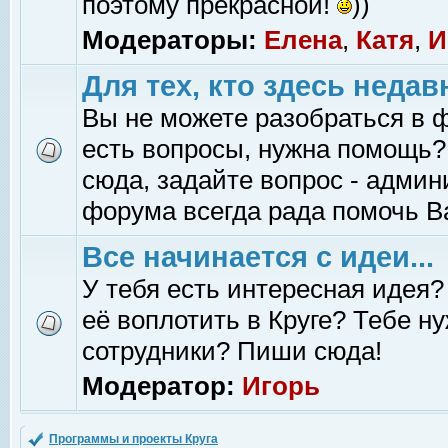
поэтому прекрасной!
))
Модераторы:
Елена
,
Катя
,
И
Для тех, кто здесь недав
Вы не можете разобраться в 
есть вопросы, нужна помощь?
сюда, задайте вопрос - адми
форума всегда рада помочь В
Все начинается с идеи...
У тебя есть интересная идея?
её воплотить в Круге? Тебе н
сотрудники? Пиши сюда!
Модератор:
Игорь
Программы и проекты Круга