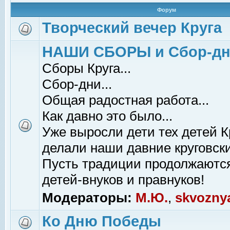
Форум
Творческий вечер Круга
НАШИ СБОРЫ и Сбор-д
Сборы Круга...
Сбор-дни...
Общая радостная работа...
Как давно это было...
Уже выросли дети тех детей К
делали наши давние круговски
Пусть традиции продолжаютс
детей-внуков и правнуков!
Модераторы:
М.Ю.
,
skvozny
Ко Дню Победы