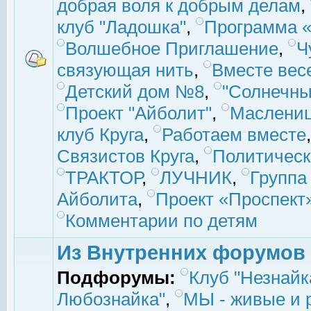
добрая воля к добрым делам
,
клуб "Ладошка"
,
Программа «
Волшебное Приглашение
,
Ч
связующая нить
,
Вместе вес
Детский дом №8
,
"Солнечны
Проект "Айболит"
,
Маслени
клуб Круга
,
Работаем вместе
Связистов Круга
,
Политическ
ТРАКТОР
,
ЛУЧНИК
,
Группа
Айболита
,
Проект «Проспект
Комментарии по детям
Из Внутренних форумов
Подфорумы:
Клуб "Незнайк
Любознайка"
,
МЫ - живые и р