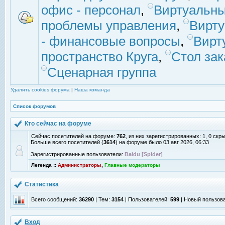
офис - персонал
,
Виртуальны
проблемы управления
,
Вирт
- финансовые вопросы
,
Вирт
пространство Круга
,
Стол зак
Сценарная группа
Удалить cookies форума
|
Наша команда
Список форумов
Кто сейчас на форуме
Сейчас посетителей на форуме:
762
, из них зарегистрированных: 1, 0 скр
Больше всего посетителей (
3614
) на форуме было 03 авг 2026, 06:33
Зарегистрированные пользователи:
Baidu [Spider]
Легенда ::
Администраторы
,
Главные модераторы
Статистика
Всего сообщений:
36290
| Тем:
3154
| Пользователей:
599
| Новый пользов
Вход