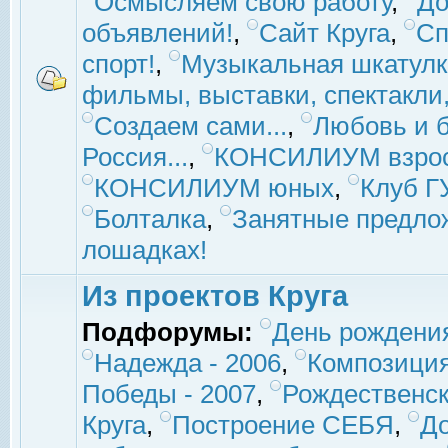
Осмысляем свою работу
,
До
объявлений!
,
Сайт Круга
,
Сп
спорт!
,
Музыкальная шкатулк
фильмы, выставки, спектакли, 
Создаем сами...
,
Любовь и б
Россия...
,
КОНСИЛИУМ взро
КОНСИЛИУМ юных
,
Клуб 
Болталка
,
Занятные предло
лошадках!
Из проектов Круга
Подфорумы:
День рождени
Надежда - 2006
,
Композиция
Победы - 2007
,
Рождественск
Круга
,
Построение СЕБЯ
,
До