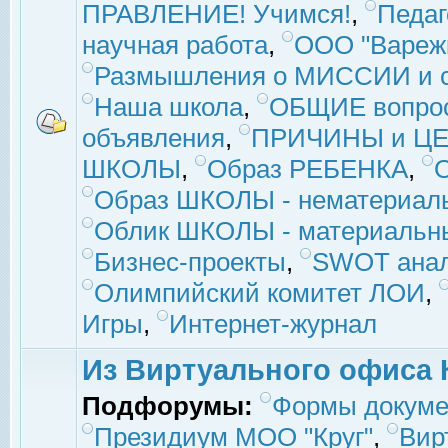
ПРАВЛЕНИЕ! Учимся!
,
Педаг
научная работа
,
ООО "Вареж
Размышления о МИССИИ и с
Наша школа
,
ОБЩИЕ вопро
объявления
,
ПРИЧИНЫ и ЦЕ
ШКОЛЫ
,
Образ РЕБЕНКА
,
Образ ШКОЛЫ - нематериаль
Облик ШКОЛЫ - материальны
Бизнес-проекты
,
SWOT ана
Олимпийский комитет ЛОИ
,
Игры
,
Интернет-журнал
Из Виртуального офиса 
Подфорумы:
Формы докуме
Президиум МОО "Круг"
,
Вир