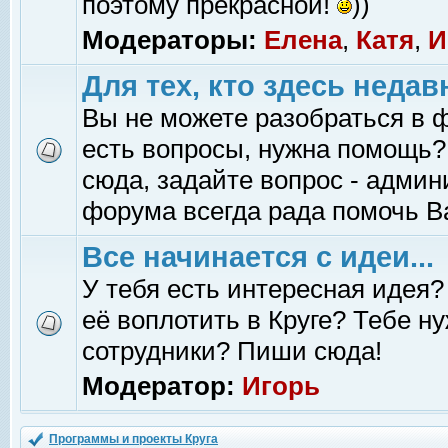
поэтому прекрасной!
))
Модераторы:
Елена
,
Катя
,
И
Для тех, кто здесь недав
Вы не можете разобраться в 
есть вопросы, нужна помощь?
сюда, задайте вопрос - адми
форума всегда рада помочь В
Все начинается с идеи...
У тебя есть интересная идея?
её воплотить в Круге? Тебе н
сотрудники? Пиши сюда!
Модератор:
Игорь
Программы и проекты Круга