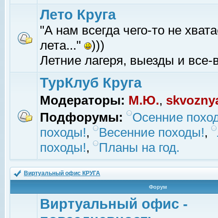
Лето Круга
"А нам всегда чего-то не хвата
лета..."
)))
Летние лагеря, выезды и все-в
ТурКлуб Круга
Модераторы:
М.Ю.
,
skvozny
Подфорумы:
Осенние похо
походы!
,
Весенние походы!
,
походы!
,
Планы на год.
Виртуальный офис КРУГА
Форум
Виртуальный офис -