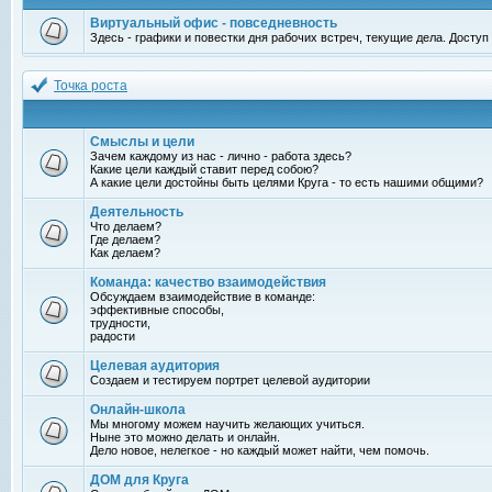
Виртуальный офис - повседневность
Здесь - графики и повестки дня рабочих встреч, текущие дела. Досту
Точка роста
Смыслы и цели
Зачем каждому из нас - лично - работа здесь?
Какие цели каждый ставит перед собою?
А какие цели достойны быть целями Круга - то есть нашими общими?
Деятельность
Что делаем?
Где делаем?
Как делаем?
Команда: качество взаимодействия
Обсуждаем взаимодействие в команде:
эффективные способы,
трудности,
радости
Целевая аудитория
Создаем и тестируем портрет целевой аудитории
Онлайн-школа
Мы многому можем научить желающих учиться.
Ныне это можно делать и онлайн.
Дело новое, нелегкое - но каждый может найти, чем помочь.
ДОМ для Круга