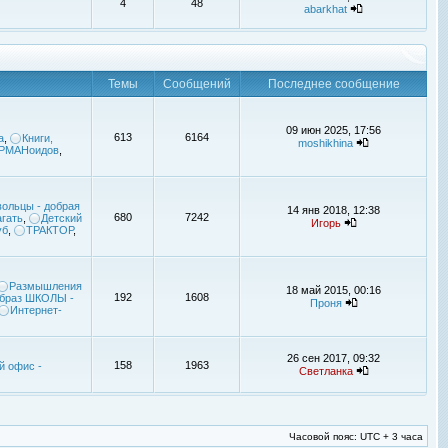
4
48
abarkhat
Темы
Сообщений
Последнее сообщение
09 июн 2025, 17:56
613
6164
а
,
Книги,
moshikhina
УРМАНоидов
,
ольцы - добрая
14 янв 2018, 12:38
680
7242
гать
,
Детский
Игорь
уб
,
ТРАКТОР
,
Размышления
18 май 2015, 00:16
192
1608
браз ШКОЛЫ -
Проня
Интернет-
26 сен 2017, 09:32
158
1963
й офис -
Светланка
Часовой пояс: UTC + 3 часа