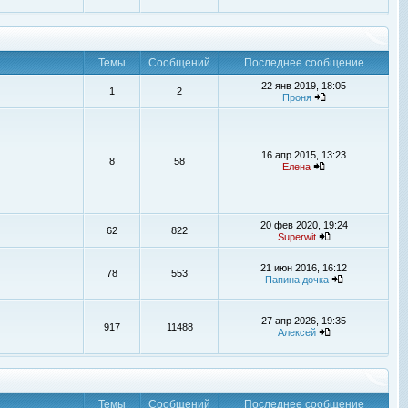
Темы
Сообщений
Последнее сообщение
22 янв 2019, 18:05
1
2
Проня
16 апр 2015, 13:23
8
58
Елена
20 фев 2020, 19:24
62
822
Superwit
21 июн 2016, 16:12
78
553
Папина дочка
27 апр 2026, 19:35
917
11488
Алексей
Темы
Сообщений
Последнее сообщение