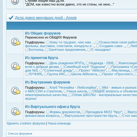
Строим общий наш ДОМ.
"ДОМ, как известно всем давно, это не стены, не окно..."
Дела давно минувших дней - Архив
Из Общих форумов
Перенесено из ОБЩИХ Форумов
Подфорумы:
Кому-то труднее, чем нам...
,
Осмысляем свою работ
фильмы, выставки, спектакли, концерты и...
,
Создаем сами...
,
Люб
Болталка
,
Занятные предложения
,
О лошадках!
Из проектов Круга
Подфорумы:
День рождения КРУГа
,
Надежда - 2006
,
Композиция
воля к добрым делам
,
Семейный клуб "Ладошка"
,
Программа «Син
дом №8
,
"Солнечный дождь"
,
Проект "Айболит"
,
Масленица
,
П
ЛУЧНИК
,
Группа ИКС
,
Школа Айболита
,
Проект «Проспект»
,
Из Внутренних форумов
Подфорумы:
Клуб "Незнайка - Любознайка"
,
МЫ - живые и разные.
о МИССИИ и стратегии
,
Наша школа
,
ОБЩИЕ вопросы и объявле
нематериальные качества
,
Облик ШКОЛЫ - материальные качества
журнал
Из Виртуального офиса Круга
Подфорумы:
Формы документов
,
Президиум МОО "Круг"
,
Вирту
финансовые вопросы
,
Виртуальное пространство Круга
,
Стол зак
Удалить cookies форума
|
Наша команда
Список форумов