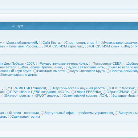
Форум
у
,
Доска объявлений!
,
Сайт Круга
,
Спорт, спорт, спорт!
,
Музыкальная шкатулк
овь и боль моя, Россия...
,
КОНСИЛИУМ взрослых
,
КОНСИЛИУМ юных
,
Клуб Г
 к Дню Победы - 2007
,
Рождественские вечера Круга
,
Построение СЕБЯ
,
Добров
ий ветер»
,
Волшебное Приглашение
,
Чудес связующая нить
,
Вместе весело ша
есенный клуб Круга
,
Работаем вместе
,
Клуб Связистов Круга
,
Политический кл
Комментарии по детям
..
,
У-ПРАВЛЕНИЕ! Учимся!
,
Педагогическая и научная работа
,
ООО "Варежка"
,
ния
,
ПРИЧИНЫ и ЦЕЛИ создания ШКОЛЫ
,
Образ РЕБЕНКА
,
Образ СЕМЬИ
,
О
,
Бизнес-проекты
,
SWOT анализ
,
Олимпийский комитет ЛОИ
,
Большие Игры
,
альный офис - персонал
,
Виртуальный офис - проблемы управления
,
Виртуальны
азов
,
Сценарная группа