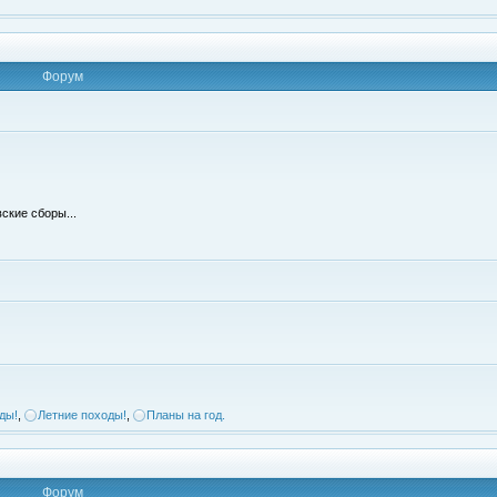
Форум
ские сборы...
ды!
,
Летние походы!
,
Планы на год.
Форум