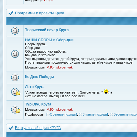
Программы и проекты Круга
Творческий вечер Круга
НАШИ СБОРЫ и Сбор-дни
Сборы Круга...
Сбор-дни...
Общая радостная работа...
Как давно это было...
Уже выросли дети тех детей Круга, которые делали наши давние кругов
Пусть традиции продолжаются для наших детей-внуков и правнуков!
Модераторы:
М.Ю.
,
skvoznyak
Ко Дню Победы
Лето Круга
"А нам всегда чего-то не хватает... Зимою лета..."
)))
Летние лагеря, выезды и все-все-все!
ТурКлуб Круга
Модераторы:
М.Ю.
,
skvoznyak
Подфорумы:
Осенние походы!
,
Зимние походы!
,
Весенние похо
Виртуальный офис КРУГА