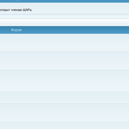
п открыт членам ШАРа.
Форум