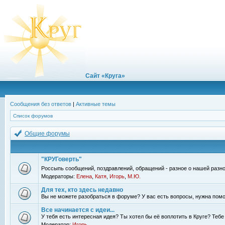
Сайт «Круга»
Сообщения без ответов
|
Активные темы
Список форумов
Общие форумы
"КРУГоверть"
Россыпь сообщений, поздравлений, обращений - разное о нашей разно
Модераторы:
Елена
,
Катя
,
Игорь
,
М.Ю.
Для тех, кто здесь недавно
Вы не можете разобраться в форуме? У вас есть вопросы, нужна помо
Все начинается с идеи...
У тебя есть интересная идея? Ты хотел бы её воплотить в Круге? Теб
Модератор:
Игорь