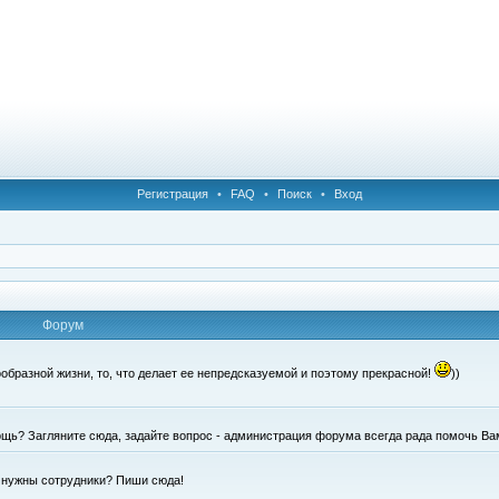
Регистрация
•
FAQ
•
Поиск
•
Вход
Форум
образной жизни, то, что делает ее непредсказуемой и поэтому прекрасной!
))
щь? Загляните сюда, задайте вопрос - администрация форума всегда рада помочь Ва
е нужны сотрудники? Пиши сюда!