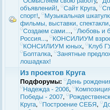
Осмысляем свою работу
,
До
объявлений!
,
Сайт Круга
,
Сп
спорт!
,
Музыкальная шкатулк
фильмы, выставки, спектакли, 
Создаем сами...
,
Любовь и б
Россия...
,
КОНСИЛИУМ взро
КОНСИЛИУМ юных
,
Клуб 
Болталка
,
Занятные предло
лошадках!
Из проектов Круга
Подфорумы:
День рождени
Надежда - 2006
,
Композиция
Победы - 2007
,
Рождественск
Круга
,
Построение СЕБЯ
,
До