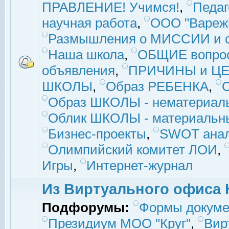
ПРАВЛЕНИЕ! Учимся!
,
Педаг
научная работа
,
ООО "Вареж
Размышления о МИССИИ и с
Наша школа
,
ОБЩИЕ вопро
объявления
,
ПРИЧИНЫ и ЦЕ
ШКОЛЫ
,
Образ РЕБЕНКА
,
Образ ШКОЛЫ - нематериаль
Облик ШКОЛЫ - материальны
Бизнес-проекты
,
SWOT ана
Олимпийский комитет ЛОИ
,
Игры
,
Интернет-журнал
Из Виртуального офиса 
Подфорумы:
Формы докуме
Президиум МОО "Круг"
,
Вир