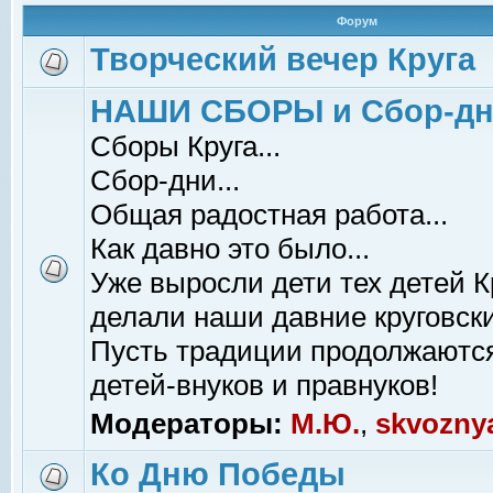
Форум
Творческий вечер Круга
НАШИ СБОРЫ и Сбор-д
Сборы Круга...
Сбор-дни...
Общая радостная работа...
Как давно это было...
Уже выросли дети тех детей К
делали наши давние круговски
Пусть традиции продолжаютс
детей-внуков и правнуков!
Модераторы:
М.Ю.
,
skvozny
Ко Дню Победы