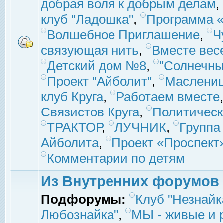
добрая воля к добрым делам
,
клуб "Ладошка"
,
Программа «
Волшебное Приглашение
,
Ч
связующая нить
,
Вместе вес
Детский дом №8
,
"Солнечны
Проект "Айболит"
,
Маслени
клуб Круга
,
Работаем вместе
Связистов Круга
,
Политическ
ТРАКТОР
,
ЛУЧНИК
,
Группа
Айболита
,
Проект «Проспект
Комментарии по детям
Из Внутренних форумов
Подфорумы:
Клуб "Незнайк
Любознайка"
,
МЫ - живые и р