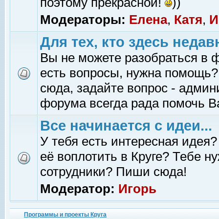
поэтому прекрасной!
))
Модераторы:
Елена
,
Катя
,
И
Для тех, кто здесь недав
Вы не можете разобраться в 
есть вопросы, нужна помощь?
сюда, задайте вопрос - адми
форума всегда рада помочь В
Все начинается с идеи...
У тебя есть интересная идея?
её воплотить в Круге? Тебе н
сотрудники? Пиши сюда!
Модератор:
Игорь
Программы и проекты Круга