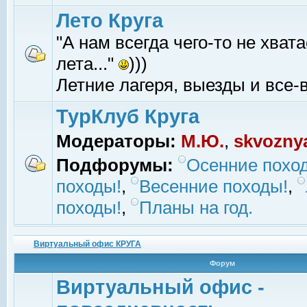
Лето Круга
"А нам всегда чего-то не хвата
лета..."
)))
Летние лагеря, выезды и все-в
ТурКлуб Круга
Модераторы:
М.Ю.
,
skvozny
Подфорумы:
Осенние похо
походы!
,
Весенние походы!
,
походы!
,
Планы на год.
Виртуальный офис КРУГА
Форум
Виртуальный офис -