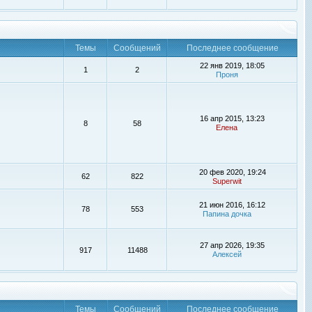
Темы
Сообщений
Последнее сообщение
22 янв 2019, 18:05
1
2
Проня
16 апр 2015, 13:23
8
58
Елена
20 фев 2020, 19:24
62
822
Superwit
21 июн 2016, 16:12
78
553
Папина дочка
27 апр 2026, 19:35
917
11488
Алексей
Темы
Сообщений
Последнее сообщение