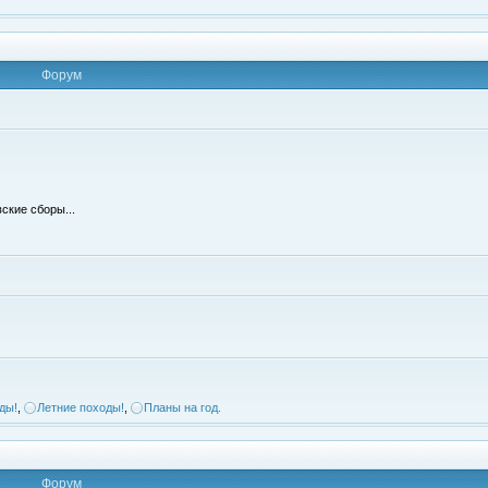
Форум
ские сборы...
ды!
,
Летние походы!
,
Планы на год.
Форум