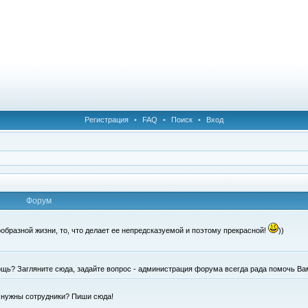
Регистрация
•
FAQ
•
Поиск
•
Вход
Форум
образной жизни, то, что делает ее непредсказуемой и поэтому прекрасной!
))
щь? Загляните сюда, задайте вопрос - администрация форума всегда рада помочь Ва
е нужны сотрудники? Пиши сюда!