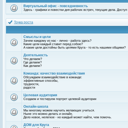
Виртуальный офис - повседневность
Здесь - графики и повестки дня рабочих встреч, текущие дела. Досту
Точка роста
Смыслы и цели
Зачем каждому из нас - лично - работа здесь?
Какие цели каждый ставит перед собою?
А какие цели достойны быть целями Круга - то есть нашими общими?
Деятельность
Что делаем?
Где делаем?
Как делаем?
Команда: качество взаимодействия
Обсуждаем взаимодействие в команде:
эффективные способы,
трудности,
радости
Целевая аудитория
Создаем и тестируем портрет целевой аудитории
Онлайн-школа
Мы многому можем научить желающих учиться.
Ныне это можно делать и онлайн.
Дело новое, нелегкое - но каждый может найти, чем помочь.
ДОМ для Круга