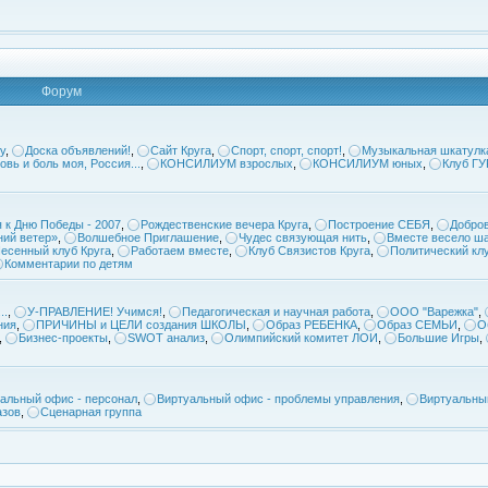
Форум
у
,
Доска объявлений!
,
Сайт Круга
,
Спорт, спорт, спорт!
,
Музыкальная шкатулк
овь и боль моя, Россия...
,
КОНСИЛИУМ взрослых
,
КОНСИЛИУМ юных
,
Клуб Г
 к Дню Победы - 2007
,
Рождественские вечера Круга
,
Построение СЕБЯ
,
Добров
ий ветер»
,
Волшебное Приглашение
,
Чудес связующая нить
,
Вместе весело ша
есенный клуб Круга
,
Работаем вместе
,
Клуб Связистов Круга
,
Политический кл
Комментарии по детям
..
,
У-ПРАВЛЕНИЕ! Учимся!
,
Педагогическая и научная работа
,
ООО "Варежка"
,
ния
,
ПРИЧИНЫ и ЦЕЛИ создания ШКОЛЫ
,
Образ РЕБЕНКА
,
Образ СЕМЬИ
,
О
,
Бизнес-проекты
,
SWOT анализ
,
Олимпийский комитет ЛОИ
,
Большие Игры
,
альный офис - персонал
,
Виртуальный офис - проблемы управления
,
Виртуальны
азов
,
Сценарная группа