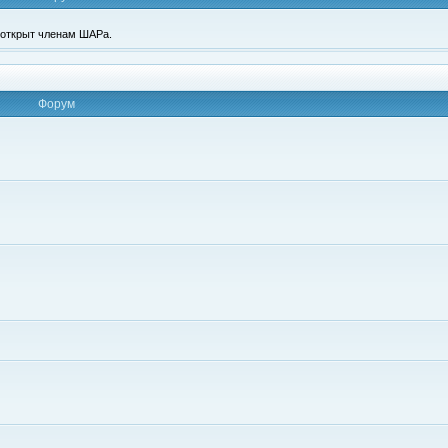
п открыт членам ШАРа.
Форум