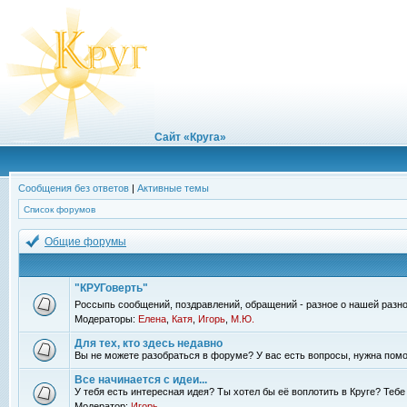
Сайт «Круга»
Сообщения без ответов
|
Активные темы
Список форумов
Общие форумы
"КРУГоверть"
Россыпь сообщений, поздравлений, обращений - разное о нашей разно
Модераторы:
Елена
,
Катя
,
Игорь
,
М.Ю.
Для тех, кто здесь недавно
Вы не можете разобраться в форуме? У вас есть вопросы, нужна помо
Все начинается с идеи...
У тебя есть интересная идея? Ты хотел бы её воплотить в Круге? Теб
Модератор:
Игорь