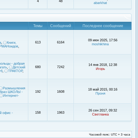
4
48
abarkhat
Темы
Сообщений
Последнее сообщение
09 июн 2025, 17:56
613
6164
а
,
Книги,
moshikhina
УРМАНоидов
,
ольцы - добрая
14 янв 2018, 12:38
680
7242
гать
,
Детский
Игорь
уб
,
ТРАКТОР
,
Размышления
18 май 2015, 00:16
192
1608
браз ШКОЛЫ -
Проня
Интернет-
26 сен 2017, 09:32
158
1963
й офис -
Светланка
Часовой пояс: UTC + 3 часа