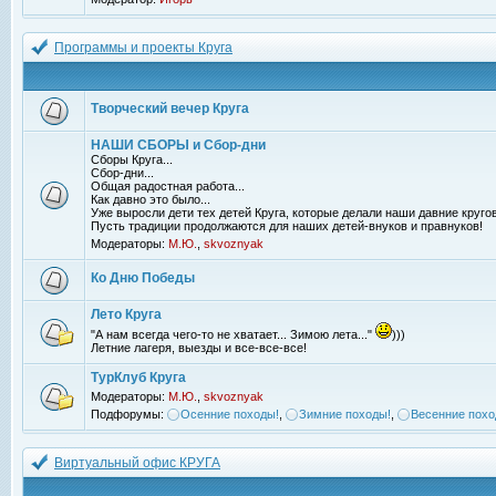
Программы и проекты Круга
Творческий вечер Круга
НАШИ СБОРЫ и Сбор-дни
Сборы Круга...
Сбор-дни...
Общая радостная работа...
Как давно это было...
Уже выросли дети тех детей Круга, которые делали наши давние кругов
Пусть традиции продолжаются для наших детей-внуков и правнуков!
Модераторы:
М.Ю.
,
skvoznyak
Ко Дню Победы
Лето Круга
"А нам всегда чего-то не хватает... Зимою лета..."
)))
Летние лагеря, выезды и все-все-все!
ТурКлуб Круга
Модераторы:
М.Ю.
,
skvoznyak
Подфорумы:
Осенние походы!
,
Зимние походы!
,
Весенние похо
Виртуальный офис КРУГА