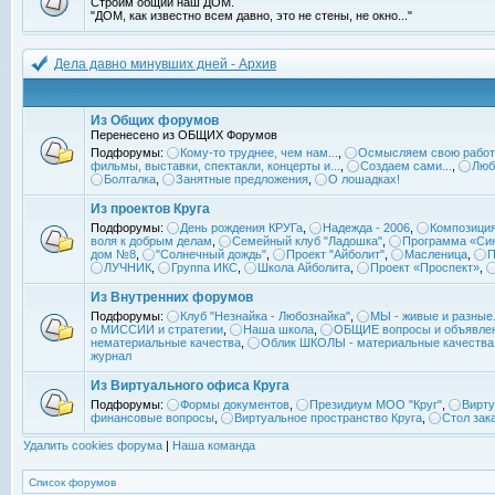
Строим общий наш ДОМ.
"ДОМ, как известно всем давно, это не стены, не окно..."
Дела давно минувших дней - Архив
Из Общих форумов
Перенесено из ОБЩИХ Форумов
Подфорумы:
Кому-то труднее, чем нам...
,
Осмысляем свою работ
фильмы, выставки, спектакли, концерты и...
,
Создаем сами...
,
Люб
Болталка
,
Занятные предложения
,
О лошадках!
Из проектов Круга
Подфорумы:
День рождения КРУГа
,
Надежда - 2006
,
Композиция
воля к добрым делам
,
Семейный клуб "Ладошка"
,
Программа «Син
дом №8
,
"Солнечный дождь"
,
Проект "Айболит"
,
Масленица
,
П
ЛУЧНИК
,
Группа ИКС
,
Школа Айболита
,
Проект «Проспект»
,
Из Внутренних форумов
Подфорумы:
Клуб "Незнайка - Любознайка"
,
МЫ - живые и разные.
о МИССИИ и стратегии
,
Наша школа
,
ОБЩИЕ вопросы и объявле
нематериальные качества
,
Облик ШКОЛЫ - материальные качества
журнал
Из Виртуального офиса Круга
Подфорумы:
Формы документов
,
Президиум МОО "Круг"
,
Вирту
финансовые вопросы
,
Виртуальное пространство Круга
,
Стол зак
Удалить cookies форума
|
Наша команда
Список форумов