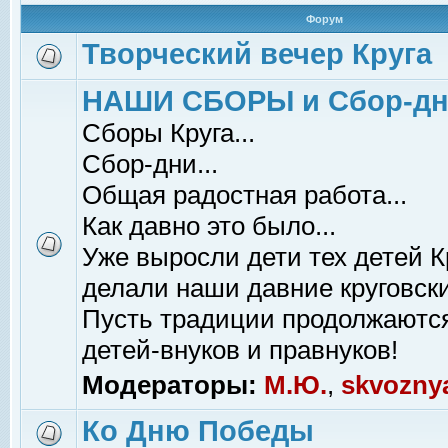
Форум
Творческий вечер Круга
НАШИ СБОРЫ и Сбор-д
Сборы Круга...
Сбор-дни...
Общая радостная работа...
Как давно это было...
Уже выросли дети тех детей К
делали наши давние круговски
Пусть традиции продолжаютс
детей-внуков и правнуков!
Модераторы:
М.Ю.
,
skvozny
Ко Дню Победы