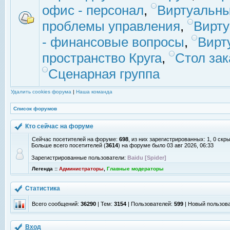
офис - персонал
,
Виртуальны
проблемы управления
,
Вирт
- финансовые вопросы
,
Вирт
пространство Круга
,
Стол зак
Сценарная группа
Удалить cookies форума
|
Наша команда
Список форумов
Кто сейчас на форуме
Сейчас посетителей на форуме:
698
, из них зарегистрированных: 1, 0 скр
Больше всего посетителей (
3614
) на форуме было 03 авг 2026, 06:33
Зарегистрированные пользователи:
Baidu [Spider]
Легенда ::
Администраторы
,
Главные модераторы
Статистика
Всего сообщений:
36290
| Тем:
3154
| Пользователей:
599
| Новый пользов
Вход