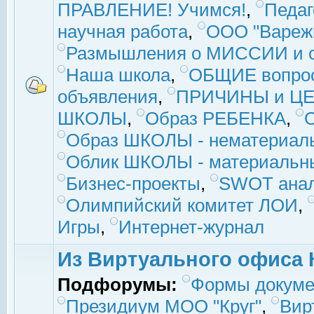
ПРАВЛЕНИЕ! Учимся!
,
Педаг
научная работа
,
ООО "Вареж
Размышления о МИССИИ и с
Наша школа
,
ОБЩИЕ вопро
объявления
,
ПРИЧИНЫ и ЦЕ
ШКОЛЫ
,
Образ РЕБЕНКА
,
Образ ШКОЛЫ - нематериаль
Облик ШКОЛЫ - материальны
Бизнес-проекты
,
SWOT ана
Олимпийский комитет ЛОИ
,
Игры
,
Интернет-журнал
Из Виртуального офиса 
Подфорумы:
Формы докуме
Президиум МОО "Круг"
,
Вир