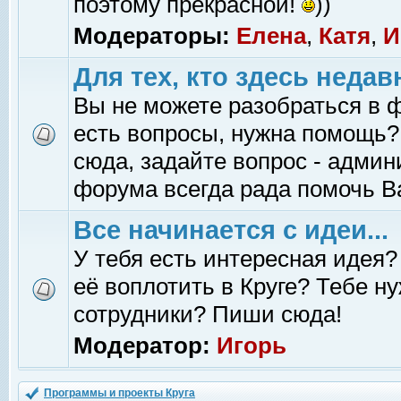
поэтому прекрасной!
))
Модераторы:
Елена
,
Катя
,
И
Для тех, кто здесь недав
Вы не можете разобраться в 
есть вопросы, нужна помощь?
сюда, задайте вопрос - адми
форума всегда рада помочь В
Все начинается с идеи...
У тебя есть интересная идея?
её воплотить в Круге? Тебе н
сотрудники? Пиши сюда!
Модератор:
Игорь
Программы и проекты Круга