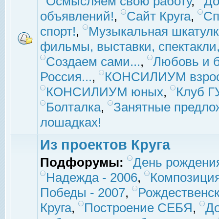
Осмысляем свою работу
,
До
объявлений!
,
Сайт Круга
,
Сп
спорт!
,
Музыкальная шкатулк
фильмы, выставки, спектакли, 
Создаем сами...
,
Любовь и б
Россия...
,
КОНСИЛИУМ взро
КОНСИЛИУМ юных
,
Клуб 
Болталка
,
Занятные предло
лошадках!
Из проектов Круга
Подфорумы:
День рождени
Надежда - 2006
,
Композиция
Победы - 2007
,
Рождественск
Круга
,
Построение СЕБЯ
,
До