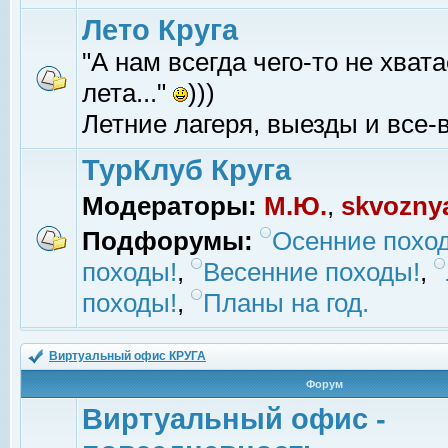
Лето Круга
"А нам всегда чего-то не хвата
лета..."
)))
Летние лагеря, выезды и все-в
ТурКлуб Круга
Модераторы:
М.Ю.
,
skvozny
Подфорумы:
Осенние похо
походы!
,
Весенние походы!
,
походы!
,
Планы на год.
Виртуальный офис КРУГА
Форум
Виртуальный офис -