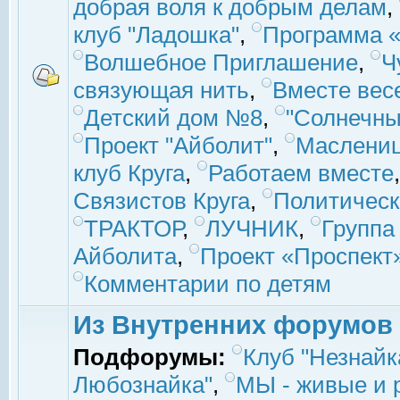
добрая воля к добрым делам
,
клуб "Ладошка"
,
Программа «
Волшебное Приглашение
,
Ч
связующая нить
,
Вместе вес
Детский дом №8
,
"Солнечны
Проект "Айболит"
,
Маслени
клуб Круга
,
Работаем вместе
Связистов Круга
,
Политическ
ТРАКТОР
,
ЛУЧНИК
,
Группа
Айболита
,
Проект «Проспект
Комментарии по детям
Из Внутренних форумов
Подфорумы:
Клуб "Незнайк
Любознайка"
,
МЫ - живые и р