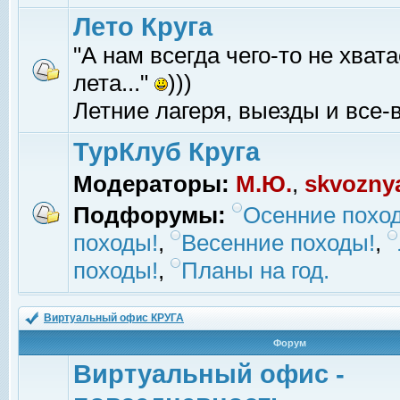
Лето Круга
"А нам всегда чего-то не хвата
лета..."
)))
Летние лагеря, выезды и все-в
ТурКлуб Круга
Модераторы:
М.Ю.
,
skvozny
Подфорумы:
Осенние похо
походы!
,
Весенние походы!
,
походы!
,
Планы на год.
Виртуальный офис КРУГА
Форум
Виртуальный офис -