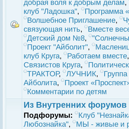
добрая воля к добрым делам
,
клуб "Ладошка"
,
Программа «
Волшебное Приглашение
,
Ч
связующая нить
,
Вместе вес
Детский дом №8
,
"Солнечны
Проект "Айболит"
,
Маслени
клуб Круга
,
Работаем вместе
Связистов Круга
,
Политическ
ТРАКТОР
,
ЛУЧНИК
,
Группа
Айболита
,
Проект «Проспект
Комментарии по детям
Из Внутренних форумов
Подфорумы:
Клуб "Незнайк
Любознайка"
,
МЫ - живые и р