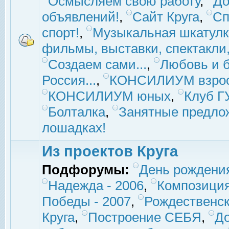
Осмысляем свою работу
,
До
объявлений!
,
Сайт Круга
,
Сп
спорт!
,
Музыкальная шкатулк
фильмы, выставки, спектакли, 
Создаем сами...
,
Любовь и б
Россия...
,
КОНСИЛИУМ взро
КОНСИЛИУМ юных
,
Клуб 
Болталка
,
Занятные предло
лошадках!
Из проектов Круга
Подфорумы:
День рождени
Надежда - 2006
,
Композиция
Победы - 2007
,
Рождественск
Круга
,
Построение СЕБЯ
,
До