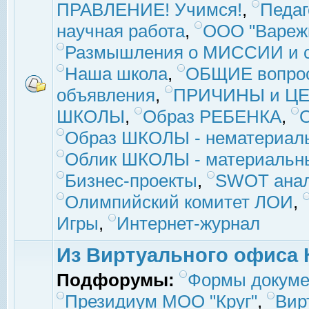
ПРАВЛЕНИЕ! Учимся!
,
Педаг
научная работа
,
ООО "Вареж
Размышления о МИССИИ и с
Наша школа
,
ОБЩИЕ вопро
объявления
,
ПРИЧИНЫ и ЦЕ
ШКОЛЫ
,
Образ РЕБЕНКА
,
Образ ШКОЛЫ - нематериаль
Облик ШКОЛЫ - материальны
Бизнес-проекты
,
SWOT ана
Олимпийский комитет ЛОИ
,
Игры
,
Интернет-журнал
Из Виртуального офиса 
Подфорумы:
Формы докуме
Президиум МОО "Круг"
,
Вир