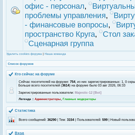
офис - персонал
,
Виртуальны
проблемы управления
,
Вирт
- финансовые вопросы
,
Вирт
пространство Круга
,
Стол зак
Сценарная группа
Удалить cookies форума
|
Наша команда
Список форумов
Кто сейчас на форуме
Сейчас посетителей на форуме:
754
, из них зарегистрированных: 1, 0 скр
Больше всего посетителей (
3614
) на форуме было 03 авг 2026, 06:33
Зарегистрированные пользователи:
Majestic-12 [Bot]
Легенда ::
Администраторы
,
Главные модераторы
Статистика
Всего сообщений:
36290
| Тем:
3154
| Пользователей:
599
| Новый пользов
Вход