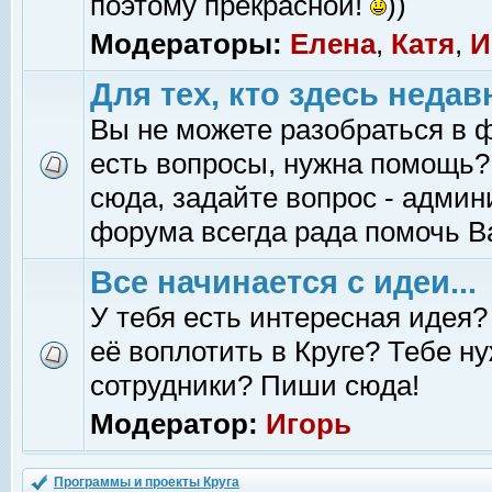
поэтому прекрасной!
))
Модераторы:
Елена
,
Катя
,
И
Для тех, кто здесь недав
Вы не можете разобраться в 
есть вопросы, нужна помощь?
сюда, задайте вопрос - адми
форума всегда рада помочь В
Все начинается с идеи...
У тебя есть интересная идея?
её воплотить в Круге? Тебе н
сотрудники? Пиши сюда!
Модератор:
Игорь
Программы и проекты Круга