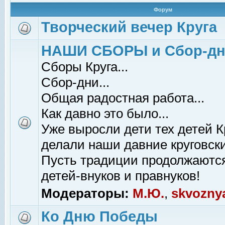
Форум
Творческий вечер Круга
НАШИ СБОРЫ и Сбор-д
Сборы Круга...
Сбор-дни...
Общая радостная работа...
Как давно это было...
Уже выросли дети тех детей К
делали наши давние круговски
Пусть традиции продолжаютс
детей-внуков и правнуков!
Модераторы:
М.Ю.
,
skvozny
Ко Дню Победы