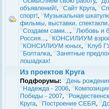
Осмысляем свою работу
,
До
объявлений!
,
Сайт Круга
,
Сп
спорт!
,
Музыкальная шкатулк
фильмы, выставки, спектакли, 
Создаем сами...
,
Любовь и б
Россия...
,
КОНСИЛИУМ взро
КОНСИЛИУМ юных
,
Клуб 
Болталка
,
Занятные предло
лошадках!
Из проектов Круга
Подфорумы:
День рождени
Надежда - 2006
,
Композиция
Победы - 2007
,
Рождественск
Круга
,
Построение СЕБЯ
,
До