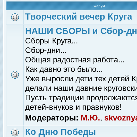
Форум
Творческий вечер Круга
НАШИ СБОРЫ и Сбор-д
Сборы Круга...
Сбор-дни...
Общая радостная работа...
Как давно это было...
Уже выросли дети тех детей К
делали наши давние круговски
Пусть традиции продолжаютс
детей-внуков и правнуков!
Модераторы:
М.Ю.
,
skvozny
Ко Дню Победы