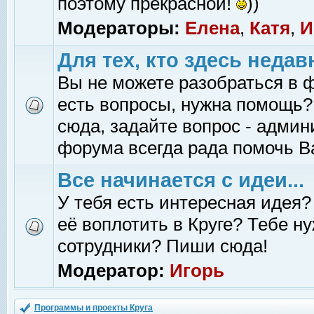
поэтому прекрасной!
))
Модераторы:
Елена
,
Катя
,
И
Для тех, кто здесь недав
Вы не можете разобраться в 
есть вопросы, нужна помощь?
сюда, задайте вопрос - адми
форума всегда рада помочь В
Все начинается с идеи...
У тебя есть интересная идея?
её воплотить в Круге? Тебе н
сотрудники? Пиши сюда!
Модератор:
Игорь
Программы и проекты Круга