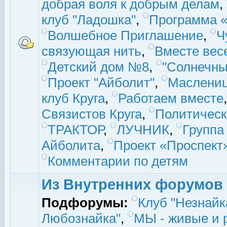
добрая воля к добрым делам
,
клуб "Ладошка"
,
Программа «
Волшебное Приглашение
,
Ч
связующая нить
,
Вместе вес
Детский дом №8
,
"Солнечны
Проект "Айболит"
,
Маслени
клуб Круга
,
Работаем вместе
Связистов Круга
,
Политическ
ТРАКТОР
,
ЛУЧНИК
,
Группа
Айболита
,
Проект «Проспект
Комментарии по детям
Из Внутренних форумов
Подфорумы:
Клуб "Незнайк
Любознайка"
,
МЫ - живые и р