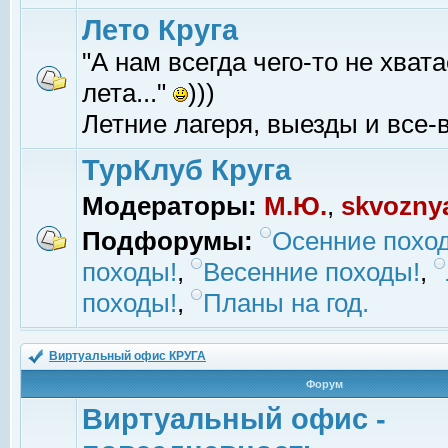
Лето Круга
"А нам всегда чего-то не хвата
лета..."
)))
Летние лагеря, выезды и все-в
ТурКлуб Круга
Модераторы:
М.Ю.
,
skvozny
Подфорумы:
Осенние похо
походы!
,
Весенние походы!
,
походы!
,
Планы на год.
Виртуальный офис КРУГА
Форум
Виртуальный офис -