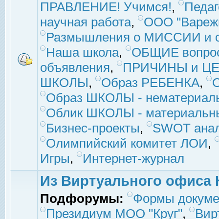
ПРАВЛЕНИЕ! Учимся!
,
Педаг
научная работа
,
ООО "Вареж
Размышления о МИССИИ и с
Наша школа
,
ОБЩИЕ вопро
объявления
,
ПРИЧИНЫ и ЦЕ
ШКОЛЫ
,
Образ РЕБЕНКА
,
Образ ШКОЛЫ - нематериаль
Облик ШКОЛЫ - материальны
Бизнес-проекты
,
SWOT ана
Олимпийский комитет ЛОИ
,
Игры
,
Интернет-журнал
Из Виртуального офиса 
Подфорумы:
Формы докуме
Президиум МОО "Круг"
,
Вир