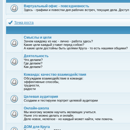
Виртуальный офис - повседневность
Здесь - графики и повестки дня рабочих встреч, текущие дела. Досту
Точка роста
Смыслы и цели
Зачем каждому из нас - лично - работа здесь?
Какие цели каждый ставит перед собою?
А какие цели достойны быть целями Круга - то есть нашими общими?
Деятельность
Что делаем?
Где делаем?
Как делаем?
Команда: качество взаимодействия
Обсуждаем взаимодействие в команде:
эффективные способы,
трудности,
радости
Целевая аудитория
Создаем и тестируем портрет целевой аудитории
Онлайн-школа
Мы многому можем научить желающих учиться.
Ныне это можно делать и онлайн.
Дело новое, нелегкое - но каждый может найти, чем помочь.
ДОМ для Круга