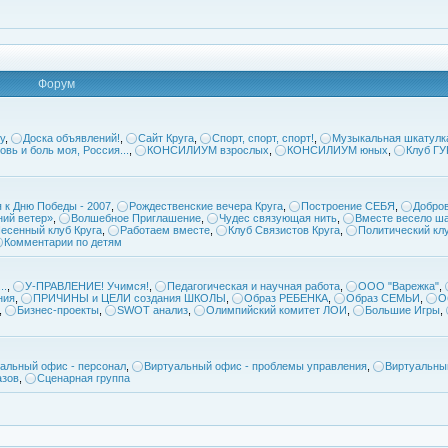
Форум
у
,
Доска объявлений!
,
Сайт Круга
,
Спорт, спорт, спорт!
,
Музыкальная шкатулк
овь и боль моя, Россия...
,
КОНСИЛИУМ взрослых
,
КОНСИЛИУМ юных
,
Клуб Г
 к Дню Победы - 2007
,
Рождественские вечера Круга
,
Построение СЕБЯ
,
Добров
ий ветер»
,
Волшебное Приглашение
,
Чудес связующая нить
,
Вместе весело ша
есенный клуб Круга
,
Работаем вместе
,
Клуб Связистов Круга
,
Политический кл
Комментарии по детям
..
,
У-ПРАВЛЕНИЕ! Учимся!
,
Педагогическая и научная работа
,
ООО "Варежка"
,
ния
,
ПРИЧИНЫ и ЦЕЛИ создания ШКОЛЫ
,
Образ РЕБЕНКА
,
Образ СЕМЬИ
,
О
,
Бизнес-проекты
,
SWOT анализ
,
Олимпийский комитет ЛОИ
,
Большие Игры
,
альный офис - персонал
,
Виртуальный офис - проблемы управления
,
Виртуальны
азов
,
Сценарная группа