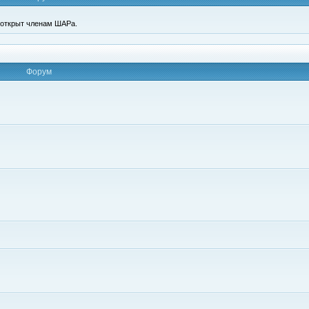
п открыт членам ШАРа.
Форум