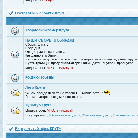
Программы и проекты Круга
Творческий вечер Круга
НАШИ СБОРЫ и Сбор-дни
Сборы Круга...
Сбор-дни...
Общая радостная работа...
Как давно это было...
Уже выросли дети тех детей Круга, которые делали наши давние кругов
Пусть традиции продолжаются для наших детей-внуков и правнуков!
Модераторы:
М.Ю.
,
skvoznyak
Ко Дню Победы
Лето Круга
"А нам всегда чего-то не хватает... Зимою лета..."
)))
Летние лагеря, выезды и все-все-все!
ТурКлуб Круга
Модераторы:
М.Ю.
,
skvoznyak
Подфорумы:
Осенние походы!
,
Зимние походы!
,
Весенние похо
Виртуальный офис КРУГА