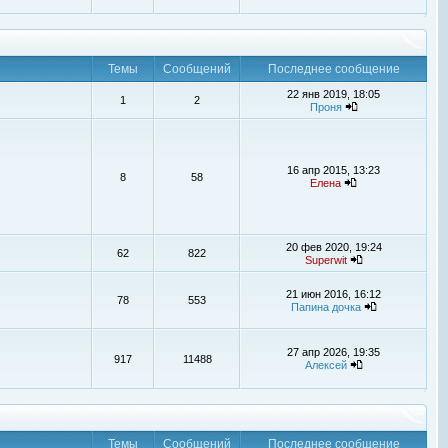
Темы
Сообщений
Последнее сообщение
22 янв 2019, 18:05
1
2
Проня
16 апр 2015, 13:23
8
58
Елена
20 фев 2020, 19:24
62
822
Superwit
21 июн 2016, 16:12
78
553
Папина дочка
27 апр 2026, 19:35
917
11488
Алексей
Темы
Сообщений
Последнее сообщение