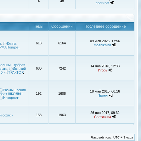
4
48
abarkhat
Темы
Сообщений
Последнее сообщение
09 июн 2025, 17:56
613
6164
а
,
Книги,
moshikhina
УРМАНоидов
,
ольцы - добрая
14 янв 2018, 12:38
680
7242
гать
,
Детский
Игорь
уб
,
ТРАКТОР
,
Размышления
18 май 2015, 00:16
192
1608
браз ШКОЛЫ -
Проня
Интернет-
26 сен 2017, 09:32
158
1963
й офис -
Светланка
Часовой пояс: UTC + 3 часа