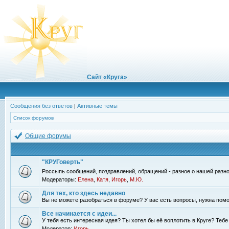
Сайт «Круга»
Сообщения без ответов
|
Активные темы
Список форумов
Общие форумы
"КРУГоверть"
Россыпь сообщений, поздравлений, обращений - разное о нашей разно
Модераторы:
Елена
,
Катя
,
Игорь
,
М.Ю.
Для тех, кто здесь недавно
Вы не можете разобраться в форуме? У вас есть вопросы, нужна помо
Все начинается с идеи...
У тебя есть интересная идея? Ты хотел бы её воплотить в Круге? Теб
Модератор:
Игорь