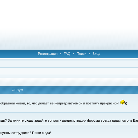
Регистрация
•
FAQ
•
Поиск
•
Вход
Форум
образной жизни, то, что делает ее непредсказуемой и поэтому прекрасной!
))
щь? Загляните сюда, задайте вопрос - администрация форума всегда рада помочь Ва
е нужны сотрудники? Пиши сюда!