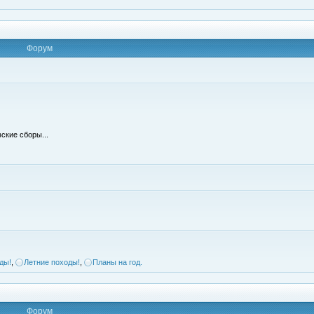
Форум
ские сборы...
ды!
,
Летние походы!
,
Планы на год.
Форум