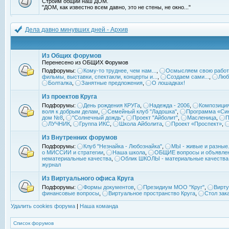
Строим общий наш ДОМ.
"ДОМ, как известно всем давно, это не стены, не окно..."
Дела давно минувших дней - Архив
Из Общих форумов
Перенесено из ОБЩИХ Форумов
Подфорумы:
Кому-то труднее, чем нам...
,
Осмысляем свою работ
фильмы, выставки, спектакли, концерты и...
,
Создаем сами...
,
Люб
Болталка
,
Занятные предложения
,
О лошадках!
Из проектов Круга
Подфорумы:
День рождения КРУГа
,
Надежда - 2006
,
Композиция
воля к добрым делам
,
Семейный клуб "Ладошка"
,
Программа «Син
дом №8
,
"Солнечный дождь"
,
Проект "Айболит"
,
Масленица
,
П
ЛУЧНИК
,
Группа ИКС
,
Школа Айболита
,
Проект «Проспект»
,
Из Внутренних форумов
Подфорумы:
Клуб "Незнайка - Любознайка"
,
МЫ - живые и разные.
о МИССИИ и стратегии
,
Наша школа
,
ОБЩИЕ вопросы и объявле
нематериальные качества
,
Облик ШКОЛЫ - материальные качества
журнал
Из Виртуального офиса Круга
Подфорумы:
Формы документов
,
Президиум МОО "Круг"
,
Вирту
финансовые вопросы
,
Виртуальное пространство Круга
,
Стол зак
Удалить cookies форума
|
Наша команда
Список форумов