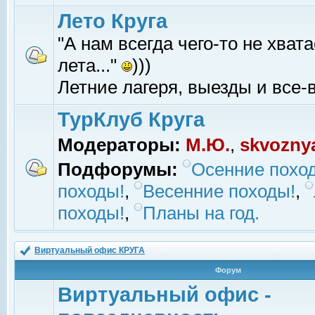
Лето Круга
"А нам всегда чего-то не хвата
лета..."
)))
Летние лагеря, выезды и все-в
ТурКлуб Круга
Модераторы:
М.Ю.
,
skvozny
Подфорумы:
Осенние похо
походы!
,
Весенние походы!
,
походы!
,
Планы на год.
Виртуальный офис КРУГА
Форум
Виртуальный офис -