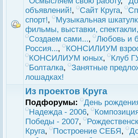
Осмысляем свою работу
,
До
объявлений!
,
Сайт Круга
,
Сп
спорт!
,
Музыкальная шкатулк
фильмы, выставки, спектакли, 
Создаем сами...
,
Любовь и б
Россия...
,
КОНСИЛИУМ взро
КОНСИЛИУМ юных
,
Клуб 
Болталка
,
Занятные предло
лошадках!
Из проектов Круга
Подфорумы:
День рождени
Надежда - 2006
,
Композиция
Победы - 2007
,
Рождественск
Круга
,
Построение СЕБЯ
,
До