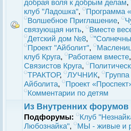
добрая воля к добрым делам
,
клуб "Ладошка"
,
Программа «
Волшебное Приглашение
,
Ч
связующая нить
,
Вместе вес
Детский дом №8
,
"Солнечны
Проект "Айболит"
,
Маслени
клуб Круга
,
Работаем вместе
Связистов Круга
,
Политическ
ТРАКТОР
,
ЛУЧНИК
,
Группа
Айболита
,
Проект «Проспект
Комментарии по детям
Из Внутренних форумов
Подфорумы:
Клуб "Незнайк
Любознайка"
,
МЫ - живые и р