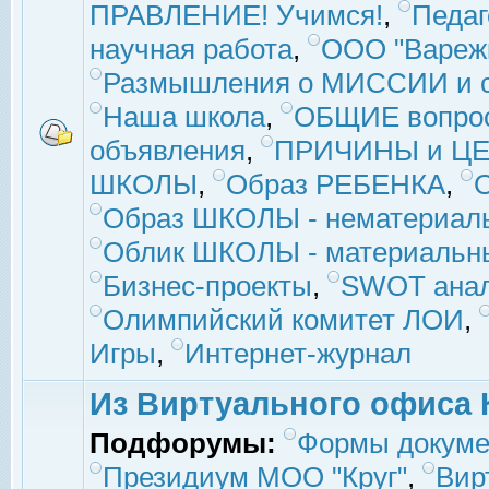
ПРАВЛЕНИЕ! Учимся!
,
Педаг
научная работа
,
ООО "Вареж
Размышления о МИССИИ и с
Наша школа
,
ОБЩИЕ вопро
объявления
,
ПРИЧИНЫ и ЦЕ
ШКОЛЫ
,
Образ РЕБЕНКА
,
Образ ШКОЛЫ - нематериаль
Облик ШКОЛЫ - материальны
Бизнес-проекты
,
SWOT ана
Олимпийский комитет ЛОИ
,
Игры
,
Интернет-журнал
Из Виртуального офиса 
Подфорумы:
Формы докуме
Президиум МОО "Круг"
,
Вир