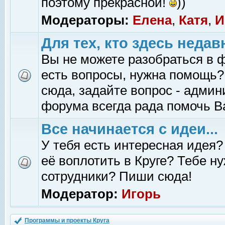
поэтому прекрасной!
))
Модераторы:
Елена
,
Катя
,
И
Для тех, кто здесь недав
Вы не можете разобраться в 
есть вопросы, нужна помощь?
сюда, задайте вопрос - адми
форума всегда рада помочь В
Все начинается с идеи...
У тебя есть интересная идея?
её воплотить в Круге? Тебе н
сотрудники? Пиши сюда!
Модератор:
Игорь
Программы и проекты Круга