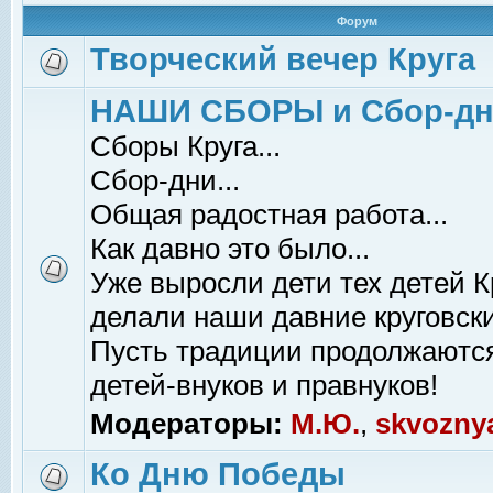
Форум
Творческий вечер Круга
НАШИ СБОРЫ и Сбор-д
Сборы Круга...
Сбор-дни...
Общая радостная работа...
Как давно это было...
Уже выросли дети тех детей К
делали наши давние круговски
Пусть традиции продолжаютс
детей-внуков и правнуков!
Модераторы:
М.Ю.
,
skvozny
Ко Дню Победы