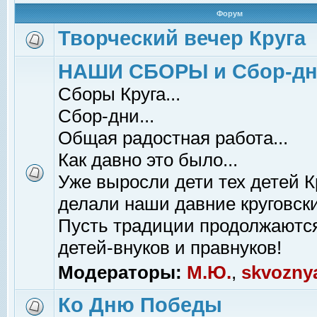
Форум
Творческий вечер Круга
НАШИ СБОРЫ и Сбор-д
Сборы Круга...
Сбор-дни...
Общая радостная работа...
Как давно это было...
Уже выросли дети тех детей К
делали наши давние круговски
Пусть традиции продолжаютс
детей-внуков и правнуков!
Модераторы:
М.Ю.
,
skvozny
Ко Дню Победы