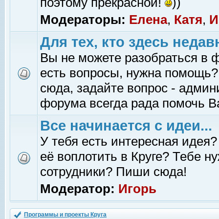
поэтому прекрасной!
))
Модераторы:
Елена
,
Катя
,
И
Для тех, кто здесь недав
Вы не можете разобраться в 
есть вопросы, нужна помощь?
сюда, задайте вопрос - адми
форума всегда рада помочь В
Все начинается с идеи...
У тебя есть интересная идея?
её воплотить в Круге? Тебе н
сотрудники? Пиши сюда!
Модератор:
Игорь
Программы и проекты Круга