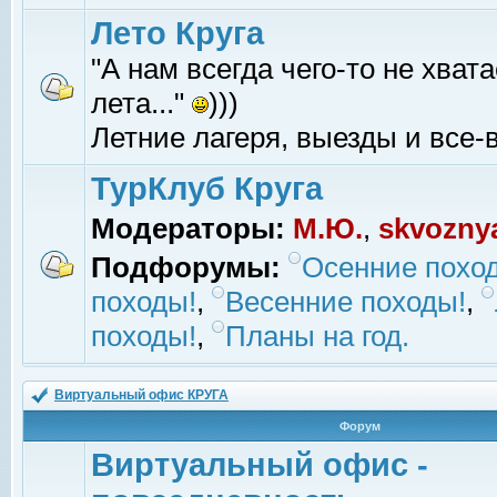
Лето Круга
"А нам всегда чего-то не хвата
лета..."
)))
Летние лагеря, выезды и все-в
ТурКлуб Круга
Модераторы:
М.Ю.
,
skvozny
Подфорумы:
Осенние похо
походы!
,
Весенние походы!
,
походы!
,
Планы на год.
Виртуальный офис КРУГА
Форум
Виртуальный офис -