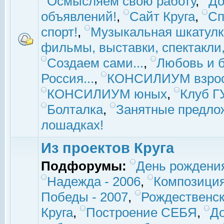
Осмысляем свою работу
,
До
объявлений!
,
Сайт Круга
,
Сп
спорт!
,
Музыкальная шкатулк
фильмы, выставки, спектакли, 
Создаем сами...
,
Любовь и б
Россия...
,
КОНСИЛИУМ взро
КОНСИЛИУМ юных
,
Клуб 
Болталка
,
Занятные предло
лошадках!
Из проектов Круга
Подфорумы:
День рождени
Надежда - 2006
,
Композиция
Победы - 2007
,
Рождественск
Круга
,
Построение СЕБЯ
,
До