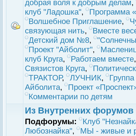
добрая воля к добрым делам
,
клуб "Ладошка"
,
Программа «
Волшебное Приглашение
,
Ч
связующая нить
,
Вместе вес
Детский дом №8
,
"Солнечны
Проект "Айболит"
,
Маслени
клуб Круга
,
Работаем вместе
Связистов Круга
,
Политическ
ТРАКТОР
,
ЛУЧНИК
,
Группа
Айболита
,
Проект «Проспект
Комментарии по детям
Из Внутренних форумов
Подфорумы:
Клуб "Незнайк
Любознайка"
,
МЫ - живые и р