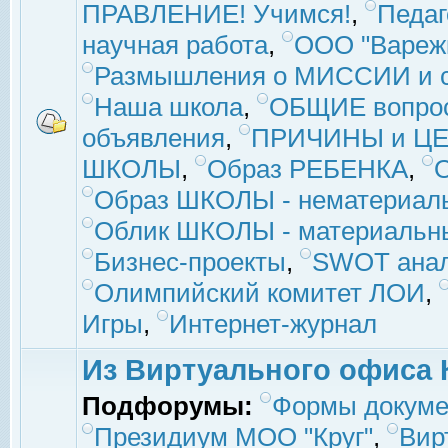
ПРАВЛЕНИЕ! Учимся!
,
Педаг
научная работа
,
ООО "Вареж
Размышления о МИССИИ и с
Наша школа
,
ОБЩИЕ вопро
объявления
,
ПРИЧИНЫ и ЦЕ
ШКОЛЫ
,
Образ РЕБЕНКА
,
Образ ШКОЛЫ - нематериаль
Облик ШКОЛЫ - материальны
Бизнес-проекты
,
SWOT ана
Олимпийский комитет ЛОИ
,
Игры
,
Интернет-журнал
Из Виртуального офиса 
Подфорумы:
Формы докуме
Президиум МОО "Круг"
,
Вир