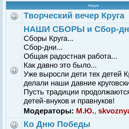
Форум
Творческий вечер Круга
НАШИ СБОРЫ и Сбор-д
Сборы Круга...
Сбор-дни...
Общая радостная работа...
Как давно это было...
Уже выросли дети тех детей К
делали наши давние круговски
Пусть традиции продолжаютс
детей-внуков и правнуков!
Модераторы:
М.Ю.
,
skvozny
Ко Дню Победы