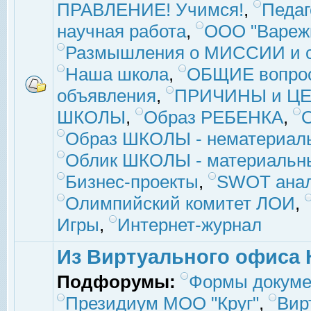
ПРАВЛЕНИЕ! Учимся!
,
Педаг
научная работа
,
ООО "Вареж
Размышления о МИССИИ и с
Наша школа
,
ОБЩИЕ вопро
объявления
,
ПРИЧИНЫ и ЦЕ
ШКОЛЫ
,
Образ РЕБЕНКА
,
Образ ШКОЛЫ - нематериаль
Облик ШКОЛЫ - материальны
Бизнес-проекты
,
SWOT ана
Олимпийский комитет ЛОИ
,
Игры
,
Интернет-журнал
Из Виртуального офиса 
Подфорумы:
Формы докуме
Президиум МОО "Круг"
,
Вир