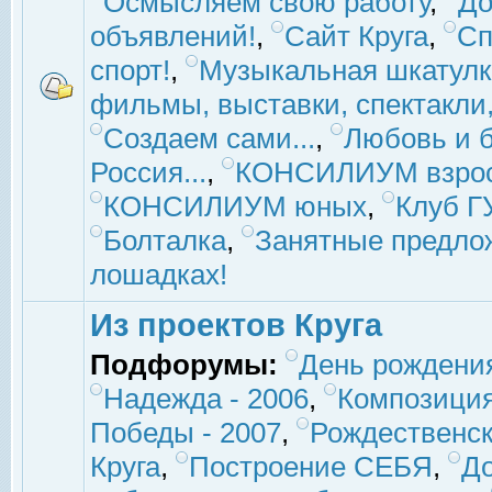
Осмысляем свою работу
,
До
объявлений!
,
Сайт Круга
,
Сп
спорт!
,
Музыкальная шкатулк
фильмы, выставки, спектакли, 
Создаем сами...
,
Любовь и б
Россия...
,
КОНСИЛИУМ взро
КОНСИЛИУМ юных
,
Клуб 
Болталка
,
Занятные предло
лошадках!
Из проектов Круга
Подфорумы:
День рождени
Надежда - 2006
,
Композиция
Победы - 2007
,
Рождественск
Круга
,
Построение СЕБЯ
,
До