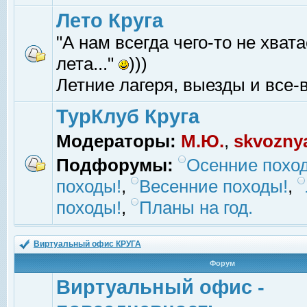
Лето Круга
"А нам всегда чего-то не хвата
лета..."
)))
Летние лагеря, выезды и все-в
ТурКлуб Круга
Модераторы:
М.Ю.
,
skvozny
Подфорумы:
Осенние похо
походы!
,
Весенние походы!
,
походы!
,
Планы на год.
Виртуальный офис КРУГА
Форум
Виртуальный офис -