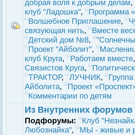
добрая воля к добрым делам
,
клуб "Ладошка"
,
Программа «
Волшебное Приглашение
,
Ч
связующая нить
,
Вместе вес
Детский дом №8
,
"Солнечны
Проект "Айболит"
,
Маслени
клуб Круга
,
Работаем вместе
Связистов Круга
,
Политическ
ТРАКТОР
,
ЛУЧНИК
,
Группа
Айболита
,
Проект «Проспект
Комментарии по детям
Из Внутренних форумов
Подфорумы:
Клуб "Незнайк
Любознайка"
,
МЫ - живые и р