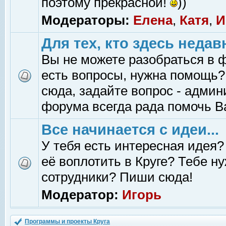
поэтому прекрасной!
))
Модераторы:
Елена
,
Катя
,
И
Для тех, кто здесь недав
Вы не можете разобраться в 
есть вопросы, нужна помощь?
сюда, задайте вопрос - адми
форума всегда рада помочь В
Все начинается с идеи...
У тебя есть интересная идея?
её воплотить в Круге? Тебе н
сотрудники? Пиши сюда!
Модератор:
Игорь
Программы и проекты Круга