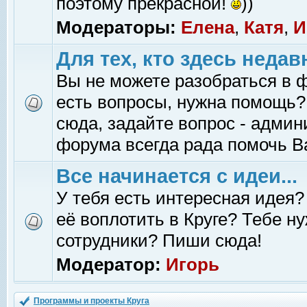
поэтому прекрасной!
))
Модераторы:
Елена
,
Катя
,
И
Для тех, кто здесь недав
Вы не можете разобраться в 
есть вопросы, нужна помощь?
сюда, задайте вопрос - адми
форума всегда рада помочь В
Все начинается с идеи...
У тебя есть интересная идея?
её воплотить в Круге? Тебе н
сотрудники? Пиши сюда!
Модератор:
Игорь
Программы и проекты Круга