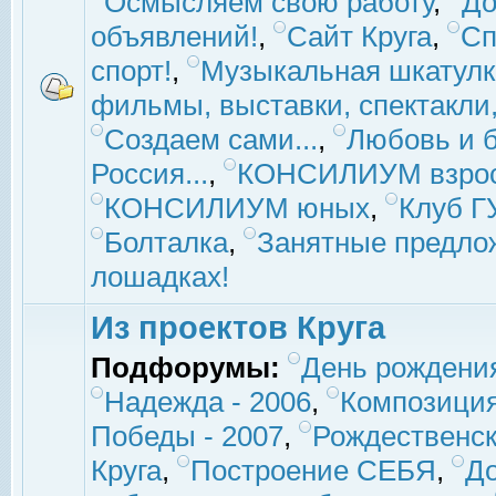
Осмысляем свою работу
,
До
объявлений!
,
Сайт Круга
,
Сп
спорт!
,
Музыкальная шкатулк
фильмы, выставки, спектакли, 
Создаем сами...
,
Любовь и б
Россия...
,
КОНСИЛИУМ взро
КОНСИЛИУМ юных
,
Клуб 
Болталка
,
Занятные предло
лошадках!
Из проектов Круга
Подфорумы:
День рождени
Надежда - 2006
,
Композиция
Победы - 2007
,
Рождественск
Круга
,
Построение СЕБЯ
,
До