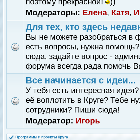
поэтому прекрасной!
))
Модераторы:
Елена
,
Катя
,
И
Для тех, кто здесь недав
Вы не можете разобраться в 
есть вопросы, нужна помощь?
сюда, задайте вопрос - адми
форума всегда рада помочь В
Все начинается с идеи...
У тебя есть интересная идея?
её воплотить в Круге? Тебе н
сотрудники? Пиши сюда!
Модератор:
Игорь
Программы и проекты Круга