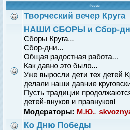
Форум
Творческий вечер Круга
НАШИ СБОРЫ и Сбор-д
Сборы Круга...
Сбор-дни...
Общая радостная работа...
Как давно это было...
Уже выросли дети тех детей К
делали наши давние круговски
Пусть традиции продолжаютс
детей-внуков и правнуков!
Модераторы:
М.Ю.
,
skvozny
Ко Дню Победы