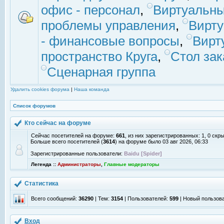
офис - персонал
,
Виртуальны
проблемы управления
,
Вирт
- финансовые вопросы
,
Вирт
пространство Круга
,
Стол зак
Сценарная группа
Удалить cookies форума
|
Наша команда
Список форумов
Кто сейчас на форуме
Сейчас посетителей на форуме:
661
, из них зарегистрированных: 1, 0 скр
Больше всего посетителей (
3614
) на форуме было 03 авг 2026, 06:33
Зарегистрированные пользователи:
Baidu [Spider]
Легенда ::
Администраторы
,
Главные модераторы
Статистика
Всего сообщений:
36290
| Тем:
3154
| Пользователей:
599
| Новый пользов
Вход