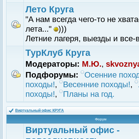
Лето Круга
"А нам всегда чего-то не хвата
лета..."
)))
Летние лагеря, выезды и все-в
ТурКлуб Круга
Модераторы:
М.Ю.
,
skvozny
Подфорумы:
Осенние похо
походы!
,
Весенние походы!
,
походы!
,
Планы на год.
Виртуальный офис КРУГА
Форум
Виртуальный офис -