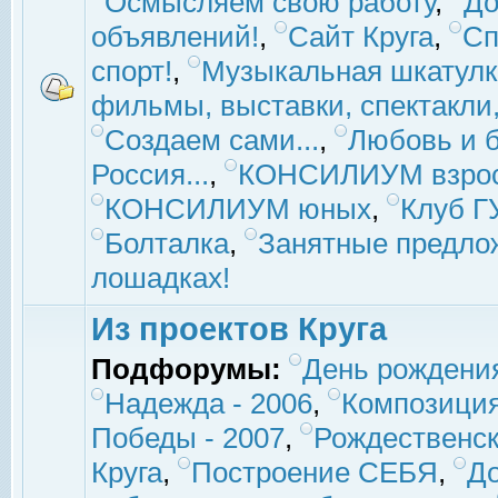
Осмысляем свою работу
,
До
объявлений!
,
Сайт Круга
,
Сп
спорт!
,
Музыкальная шкатулк
фильмы, выставки, спектакли, 
Создаем сами...
,
Любовь и б
Россия...
,
КОНСИЛИУМ взро
КОНСИЛИУМ юных
,
Клуб 
Болталка
,
Занятные предло
лошадках!
Из проектов Круга
Подфорумы:
День рождени
Надежда - 2006
,
Композиция
Победы - 2007
,
Рождественск
Круга
,
Построение СЕБЯ
,
До