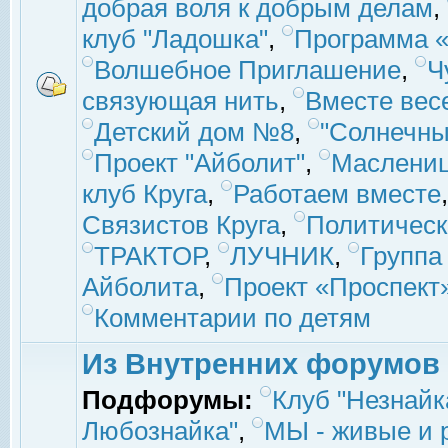
добрая воля к добрым делам
,
клуб "Ладошка"
,
Программа «
Волшебное Приглашение
,
Ч
связующая нить
,
Вместе вес
Детский дом №8
,
"Солнечны
Проект "Айболит"
,
Маслени
клуб Круга
,
Работаем вместе
Связистов Круга
,
Политическ
ТРАКТОР
,
ЛУЧНИК
,
Группа
Айболита
,
Проект «Проспект
Комментарии по детям
Из Внутренних форумов
Подфорумы:
Клуб "Незнайк
Любознайка"
,
МЫ - живые и р