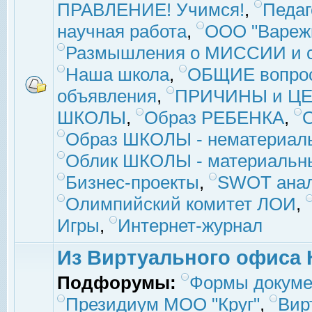
ПРАВЛЕНИЕ! Учимся!
,
Педаг
научная работа
,
ООО "Вареж
Размышления о МИССИИ и с
Наша школа
,
ОБЩИЕ вопро
объявления
,
ПРИЧИНЫ и ЦЕ
ШКОЛЫ
,
Образ РЕБЕНКА
,
Образ ШКОЛЫ - нематериаль
Облик ШКОЛЫ - материальны
Бизнес-проекты
,
SWOT ана
Олимпийский комитет ЛОИ
,
Игры
,
Интернет-журнал
Из Виртуального офиса 
Подфорумы:
Формы докуме
Президиум МОО "Круг"
,
Вир