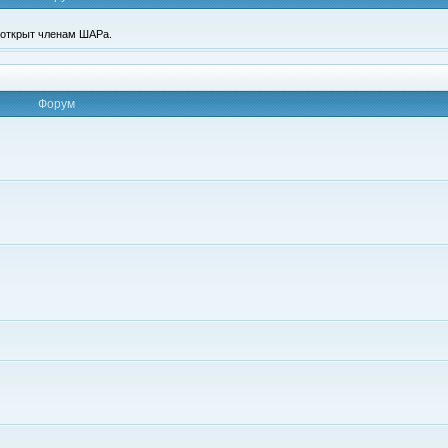
п открыт членам ШАРа.
Форум