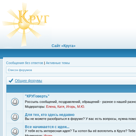
Сайт «Круга»
Сообщения без ответов
|
Активные темы
Список форумов
Общие форумы
"КРУГоверть"
Россыпь сообщений, поздравлений, обращений - разное о нашей разно
Модераторы:
Елена
,
Катя
,
Игорь
,
М.Ю.
Для тех, кто здесь недавно
Вы не можете разобраться в форуме? У вас есть вопросы, нужна помо
Все начинается с идеи...
У тебя есть интересная идея? Ты хотел бы её воплотить в Круге? Теб
Модератор:
Игорь