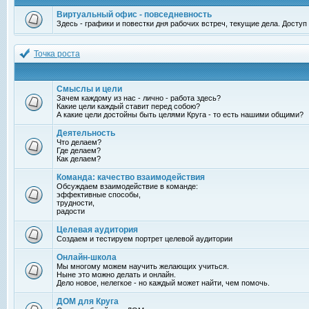
Виртуальный офис - повседневность
Здесь - графики и повестки дня рабочих встреч, текущие дела. Досту
Точка роста
Смыслы и цели
Зачем каждому из нас - лично - работа здесь?
Какие цели каждый ставит перед собою?
А какие цели достойны быть целями Круга - то есть нашими общими?
Деятельность
Что делаем?
Где делаем?
Как делаем?
Команда: качество взаимодействия
Обсуждаем взаимодействие в команде:
эффективные способы,
трудности,
радости
Целевая аудитория
Создаем и тестируем портрет целевой аудитории
Онлайн-школа
Мы многому можем научить желающих учиться.
Ныне это можно делать и онлайн.
Дело новое, нелегкое - но каждый может найти, чем помочь.
ДОМ для Круга