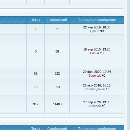
Темы
Сообщений
Последнее сообщение
22 янв 2019, 18:05
1
2
Проня
16 апр 2015, 13:23
8
58
Елена
20 фев 2020, 19:24
62
822
Superwit
21 июн 2016, 16:12
78
553
Папина дочка
27 апр 2026, 19:35
917
11488
Алексей
Темы
Сообщений
Последнее сообщение