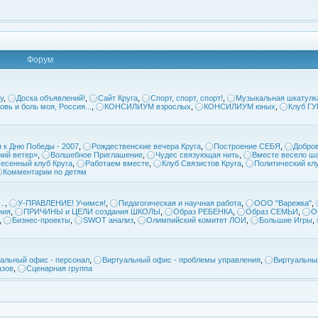
Форум
у
,
Доска объявлений!
,
Сайт Круга
,
Спорт, спорт, спорт!
,
Музыкальная шкатулк
овь и боль моя, Россия...
,
КОНСИЛИУМ взрослых
,
КОНСИЛИУМ юных
,
Клуб Г
 к Дню Победы - 2007
,
Рождественские вечера Круга
,
Построение СЕБЯ
,
Добров
ий ветер»
,
Волшебное Приглашение
,
Чудес связующая нить
,
Вместе весело ша
есенный клуб Круга
,
Работаем вместе
,
Клуб Связистов Круга
,
Политический кл
Комментарии по детям
..
,
У-ПРАВЛЕНИЕ! Учимся!
,
Педагогическая и научная работа
,
ООО "Варежка"
,
ния
,
ПРИЧИНЫ и ЦЕЛИ создания ШКОЛЫ
,
Образ РЕБЕНКА
,
Образ СЕМЬИ
,
О
,
Бизнес-проекты
,
SWOT анализ
,
Олимпийский комитет ЛОИ
,
Большие Игры
,
альный офис - персонал
,
Виртуальный офис - проблемы управления
,
Виртуальны
азов
,
Сценарная группа