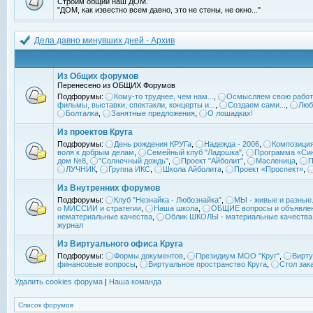
Строим общий наш ДОМ.
"ДОМ, как известно всем давно, это не стены, не окно..."
Дела давно минувших дней - Архив
Из Общих форумов
Перенесено из ОБЩИХ Форумов
Подфорумы:
Кому-то труднее, чем нам...
,
Осмысляем свою работ
фильмы, выставки, спектакли, концерты и...
,
Создаем сами...
,
Люб
Болталка
,
Занятные предложения
,
О лошадках!
Из проектов Круга
Подфорумы:
День рождения КРУГа
,
Надежда - 2006
,
Композиция
воля к добрым делам
,
Семейный клуб "Ладошка"
,
Программа «Син
дом №8
,
"Солнечный дождь"
,
Проект "Айболит"
,
Масленица
,
П
ЛУЧНИК
,
Группа ИКС
,
Школа Айболита
,
Проект «Проспект»
,
Из Внутренних форумов
Подфорумы:
Клуб "Незнайка - Любознайка"
,
МЫ - живые и разные.
о МИССИИ и стратегии
,
Наша школа
,
ОБЩИЕ вопросы и объявле
нематериальные качества
,
Облик ШКОЛЫ - материальные качества
журнал
Из Виртуального офиса Круга
Подфорумы:
Формы документов
,
Президиум МОО "Круг"
,
Вирту
финансовые вопросы
,
Виртуальное пространство Круга
,
Стол зак
Удалить cookies форума
|
Наша команда
Список форумов