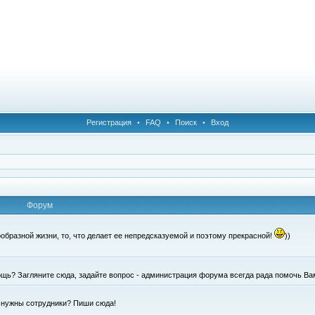
Регистрация
•
FAQ
•
Поиск
•
Вход
Форум
образной жизни, то, что делает ее непредсказуемой и поэтому прекрасной!
))
щь? Загляните сюда, задайте вопрос - администрация форума всегда рада помочь Ва
е нужны сотрудники? Пиши сюда!