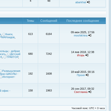
4
48
abarkhat
Темы
Сообщений
Последнее сообщение
09 июн 2025, 17:56
613
6164
а
,
Книги,
moshikhina
УРМАНоидов
,
ольцы - добрая
14 янв 2018, 12:38
680
7242
гать
,
Детский
Игорь
уб
,
ТРАКТОР
,
Размышления
18 май 2015, 00:16
192
1608
браз ШКОЛЫ -
Проня
Интернет-
26 сен 2017, 09:32
158
1963
й офис -
Светланка
Часовой пояс: UTC + 3 часа