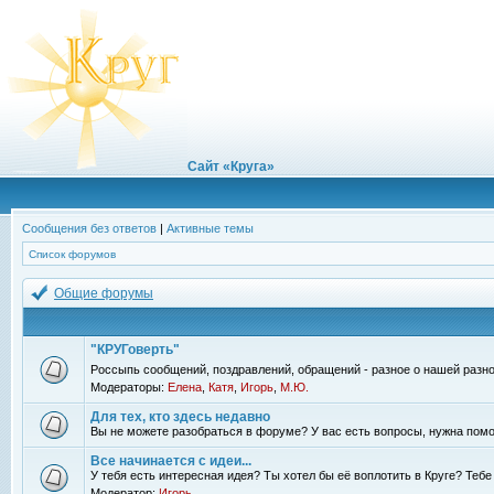
Сайт «Круга»
Сообщения без ответов
|
Активные темы
Список форумов
Общие форумы
"КРУГоверть"
Россыпь сообщений, поздравлений, обращений - разное о нашей разно
Модераторы:
Елена
,
Катя
,
Игорь
,
М.Ю.
Для тех, кто здесь недавно
Вы не можете разобраться в форуме? У вас есть вопросы, нужна помо
Все начинается с идеи...
У тебя есть интересная идея? Ты хотел бы её воплотить в Круге? Теб
Модератор:
Игорь