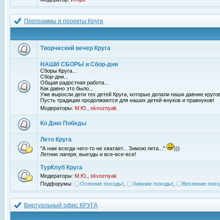
Программы и проекты Круга
Творческий вечер Круга
НАШИ СБОРЫ и Сбор-дни
Сборы Круга...
Сбор-дни...
Общая радостная работа...
Как давно это было...
Уже выросли дети тех детей Круга, которые делали наши давние кругов
Пусть традиции продолжаются для наших детей-внуков и правнуков!
Модераторы:
М.Ю.
,
skvoznyak
Ко Дню Победы
Лето Круга
"А нам всегда чего-то не хватает... Зимою лета..."
)))
Летние лагеря, выезды и все-все-все!
ТурКлуб Круга
Модераторы:
М.Ю.
,
skvoznyak
Подфорумы:
Осенние походы!
,
Зимние походы!
,
Весенние похо
Виртуальный офис КРУГА