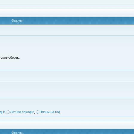
Форум
ские сборы...
ды!
,
Летние походы!
,
Планы на год.
Форум