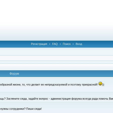
Регистрация
•
FAQ
•
Поиск
•
Вход
Форум
образной жизни, то, что делает ее непредсказуемой и поэтому прекрасной!
))
щь? Загляните сюда, задайте вопрос - администрация форума всегда рада помочь Ва
е нужны сотрудники? Пиши сюда!