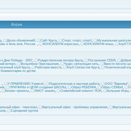
Форум
у
,
Доска объявлений!
,
Сайт Круга
,
Спорт, спорт, спорт!
,
Музыкальная шкатулк
овь и боль моя, Россия...
,
КОНСИЛИУМ взрослых
,
КОНСИЛИУМ юных
,
Клуб Г
 к Дню Победы - 2007
,
Рождественские вечера Круга
,
Построение СЕБЯ
,
Добров
ий ветер»
,
Волшебное Приглашение
,
Чудес связующая нить
,
Вместе весело ша
есенный клуб Круга
,
Работаем вместе
,
Клуб Связистов Круга
,
Политический кл
Комментарии по детям
..
,
У-ПРАВЛЕНИЕ! Учимся!
,
Педагогическая и научная работа
,
ООО "Варежка"
,
ния
,
ПРИЧИНЫ и ЦЕЛИ создания ШКОЛЫ
,
Образ РЕБЕНКА
,
Образ СЕМЬИ
,
О
,
Бизнес-проекты
,
SWOT анализ
,
Олимпийский комитет ЛОИ
,
Большие Игры
,
альный офис - персонал
,
Виртуальный офис - проблемы управления
,
Виртуальны
азов
,
Сценарная группа