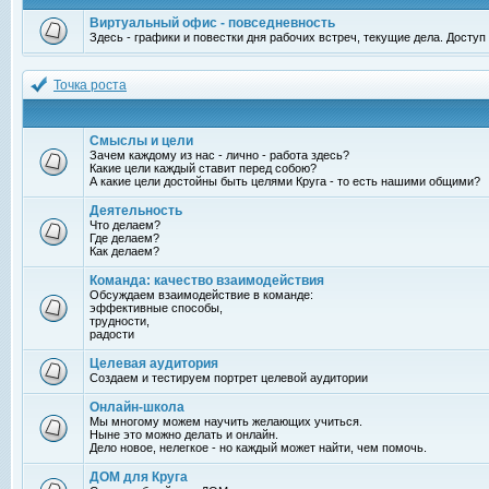
Виртуальный офис - повседневность
Здесь - графики и повестки дня рабочих встреч, текущие дела. Досту
Точка роста
Смыслы и цели
Зачем каждому из нас - лично - работа здесь?
Какие цели каждый ставит перед собою?
А какие цели достойны быть целями Круга - то есть нашими общими?
Деятельность
Что делаем?
Где делаем?
Как делаем?
Команда: качество взаимодействия
Обсуждаем взаимодействие в команде:
эффективные способы,
трудности,
радости
Целевая аудитория
Создаем и тестируем портрет целевой аудитории
Онлайн-школа
Мы многому можем научить желающих учиться.
Ныне это можно делать и онлайн.
Дело новое, нелегкое - но каждый может найти, чем помочь.
ДОМ для Круга