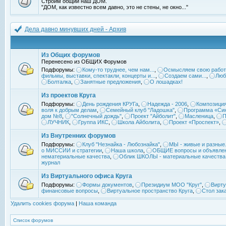
Строим общий наш ДОМ.
"ДОМ, как известно всем давно, это не стены, не окно..."
Дела давно минувших дней - Архив
Из Общих форумов
Перенесено из ОБЩИХ Форумов
Подфорумы:
Кому-то труднее, чем нам...
,
Осмысляем свою работ
фильмы, выставки, спектакли, концерты и...
,
Создаем сами...
,
Люб
Болталка
,
Занятные предложения
,
О лошадках!
Из проектов Круга
Подфорумы:
День рождения КРУГа
,
Надежда - 2006
,
Композиция
воля к добрым делам
,
Семейный клуб "Ладошка"
,
Программа «Син
дом №8
,
"Солнечный дождь"
,
Проект "Айболит"
,
Масленица
,
П
ЛУЧНИК
,
Группа ИКС
,
Школа Айболита
,
Проект «Проспект»
,
Из Внутренних форумов
Подфорумы:
Клуб "Незнайка - Любознайка"
,
МЫ - живые и разные.
о МИССИИ и стратегии
,
Наша школа
,
ОБЩИЕ вопросы и объявле
нематериальные качества
,
Облик ШКОЛЫ - материальные качества
журнал
Из Виртуального офиса Круга
Подфорумы:
Формы документов
,
Президиум МОО "Круг"
,
Вирту
финансовые вопросы
,
Виртуальное пространство Круга
,
Стол зак
Удалить cookies форума
|
Наша команда
Список форумов