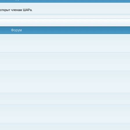
п открыт членам ШАРа.
Форум