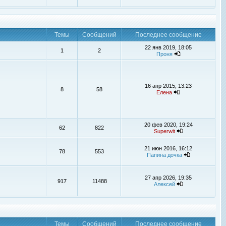
Темы
Сообщений
Последнее сообщение
22 янв 2019, 18:05
1
2
Проня
16 апр 2015, 13:23
8
58
Елена
20 фев 2020, 19:24
62
822
Superwit
21 июн 2016, 16:12
78
553
Папина дочка
27 апр 2026, 19:35
917
11488
Алексей
Темы
Сообщений
Последнее сообщение