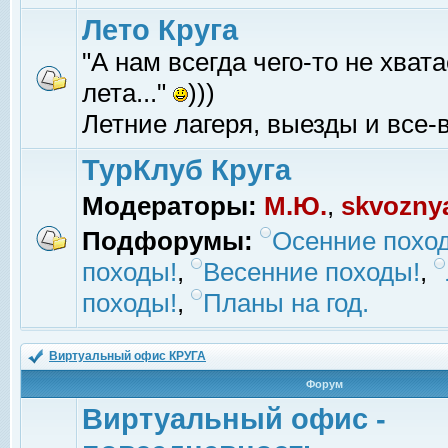
Лето Круга
"А нам всегда чего-то не хвата
лета..."
)))
Летние лагеря, выезды и все-в
ТурКлуб Круга
Модераторы:
М.Ю.
,
skvozny
Подфорумы:
Осенние похо
походы!
,
Весенние походы!
,
походы!
,
Планы на год.
Виртуальный офис КРУГА
Форум
Виртуальный офис -