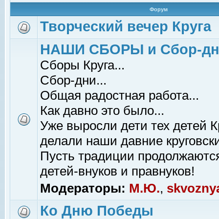
Форум
Творческий вечер Круга
НАШИ СБОРЫ и Сбор-д
Сборы Круга...
Сбор-дни...
Общая радостная работа...
Как давно это было...
Уже выросли дети тех детей К
делали наши давние круговски
Пусть традиции продолжаютс
детей-внуков и правнуков!
Модераторы:
М.Ю.
,
skvozny
Ко Дню Победы