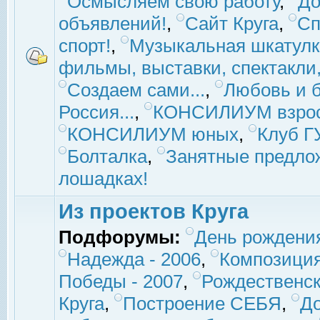
Осмысляем свою работу
,
До
объявлений!
,
Сайт Круга
,
Сп
спорт!
,
Музыкальная шкатулк
фильмы, выставки, спектакли, 
Создаем сами...
,
Любовь и б
Россия...
,
КОНСИЛИУМ взро
КОНСИЛИУМ юных
,
Клуб 
Болталка
,
Занятные предло
лошадках!
Из проектов Круга
Подфорумы:
День рождени
Надежда - 2006
,
Композиция
Победы - 2007
,
Рождественск
Круга
,
Построение СЕБЯ
,
До