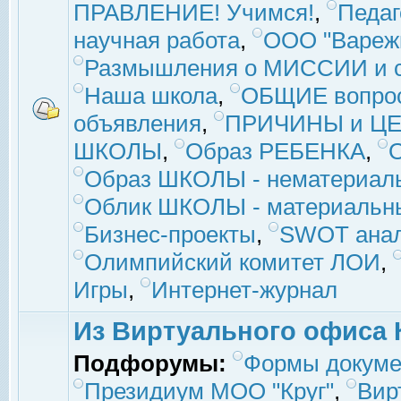
ПРАВЛЕНИЕ! Учимся!
,
Педаг
научная работа
,
ООО "Вареж
Размышления о МИССИИ и с
Наша школа
,
ОБЩИЕ вопро
объявления
,
ПРИЧИНЫ и ЦЕ
ШКОЛЫ
,
Образ РЕБЕНКА
,
Образ ШКОЛЫ - нематериаль
Облик ШКОЛЫ - материальны
Бизнес-проекты
,
SWOT ана
Олимпийский комитет ЛОИ
,
Игры
,
Интернет-журнал
Из Виртуального офиса 
Подфорумы:
Формы докуме
Президиум МОО "Круг"
,
Вир