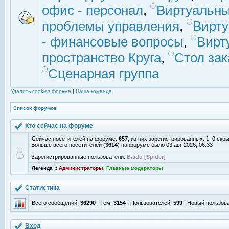
офис - персонал
,
Виртуальны
проблемы управления
,
Вирт
- финансовые вопросы
,
Вирт
пространство Круга
,
Стол зак
Сценарная группа
Удалить cookies форума
|
Наша команда
Список форумов
Кто сейчас на форуме
Сейчас посетителей на форуме:
657
, из них зарегистрированных: 1, 0 скр
Больше всего посетителей (
3614
) на форуме было 03 авг 2026, 06:33
Зарегистрированные пользователи:
Baidu [Spider]
Легенда ::
Администраторы
,
Главные модераторы
Статистика
Всего сообщений:
36290
| Тем:
3154
| Пользователей:
599
| Новый пользов
Вход