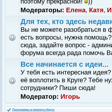
поэтому прекрасной!
))
Модераторы:
Елена
,
Катя
,
И
Для тех, кто здесь недав
Вы не можете разобраться в 
есть вопросы, нужна помощь?
сюда, задайте вопрос - адми
форума всегда рада помочь В
Все начинается с идеи...
У тебя есть интересная идея?
её воплотить в Круге? Тебе н
сотрудники? Пиши сюда!
Модератор:
Игорь
Программы и проекты Круга