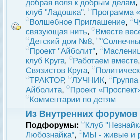
добрая воля к добрым делам
,
клуб "Ладошка"
,
Программа «
Волшебное Приглашение
,
Ч
связующая нить
,
Вместе вес
Детский дом №8
,
"Солнечны
Проект "Айболит"
,
Маслени
клуб Круга
,
Работаем вместе
Связистов Круга
,
Политическ
ТРАКТОР
,
ЛУЧНИК
,
Группа
Айболита
,
Проект «Проспект
Комментарии по детям
Из Внутренних форумов
Подфорумы:
Клуб "Незнайк
Любознайка"
,
МЫ - живые и р