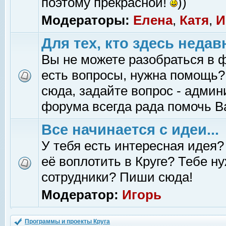
поэтому прекрасной!
))
Модераторы:
Елена
,
Катя
,
И
Для тех, кто здесь недав
Вы не можете разобраться в 
есть вопросы, нужна помощь?
сюда, задайте вопрос - адми
форума всегда рада помочь В
Все начинается с идеи...
У тебя есть интересная идея?
её воплотить в Круге? Тебе н
сотрудники? Пиши сюда!
Модератор:
Игорь
Программы и проекты Круга