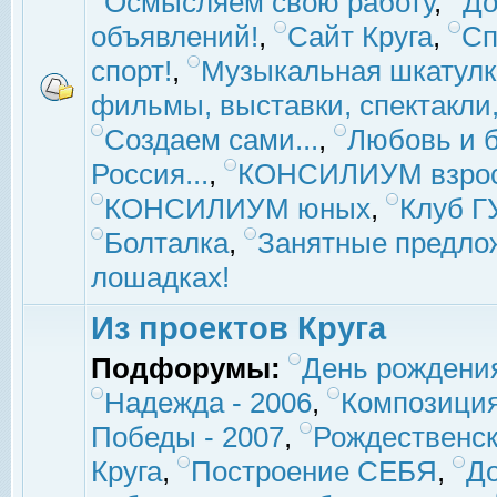
Осмысляем свою работу
,
До
объявлений!
,
Сайт Круга
,
Сп
спорт!
,
Музыкальная шкатулк
фильмы, выставки, спектакли, 
Создаем сами...
,
Любовь и б
Россия...
,
КОНСИЛИУМ взро
КОНСИЛИУМ юных
,
Клуб 
Болталка
,
Занятные предло
лошадках!
Из проектов Круга
Подфорумы:
День рождени
Надежда - 2006
,
Композиция
Победы - 2007
,
Рождественск
Круга
,
Построение СЕБЯ
,
До