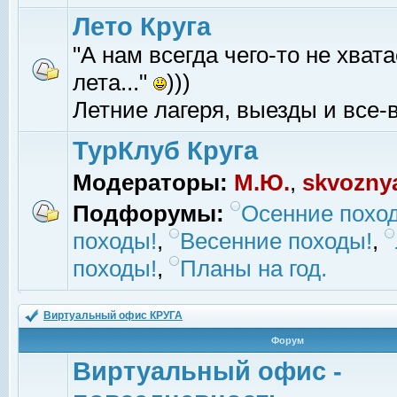
Лето Круга
"А нам всегда чего-то не хвата
лета..."
)))
Летние лагеря, выезды и все-в
ТурКлуб Круга
Модераторы:
М.Ю.
,
skvozny
Подфорумы:
Осенние похо
походы!
,
Весенние походы!
,
походы!
,
Планы на год.
Виртуальный офис КРУГА
Форум
Виртуальный офис -