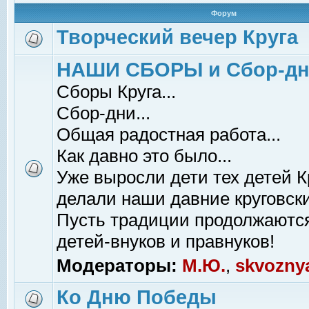
Форум
Творческий вечер Круга
НАШИ СБОРЫ и Сбор-д
Сборы Круга...
Сбор-дни...
Общая радостная работа...
Как давно это было...
Уже выросли дети тех детей К
делали наши давние круговски
Пусть традиции продолжаютс
детей-внуков и правнуков!
Модераторы:
М.Ю.
,
skvozny
Ко Дню Победы