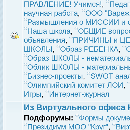
ПРАВЛЕНИЕ! Учимся!
,
Педаг
научная работа
,
ООО "Вареж
Размышления о МИССИИ и с
Наша школа
,
ОБЩИЕ вопро
объявления
,
ПРИЧИНЫ и ЦЕ
ШКОЛЫ
,
Образ РЕБЕНКА
,
Образ ШКОЛЫ - нематериаль
Облик ШКОЛЫ - материальны
Бизнес-проекты
,
SWOT ана
Олимпийский комитет ЛОИ
,
Игры
,
Интернет-журнал
Из Виртуального офиса 
Подфорумы:
Формы докуме
Президиум МОО "Круг"
,
Вир