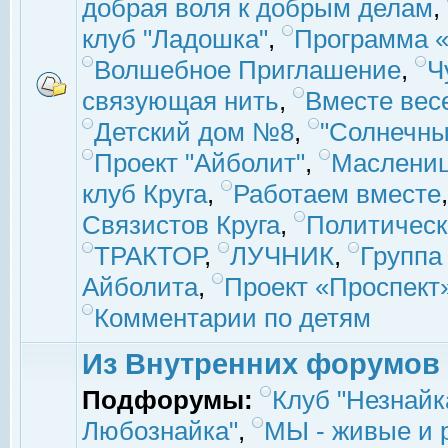
добрая воля к добрым делам
,
клуб "Ладошка"
,
Программа «
Волшебное Приглашение
,
Ч
связующая нить
,
Вместе вес
Детский дом №8
,
"Солнечны
Проект "Айболит"
,
Маслени
клуб Круга
,
Работаем вместе
Связистов Круга
,
Политическ
ТРАКТОР
,
ЛУЧНИК
,
Группа
Айболита
,
Проект «Проспект
Комментарии по детям
Из Внутренних форумов
Подфорумы:
Клуб "Незнайк
Любознайка"
,
МЫ - живые и р