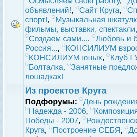
Осмысляем свою работу
,
До
объявлений!
,
Сайт Круга
,
Сп
спорт!
,
Музыкальная шкатулк
фильмы, выставки, спектакли, 
Создаем сами...
,
Любовь и б
Россия...
,
КОНСИЛИУМ взро
КОНСИЛИУМ юных
,
Клуб 
Болталка
,
Занятные предло
лошадках!
Из проектов Круга
Подфорумы:
День рождени
Надежда - 2006
,
Композиция
Победы - 2007
,
Рождественск
Круга
,
Построение СЕБЯ
,
До