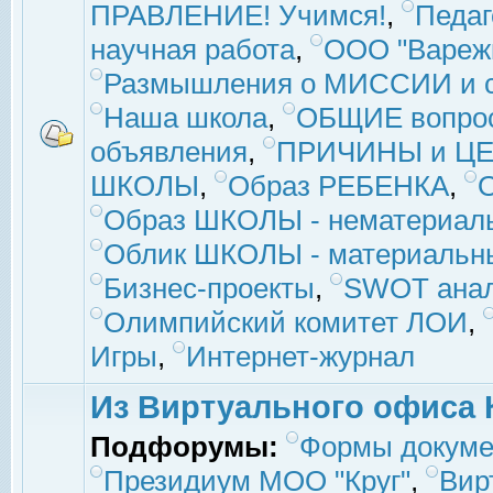
ПРАВЛЕНИЕ! Учимся!
,
Педаг
научная работа
,
ООО "Вареж
Размышления о МИССИИ и с
Наша школа
,
ОБЩИЕ вопро
объявления
,
ПРИЧИНЫ и ЦЕ
ШКОЛЫ
,
Образ РЕБЕНКА
,
Образ ШКОЛЫ - нематериаль
Облик ШКОЛЫ - материальны
Бизнес-проекты
,
SWOT ана
Олимпийский комитет ЛОИ
,
Игры
,
Интернет-журнал
Из Виртуального офиса 
Подфорумы:
Формы докуме
Президиум МОО "Круг"
,
Вир