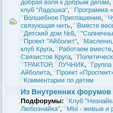
добрая воля к добрым делам
,
клуб "Ладошка"
,
Программа «
Волшебное Приглашение
,
Ч
связующая нить
,
Вместе вес
Детский дом №8
,
"Солнечны
Проект "Айболит"
,
Маслени
клуб Круга
,
Работаем вместе
Связистов Круга
,
Политическ
ТРАКТОР
,
ЛУЧНИК
,
Группа
Айболита
,
Проект «Проспект
Комментарии по детям
Из Внутренних форумов
Подфорумы:
Клуб "Незнайк
Любознайка"
,
МЫ - живые и р