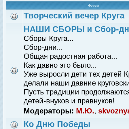
Форум
Творческий вечер Круга
НАШИ СБОРЫ и Сбор-д
Сборы Круга...
Сбор-дни...
Общая радостная работа...
Как давно это было...
Уже выросли дети тех детей К
делали наши давние круговски
Пусть традиции продолжаютс
детей-внуков и правнуков!
Модераторы:
М.Ю.
,
skvozny
Ко Дню Победы