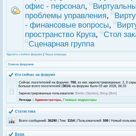
офис - персонал
,
Виртуальны
проблемы управления
,
Вирт
- финансовые вопросы
,
Вирт
пространство Круга
,
Стол зак
Сценарная группа
Удалить cookies форума
|
Наша команда
Список форумов
Кто сейчас на форуме
Сейчас посетителей на форуме:
700
, из них зарегистрированных: 2, 0 скр
Больше всего посетителей (
3614
) на форуме было 03 авг 2026, 06:33
Зарегистрированные пользователи:
Baidu [Spider]
,
Bing [Bot]
Легенда ::
Администраторы
,
Главные модераторы
Статистика
Всего сообщений:
36290
| Тем:
3154
| Пользователей:
599
| Новый пользов
Вход