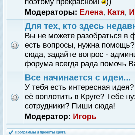
поэтому прекрасной!
))
Модераторы:
Елена
,
Катя
,
И
Для тех, кто здесь недав
Вы не можете разобраться в 
есть вопросы, нужна помощь?
сюда, задайте вопрос - адми
форума всегда рада помочь В
Все начинается с идеи...
У тебя есть интересная идея?
её воплотить в Круге? Тебе н
сотрудники? Пиши сюда!
Модератор:
Игорь
Программы и проекты Круга