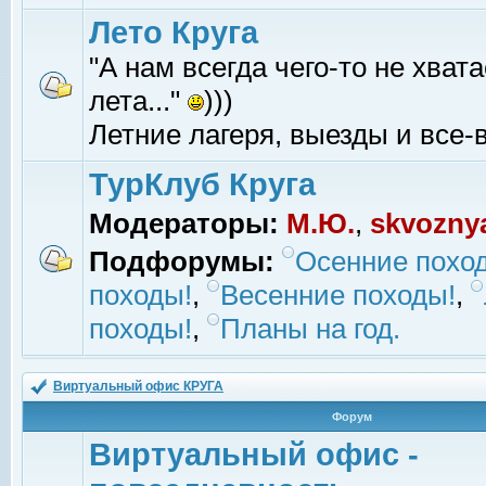
Лето Круга
"А нам всегда чего-то не хвата
лета..."
)))
Летние лагеря, выезды и все-в
ТурКлуб Круга
Модераторы:
М.Ю.
,
skvozny
Подфорумы:
Осенние похо
походы!
,
Весенние походы!
,
походы!
,
Планы на год.
Виртуальный офис КРУГА
Форум
Виртуальный офис -