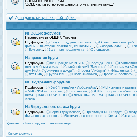
Строим общий наш ДОМ.
"ДОМ, как известно всем давно, это не стены, не окно..."
Дела давно минувших дней - Архив
Из Общих форумов
Перенесено из ОБЩИХ Форумов
Подфорумы:
Кому-то труднее, чем нам...
,
Осмысляем свою работ
фильмы, выставки, спектакли, концерты и...
,
Создаем сами...
,
Люб
Болталка
,
Занятные предложения
,
О лошадках!
Из проектов Круга
Подфорумы:
День рождения КРУГа
,
Надежда - 2006
,
Композиция
воля к добрым делам
,
Семейный клуб "Ладошка"
,
Программа «Син
дом №8
,
"Солнечный дождь"
,
Проект "Айболит"
,
Масленица
,
П
ЛУЧНИК
,
Группа ИКС
,
Школа Айболита
,
Проект «Проспект»
,
Из Внутренних форумов
Подфорумы:
Клуб "Незнайка - Любознайка"
,
МЫ - живые и разные.
о МИССИИ и стратегии
,
Наша школа
,
ОБЩИЕ вопросы и объявле
нематериальные качества
,
Облик ШКОЛЫ - материальные качества
журнал
Из Виртуального офиса Круга
Подфорумы:
Формы документов
,
Президиум МОО "Круг"
,
Вирту
финансовые вопросы
,
Виртуальное пространство Круга
,
Стол зак
Удалить cookies форума
|
Наша команда
Список форумов