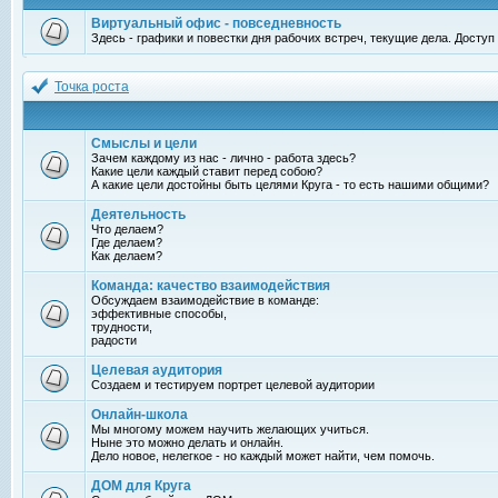
Виртуальный офис - повседневность
Здесь - графики и повестки дня рабочих встреч, текущие дела. Досту
Точка роста
Смыслы и цели
Зачем каждому из нас - лично - работа здесь?
Какие цели каждый ставит перед собою?
А какие цели достойны быть целями Круга - то есть нашими общими?
Деятельность
Что делаем?
Где делаем?
Как делаем?
Команда: качество взаимодействия
Обсуждаем взаимодействие в команде:
эффективные способы,
трудности,
радости
Целевая аудитория
Создаем и тестируем портрет целевой аудитории
Онлайн-школа
Мы многому можем научить желающих учиться.
Ныне это можно делать и онлайн.
Дело новое, нелегкое - но каждый может найти, чем помочь.
ДОМ для Круга