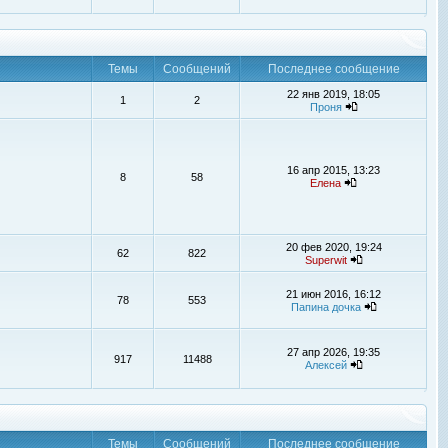
Темы
Сообщений
Последнее сообщение
22 янв 2019, 18:05
1
2
Проня
16 апр 2015, 13:23
8
58
Елена
20 фев 2020, 19:24
62
822
Superwit
21 июн 2016, 16:12
78
553
Папина дочка
27 апр 2026, 19:35
917
11488
Алексей
Темы
Сообщений
Последнее сообщение