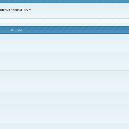
п открыт членам ШАРа.
Форум