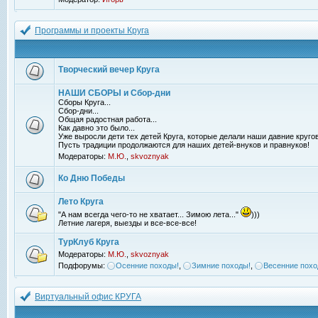
Программы и проекты Круга
Творческий вечер Круга
НАШИ СБОРЫ и Сбор-дни
Сборы Круга...
Сбор-дни...
Общая радостная работа...
Как давно это было...
Уже выросли дети тех детей Круга, которые делали наши давние кругов
Пусть традиции продолжаются для наших детей-внуков и правнуков!
Модераторы:
М.Ю.
,
skvoznyak
Ко Дню Победы
Лето Круга
"А нам всегда чего-то не хватает... Зимою лета..."
)))
Летние лагеря, выезды и все-все-все!
ТурКлуб Круга
Модераторы:
М.Ю.
,
skvoznyak
Подфорумы:
Осенние походы!
,
Зимние походы!
,
Весенние похо
Виртуальный офис КРУГА