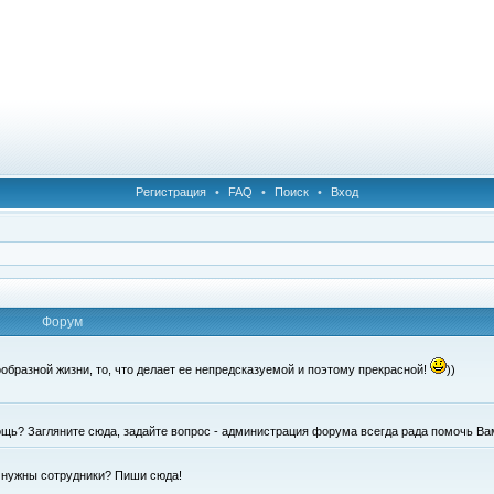
Регистрация
•
FAQ
•
Поиск
•
Вход
Форум
образной жизни, то, что делает ее непредсказуемой и поэтому прекрасной!
))
щь? Загляните сюда, задайте вопрос - администрация форума всегда рада помочь Ва
е нужны сотрудники? Пиши сюда!