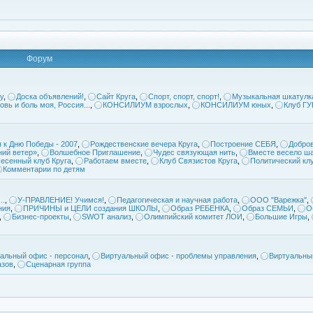
Форум
у
,
Доска объявлений!
,
Сайт Круга
,
Спорт, спорт, спорт!
,
Музыкальная шкатулк
овь и боль моя, Россия...
,
КОНСИЛИУМ взрослых
,
КОНСИЛИУМ юных
,
Клуб Г
 к Дню Победы - 2007
,
Рождественские вечера Круга
,
Построение СЕБЯ
,
Добров
ий ветер»
,
Волшебное Приглашение
,
Чудес связующая нить
,
Вместе весело ша
есенный клуб Круга
,
Работаем вместе
,
Клуб Связистов Круга
,
Политический кл
Комментарии по детям
..
,
У-ПРАВЛЕНИЕ! Учимся!
,
Педагогическая и научная работа
,
ООО "Варежка"
,
ния
,
ПРИЧИНЫ и ЦЕЛИ создания ШКОЛЫ
,
Образ РЕБЕНКА
,
Образ СЕМЬИ
,
О
,
Бизнес-проекты
,
SWOT анализ
,
Олимпийский комитет ЛОИ
,
Большие Игры
,
альный офис - персонал
,
Виртуальный офис - проблемы управления
,
Виртуальны
азов
,
Сценарная группа