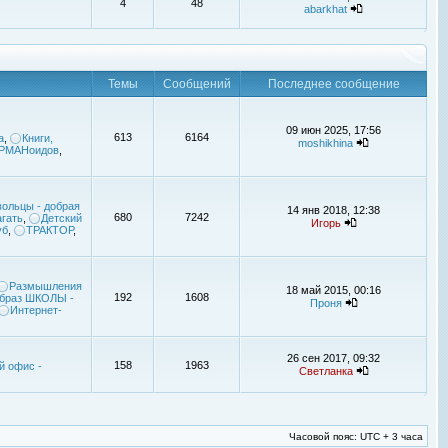
4
48
abarkhat
Темы
Сообщений
Последнее сообщение
09 июн 2025, 17:56
613
6164
а
,
Книги,
moshikhina
УРМАНоидов
,
ольцы - добрая
14 янв 2018, 12:38
680
7242
гать
,
Детский
Игорь
уб
,
ТРАКТОР
,
Размышления
18 май 2015, 00:16
192
1608
браз ШКОЛЫ -
Проня
Интернет-
26 сен 2017, 09:32
158
1963
й офис -
Светланка
Часовой пояс: UTC + 3 часа