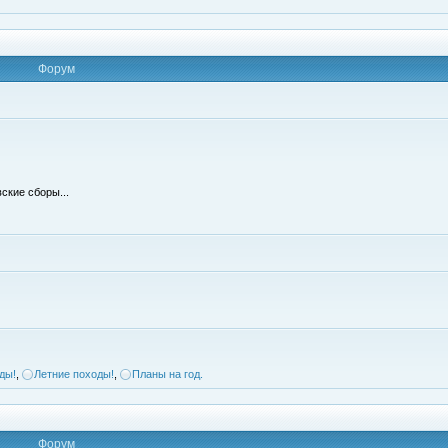
Форум
ские сборы...
ды!
,
Летние походы!
,
Планы на год.
Форум