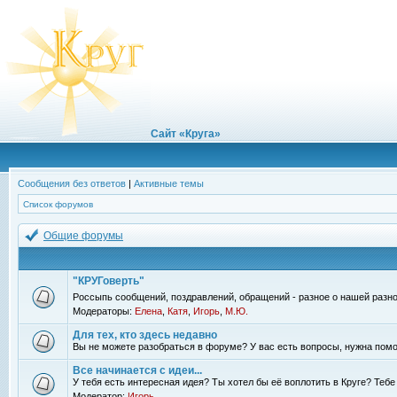
Сайт «Круга»
Сообщения без ответов
|
Активные темы
Список форумов
Общие форумы
"КРУГоверть"
Россыпь сообщений, поздравлений, обращений - разное о нашей разно
Модераторы:
Елена
,
Катя
,
Игорь
,
М.Ю.
Для тех, кто здесь недавно
Вы не можете разобраться в форуме? У вас есть вопросы, нужна помо
Все начинается с идеи...
У тебя есть интересная идея? Ты хотел бы её воплотить в Круге? Теб
Модератор:
Игорь