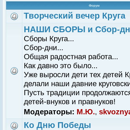
Форум
Творческий вечер Круга
НАШИ СБОРЫ и Сбор-д
Сборы Круга...
Сбор-дни...
Общая радостная работа...
Как давно это было...
Уже выросли дети тех детей К
делали наши давние круговски
Пусть традиции продолжаютс
детей-внуков и правнуков!
Модераторы:
М.Ю.
,
skvozny
Ко Дню Победы