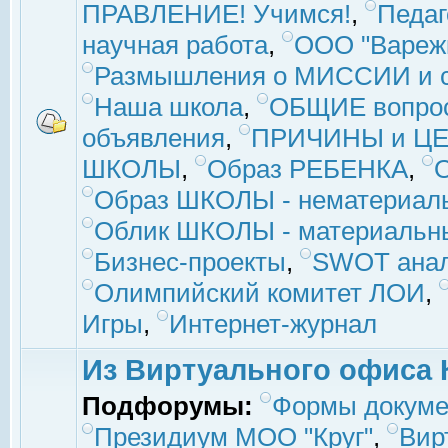
ПРАВЛЕНИЕ! Учимся!
,
Педаг
научная работа
,
ООО "Вареж
Размышления о МИССИИ и с
Наша школа
,
ОБЩИЕ вопро
объявления
,
ПРИЧИНЫ и ЦЕ
ШКОЛЫ
,
Образ РЕБЕНКА
,
Образ ШКОЛЫ - нематериаль
Облик ШКОЛЫ - материальны
Бизнес-проекты
,
SWOT ана
Олимпийский комитет ЛОИ
,
Игры
,
Интернет-журнал
Из Виртуального офиса 
Подфорумы:
Формы докуме
Президиум МОО "Круг"
,
Вир