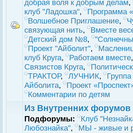
добрая воля к добрым делам
,
клуб "Ладошка"
,
Программа «
Волшебное Приглашение
,
Ч
связующая нить
,
Вместе вес
Детский дом №8
,
"Солнечны
Проект "Айболит"
,
Маслени
клуб Круга
,
Работаем вместе
Связистов Круга
,
Политическ
ТРАКТОР
,
ЛУЧНИК
,
Группа
Айболита
,
Проект «Проспект
Комментарии по детям
Из Внутренних форумов
Подфорумы:
Клуб "Незнайк
Любознайка"
,
МЫ - живые и р