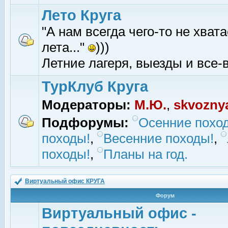
Лето Круга
"А нам всегда чего-то не хвата
лета..."
)))
Летние лагеря, выезды и все-в
ТурКлуб Круга
Модераторы:
М.Ю.
,
skvozny
Подфорумы:
Осенние похо
походы!
,
Весенние походы!
,
походы!
,
Планы на год.
Виртуальный офис КРУГА
Форум
Виртуальный офис -