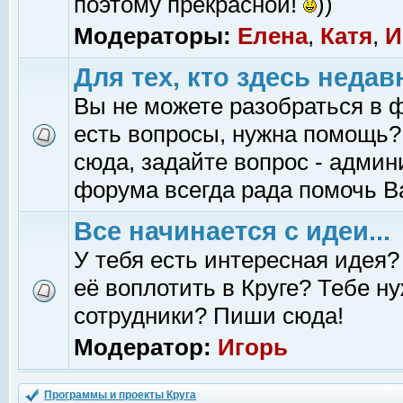
поэтому прекрасной!
))
Модераторы:
Елена
,
Катя
,
И
Для тех, кто здесь недав
Вы не можете разобраться в 
есть вопросы, нужна помощь?
сюда, задайте вопрос - адми
форума всегда рада помочь В
Все начинается с идеи...
У тебя есть интересная идея?
её воплотить в Круге? Тебе н
сотрудники? Пиши сюда!
Модератор:
Игорь
Программы и проекты Круга