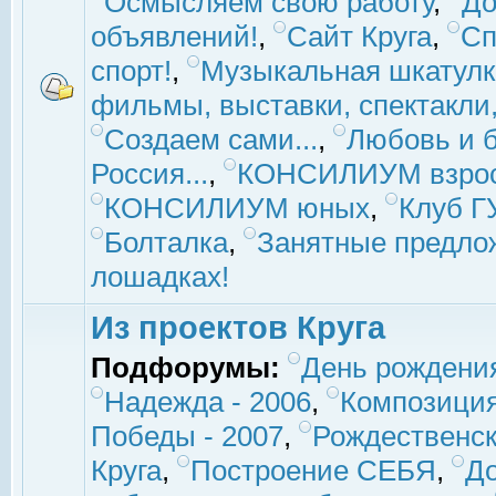
Осмысляем свою работу
,
До
объявлений!
,
Сайт Круга
,
Сп
спорт!
,
Музыкальная шкатулк
фильмы, выставки, спектакли, 
Создаем сами...
,
Любовь и б
Россия...
,
КОНСИЛИУМ взро
КОНСИЛИУМ юных
,
Клуб 
Болталка
,
Занятные предло
лошадках!
Из проектов Круга
Подфорумы:
День рождени
Надежда - 2006
,
Композиция
Победы - 2007
,
Рождественск
Круга
,
Построение СЕБЯ
,
До