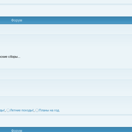
Форум
ские сборы...
ды!
,
Летние походы!
,
Планы на год.
Форум