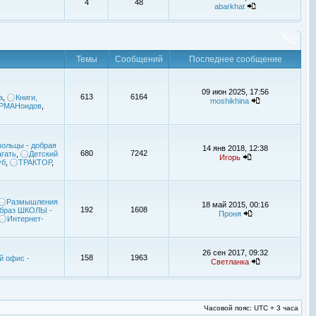
4
48
abarkhat
Темы
Сообщений
Последнее сообщение
09 июн 2025, 17:56
613
6164
а
,
Книги,
moshikhina
УРМАНоидов
,
ольцы - добрая
14 янв 2018, 12:38
680
7242
гать
,
Детский
Игорь
уб
,
ТРАКТОР
,
Размышления
18 май 2015, 00:16
192
1608
браз ШКОЛЫ -
Проня
Интернет-
26 сен 2017, 09:32
158
1963
й офис -
Светланка
Часовой пояс: UTC + 3 часа