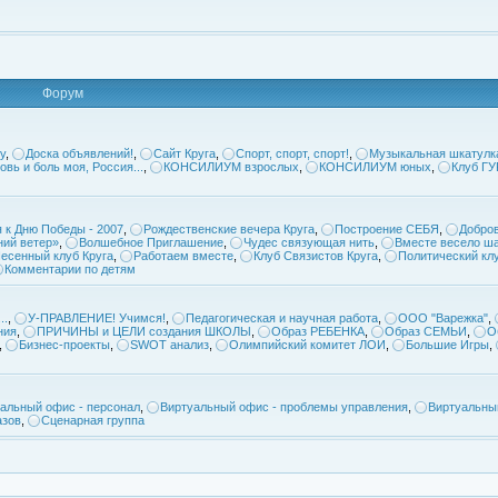
Форум
у
,
Доска объявлений!
,
Сайт Круга
,
Спорт, спорт, спорт!
,
Музыкальная шкатулк
овь и боль моя, Россия...
,
КОНСИЛИУМ взрослых
,
КОНСИЛИУМ юных
,
Клуб Г
 к Дню Победы - 2007
,
Рождественские вечера Круга
,
Построение СЕБЯ
,
Добров
ий ветер»
,
Волшебное Приглашение
,
Чудес связующая нить
,
Вместе весело ша
есенный клуб Круга
,
Работаем вместе
,
Клуб Связистов Круга
,
Политический кл
Комментарии по детям
..
,
У-ПРАВЛЕНИЕ! Учимся!
,
Педагогическая и научная работа
,
ООО "Варежка"
,
ния
,
ПРИЧИНЫ и ЦЕЛИ создания ШКОЛЫ
,
Образ РЕБЕНКА
,
Образ СЕМЬИ
,
О
,
Бизнес-проекты
,
SWOT анализ
,
Олимпийский комитет ЛОИ
,
Большие Игры
,
альный офис - персонал
,
Виртуальный офис - проблемы управления
,
Виртуальны
азов
,
Сценарная группа