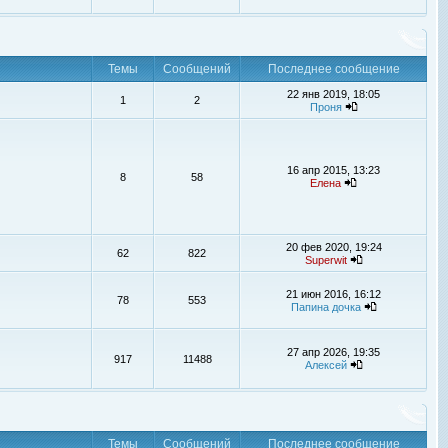
Темы
Сообщений
Последнее сообщение
22 янв 2019, 18:05
1
2
Проня
16 апр 2015, 13:23
8
58
Елена
20 фев 2020, 19:24
62
822
Superwit
21 июн 2016, 16:12
78
553
Папина дочка
27 апр 2026, 19:35
917
11488
Алексей
Темы
Сообщений
Последнее сообщение