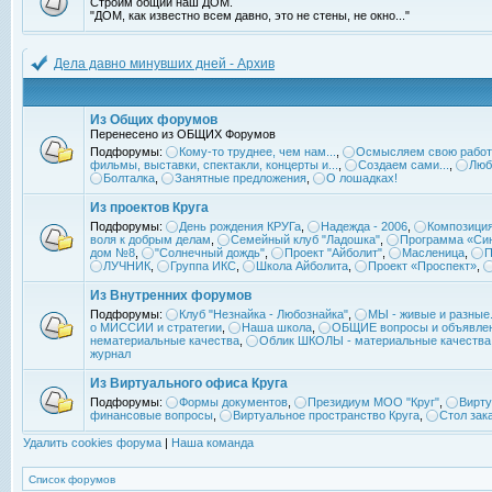
Строим общий наш ДОМ.
"ДОМ, как известно всем давно, это не стены, не окно..."
Дела давно минувших дней - Архив
Из Общих форумов
Перенесено из ОБЩИХ Форумов
Подфорумы:
Кому-то труднее, чем нам...
,
Осмысляем свою работ
фильмы, выставки, спектакли, концерты и...
,
Создаем сами...
,
Люб
Болталка
,
Занятные предложения
,
О лошадках!
Из проектов Круга
Подфорумы:
День рождения КРУГа
,
Надежда - 2006
,
Композиция
воля к добрым делам
,
Семейный клуб "Ладошка"
,
Программа «Син
дом №8
,
"Солнечный дождь"
,
Проект "Айболит"
,
Масленица
,
П
ЛУЧНИК
,
Группа ИКС
,
Школа Айболита
,
Проект «Проспект»
,
Из Внутренних форумов
Подфорумы:
Клуб "Незнайка - Любознайка"
,
МЫ - живые и разные.
о МИССИИ и стратегии
,
Наша школа
,
ОБЩИЕ вопросы и объявле
нематериальные качества
,
Облик ШКОЛЫ - материальные качества
журнал
Из Виртуального офиса Круга
Подфорумы:
Формы документов
,
Президиум МОО "Круг"
,
Вирту
финансовые вопросы
,
Виртуальное пространство Круга
,
Стол зак
Удалить cookies форума
|
Наша команда
Список форумов