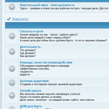
Виртуальный офис - повседневность
Здесь - графики и повестки дня рабочих встреч, текущие дела. Досту
Точка роста
Смыслы и цели
Зачем каждому из нас - лично - работа здесь?
Какие цели каждый ставит перед собою?
А какие цели достойны быть целями Круга - то есть нашими общими?
Деятельность
Что делаем?
Где делаем?
Как делаем?
Команда: качество взаимодействия
Обсуждаем взаимодействие в команде:
эффективные способы,
трудности,
радости
Целевая аудитория
Создаем и тестируем портрет целевой аудитории
Онлайн-школа
Мы многому можем научить желающих учиться.
Ныне это можно делать и онлайн.
Дело новое, нелегкое - но каждый может найти, чем помочь.
ДОМ для Круга