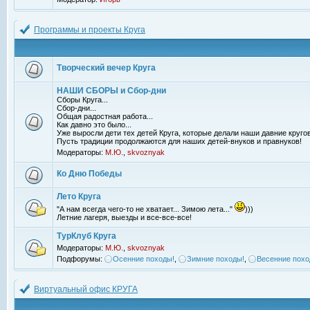
Программы и проекты Круга
Творческий вечер Круга
НАШИ СБОРЫ и Сбор-дни
Сборы Круга...
Сбор-дни...
Общая радостная работа...
Как давно это было...
Уже выросли дети тех детей Круга, которые делали наши давние кругов
Пусть традиции продолжаются для наших детей-внуков и правнуков!
Модераторы:
М.Ю.
,
skvoznyak
Ко Дню Победы
Лето Круга
"А нам всегда чего-то не хватает... Зимою лета..."
)))
Летние лагеря, выезды и все-все-все!
ТурКлуб Круга
Модераторы:
М.Ю.
,
skvoznyak
Подфорумы:
Осенние походы!
,
Зимние походы!
,
Весенние похо
Виртуальный офис КРУГА