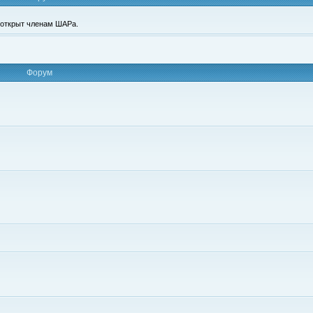
п открыт членам ШАРа.
Форум