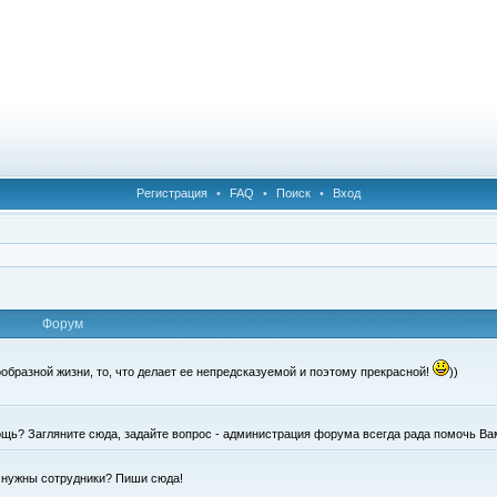
Регистрация
•
FAQ
•
Поиск
•
Вход
Форум
образной жизни, то, что делает ее непредсказуемой и поэтому прекрасной!
))
щь? Загляните сюда, задайте вопрос - администрация форума всегда рада помочь Ва
е нужны сотрудники? Пиши сюда!