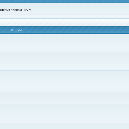
п открыт членам ШАРа.
Форум