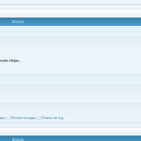
Форум
ские сборы...
ды!
,
Летние походы!
,
Планы на год.
Форум