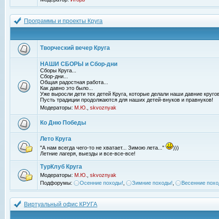
Программы и проекты Круга
Творческий вечер Круга
НАШИ СБОРЫ и Сбор-дни
Сборы Круга...
Сбор-дни...
Общая радостная работа...
Как давно это было...
Уже выросли дети тех детей Круга, которые делали наши давние кругов
Пусть традиции продолжаются для наших детей-внуков и правнуков!
Модераторы:
М.Ю.
,
skvoznyak
Ко Дню Победы
Лето Круга
"А нам всегда чего-то не хватает... Зимою лета..."
)))
Летние лагеря, выезды и все-все-все!
ТурКлуб Круга
Модераторы:
М.Ю.
,
skvoznyak
Подфорумы:
Осенние походы!
,
Зимние походы!
,
Весенние похо
Виртуальный офис КРУГА