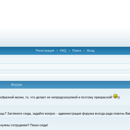
Регистрация
•
FAQ
•
Поиск
•
Вход
Форум
образной жизни, то, что делает ее непредсказуемой и поэтому прекрасной!
))
щь? Загляните сюда, задайте вопрос - администрация форума всегда рада помочь Ва
е нужны сотрудники? Пиши сюда!