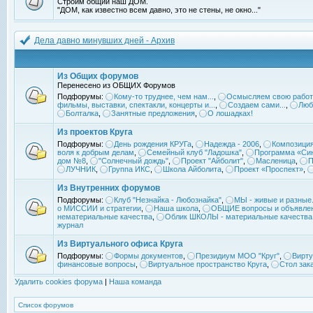
Строим общий наш ДОМ.
"ДОМ, как известно всем давно, это не стены, не окно..."
Дела давно минувших дней - Архив
Из Общих форумов
Перенесено из ОБЩИХ Форумов
Подфорумы:
Кому-то труднее, чем нам...
,
Осмысляем свою работ
фильмы, выставки, спектакли, концерты и...
,
Создаем сами...
,
Люб
Болталка
,
Занятные предложения
,
О лошадках!
Из проектов Круга
Подфорумы:
День рождения КРУГа
,
Надежда - 2006
,
Композиция
воля к добрым делам
,
Семейный клуб "Ладошка"
,
Программа «Син
дом №8
,
"Солнечный дождь"
,
Проект "Айболит"
,
Масленица
,
П
ЛУЧНИК
,
Группа ИКС
,
Школа Айболита
,
Проект «Проспект»
,
Из Внутренних форумов
Подфорумы:
Клуб "Незнайка - Любознайка"
,
МЫ - живые и разные.
о МИССИИ и стратегии
,
Наша школа
,
ОБЩИЕ вопросы и объявле
нематериальные качества
,
Облик ШКОЛЫ - материальные качества
журнал
Из Виртуального офиса Круга
Подфорумы:
Формы документов
,
Президиум МОО "Круг"
,
Вирту
финансовые вопросы
,
Виртуальное пространство Круга
,
Стол зак
Удалить cookies форума
|
Наша команда
Список форумов