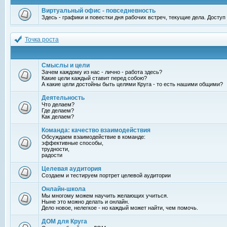
Виртуальный офис - повседневность
Здесь - графики и повестки дня рабочих встреч, текущие дела. Досту
Точка роста
Смыслы и цели
Зачем каждому из нас - лично - работа здесь?
Какие цели каждый ставит перед собою?
А какие цели достойны быть целями Круга - то есть нашими общими?
Деятельность
Что делаем?
Где делаем?
Как делаем?
Команда: качество взаимодействия
Обсуждаем взаимодействие в команде:
эффективные способы,
трудности,
радости
Целевая аудитория
Создаем и тестируем портрет целевой аудитории
Онлайн-школа
Мы многому можем научить желающих учиться.
Ныне это можно делать и онлайн.
Дело новое, нелегкое - но каждый может найти, чем помочь.
ДОМ для Круга