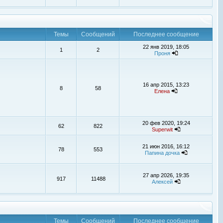
Темы
Сообщений
Последнее сообщение
22 янв 2019, 18:05
1
2
Проня
16 апр 2015, 13:23
8
58
Елена
20 фев 2020, 19:24
62
822
Superwit
21 июн 2016, 16:12
78
553
Папина дочка
27 апр 2026, 19:35
917
11488
Алексей
Темы
Сообщений
Последнее сообщение