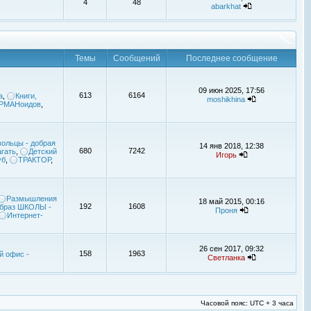
4
48
abarkhat
Темы
Сообщений
Последнее сообщение
09 июн 2025, 17:56
613
6164
а
,
Книги,
moshikhina
УРМАНоидов
,
ольцы - добрая
14 янв 2018, 12:38
680
7242
гать
,
Детский
Игорь
уб
,
ТРАКТОР
,
Размышления
18 май 2015, 00:16
192
1608
браз ШКОЛЫ -
Проня
Интернет-
26 сен 2017, 09:32
158
1963
й офис -
Светланка
Часовой пояс: UTC + 3 часа