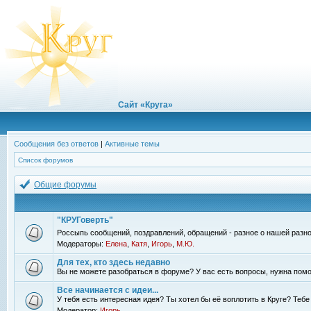
Сайт «Круга»
Сообщения без ответов
|
Активные темы
Список форумов
Общие форумы
"КРУГоверть"
Россыпь сообщений, поздравлений, обращений - разное о нашей разно
Модераторы:
Елена
,
Катя
,
Игорь
,
М.Ю.
Для тех, кто здесь недавно
Вы не можете разобраться в форуме? У вас есть вопросы, нужна помо
Все начинается с идеи...
У тебя есть интересная идея? Ты хотел бы её воплотить в Круге? Теб
Модератор:
Игорь