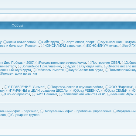
Форум
у
,
Доска объявлений!
,
Сайт Круга
,
Спорт, спорт, спорт!
,
Музыкальная шкатулк
овь и боль моя, Россия...
,
КОНСИЛИУМ взрослых
,
КОНСИЛИУМ юных
,
Клуб Г
 к Дню Победы - 2007
,
Рождественские вечера Круга
,
Построение СЕБЯ
,
Добров
ий ветер»
,
Волшебное Приглашение
,
Чудес связующая нить
,
Вместе весело ша
есенный клуб Круга
,
Работаем вместе
,
Клуб Связистов Круга
,
Политический кл
Комментарии по детям
..
,
У-ПРАВЛЕНИЕ! Учимся!
,
Педагогическая и научная работа
,
ООО "Варежка"
,
ния
,
ПРИЧИНЫ и ЦЕЛИ создания ШКОЛЫ
,
Образ РЕБЕНКА
,
Образ СЕМЬИ
,
О
,
Бизнес-проекты
,
SWOT анализ
,
Олимпийский комитет ЛОИ
,
Большие Игры
,
альный офис - персонал
,
Виртуальный офис - проблемы управления
,
Виртуальны
азов
,
Сценарная группа