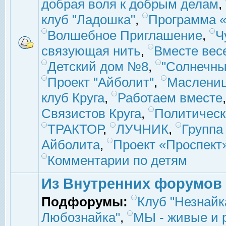
добрая воля к добрым делам
,
клуб "Ладошка"
,
Программа «
Волшебное Приглашение
,
Ч
связующая нить
,
Вместе вес
Детский дом №8
,
"Солнечны
Проект "Айболит"
,
Маслени
клуб Круга
,
Работаем вместе
Связистов Круга
,
Политическ
ТРАКТОР
,
ЛУЧНИК
,
Группа
Айболита
,
Проект «Проспект
Комментарии по детям
Из Внутренних форумов
Подфорумы:
Клуб "Незнайк
Любознайка"
,
МЫ - живые и р