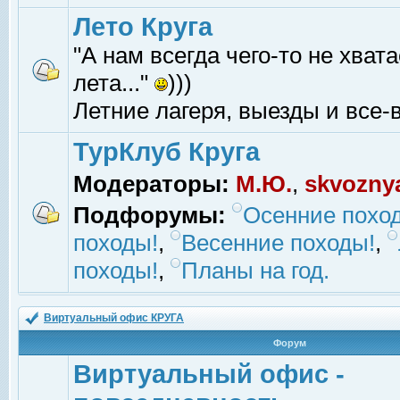
Лето Круга
"А нам всегда чего-то не хвата
лета..."
)))
Летние лагеря, выезды и все-в
ТурКлуб Круга
Модераторы:
М.Ю.
,
skvozny
Подфорумы:
Осенние похо
походы!
,
Весенние походы!
,
походы!
,
Планы на год.
Виртуальный офис КРУГА
Форум
Виртуальный офис -