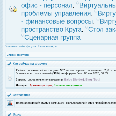
офис - персонал
,
Виртуальны
проблемы управления
,
Вирт
- финансовые вопросы
,
Вирт
пространство Круга
,
Стол зак
Сценарная группа
Удалить cookies форума
|
Наша команда
Список форумов
Кто сейчас на форуме
Сейчас посетителей на форуме:
987
, из них зарегистрированных: 2, 0 скр
Больше всего посетителей (
3614
) на форуме было 03 авг 2026, 06:33
Зарегистрированные пользователи:
Baidu [Spider]
,
Bing [Bot]
Легенда ::
Администраторы
,
Главные модераторы
Статистика
Всего сообщений:
36290
| Тем:
3154
| Пользователей:
599
| Новый пользов
Вход