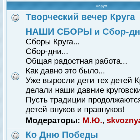
Форум
Творческий вечер Круга
НАШИ СБОРЫ и Сбор-д
Сборы Круга...
Сбор-дни...
Общая радостная работа...
Как давно это было...
Уже выросли дети тех детей К
делали наши давние круговски
Пусть традиции продолжаютс
детей-внуков и правнуков!
Модераторы:
М.Ю.
,
skvozny
Ко Дню Победы