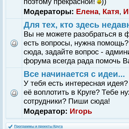
поэтому прекрасной!
))
Модераторы:
Елена
,
Катя
,
И
Для тех, кто здесь недав
Вы не можете разобраться в 
есть вопросы, нужна помощь?
сюда, задайте вопрос - адми
форума всегда рада помочь В
Все начинается с идеи...
У тебя есть интересная идея?
её воплотить в Круге? Тебе н
сотрудники? Пиши сюда!
Модератор:
Игорь
Программы и проекты Круга