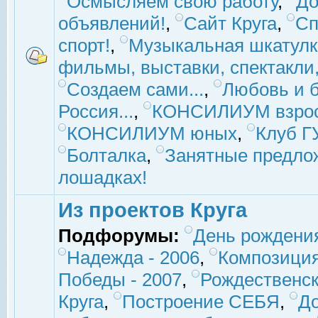
Осмысляем свою работу
,
До
объявлений!
,
Сайт Круга
,
Сп
спорт!
,
Музыкальная шкатулк
фильмы, выставки, спектакли, 
Создаем сами...
,
Любовь и б
Россия...
,
КОНСИЛИУМ взро
КОНСИЛИУМ юных
,
Клуб 
Болталка
,
Занятные предло
лошадках!
Из проектов Круга
Подфорумы:
День рождени
Надежда - 2006
,
Композиция
Победы - 2007
,
Рождественск
Круга
,
Построение СЕБЯ
,
До