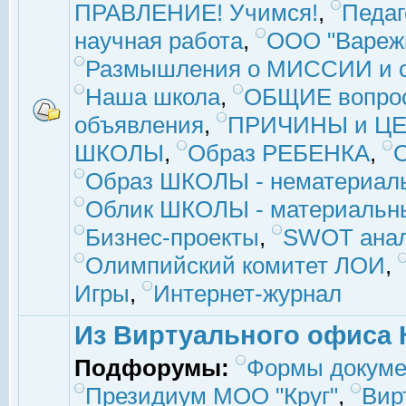
ПРАВЛЕНИЕ! Учимся!
,
Педаг
научная работа
,
ООО "Вареж
Размышления о МИССИИ и с
Наша школа
,
ОБЩИЕ вопро
объявления
,
ПРИЧИНЫ и ЦЕ
ШКОЛЫ
,
Образ РЕБЕНКА
,
Образ ШКОЛЫ - нематериаль
Облик ШКОЛЫ - материальны
Бизнес-проекты
,
SWOT ана
Олимпийский комитет ЛОИ
,
Игры
,
Интернет-журнал
Из Виртуального офиса 
Подфорумы:
Формы докуме
Президиум МОО "Круг"
,
Вир