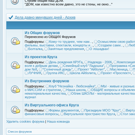
Строим общий наш ДОМ.
"ДОМ, как известно всем давно, это не стены, не окно..."
Дела давно минувших дней - Архив
Из Общих форумов
Перенесено из ОБЩИХ Форумов
Подфорумы:
Кому-то труднее, чем нам...
,
Осмысляем свою работ
фильмы, выставки, спектакли, концерты и...
,
Создаем сами...
,
Люб
Болталка
,
Занятные предложения
,
О лошадках!
Из проектов Круга
Подфорумы:
День рождения КРУГа
,
Надежда - 2006
,
Композиция
воля к добрым делам
,
Семейный клуб "Ладошка"
,
Программа «Син
дом №8
,
"Солнечный дождь"
,
Проект "Айболит"
,
Масленица
,
П
ЛУЧНИК
,
Группа ИКС
,
Школа Айболита
,
Проект «Проспект»
,
Из Внутренних форумов
Подфорумы:
Клуб "Незнайка - Любознайка"
,
МЫ - живые и разные.
о МИССИИ и стратегии
,
Наша школа
,
ОБЩИЕ вопросы и объявле
нематериальные качества
,
Облик ШКОЛЫ - материальные качества
журнал
Из Виртуального офиса Круга
Подфорумы:
Формы документов
,
Президиум МОО "Круг"
,
Вирту
финансовые вопросы
,
Виртуальное пространство Круга
,
Стол зак
Удалить cookies форума
|
Наша команда
Список форумов