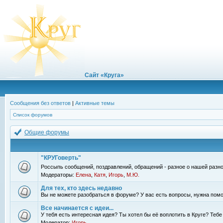
Сайт «Круга»
Сообщения без ответов
|
Активные темы
Список форумов
Общие форумы
"КРУГоверть"
Россыпь сообщений, поздравлений, обращений - разное о нашей разно
Модераторы:
Елена
,
Катя
,
Игорь
,
М.Ю.
Для тех, кто здесь недавно
Вы не можете разобраться в форуме? У вас есть вопросы, нужна помо
Все начинается с идеи...
У тебя есть интересная идея? Ты хотел бы её воплотить в Круге? Теб
Модератор:
Игорь