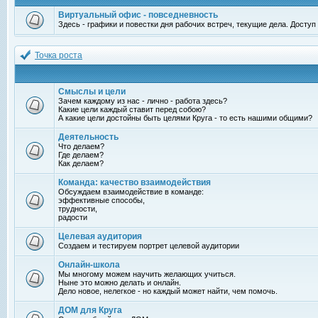
Виртуальный офис - повседневность
Здесь - графики и повестки дня рабочих встреч, текущие дела. Досту
Точка роста
Смыслы и цели
Зачем каждому из нас - лично - работа здесь?
Какие цели каждый ставит перед собою?
А какие цели достойны быть целями Круга - то есть нашими общими?
Деятельность
Что делаем?
Где делаем?
Как делаем?
Команда: качество взаимодействия
Обсуждаем взаимодействие в команде:
эффективные способы,
трудности,
радости
Целевая аудитория
Создаем и тестируем портрет целевой аудитории
Онлайн-школа
Мы многому можем научить желающих учиться.
Ныне это можно делать и онлайн.
Дело новое, нелегкое - но каждый может найти, чем помочь.
ДОМ для Круга