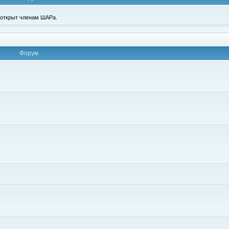
п открыт членам ШАРа.
Форум