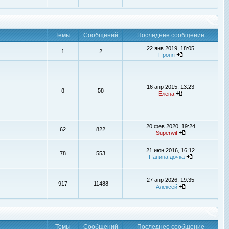
Темы
Сообщений
Последнее сообщение
22 янв 2019, 18:05
1
2
Проня
16 апр 2015, 13:23
8
58
Елена
20 фев 2020, 19:24
62
822
Superwit
21 июн 2016, 16:12
78
553
Папина дочка
27 апр 2026, 19:35
917
11488
Алексей
Темы
Сообщений
Последнее сообщение