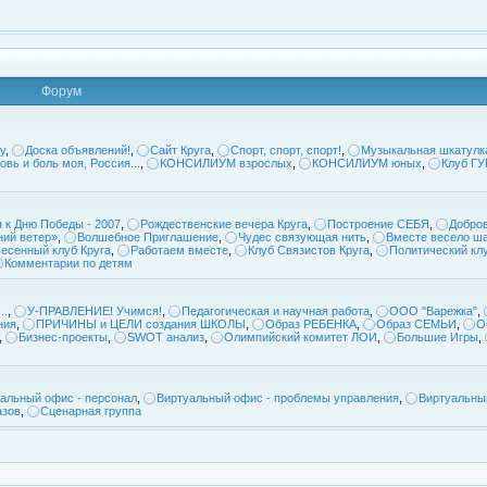
Форум
у
,
Доска объявлений!
,
Сайт Круга
,
Спорт, спорт, спорт!
,
Музыкальная шкатулк
овь и боль моя, Россия...
,
КОНСИЛИУМ взрослых
,
КОНСИЛИУМ юных
,
Клуб Г
 к Дню Победы - 2007
,
Рождественские вечера Круга
,
Построение СЕБЯ
,
Добров
ий ветер»
,
Волшебное Приглашение
,
Чудес связующая нить
,
Вместе весело ша
есенный клуб Круга
,
Работаем вместе
,
Клуб Связистов Круга
,
Политический кл
Комментарии по детям
..
,
У-ПРАВЛЕНИЕ! Учимся!
,
Педагогическая и научная работа
,
ООО "Варежка"
,
ния
,
ПРИЧИНЫ и ЦЕЛИ создания ШКОЛЫ
,
Образ РЕБЕНКА
,
Образ СЕМЬИ
,
О
,
Бизнес-проекты
,
SWOT анализ
,
Олимпийский комитет ЛОИ
,
Большие Игры
,
альный офис - персонал
,
Виртуальный офис - проблемы управления
,
Виртуальны
азов
,
Сценарная группа