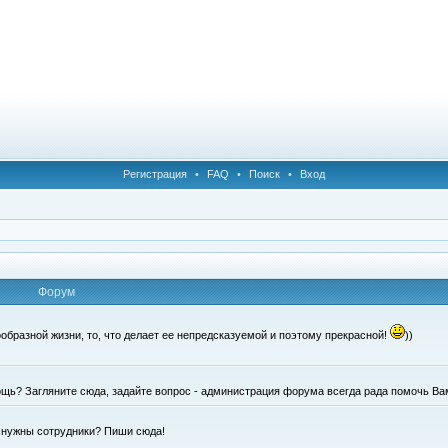
Регистрация
•
FAQ
•
Поиск
•
Вход
Форум
образной жизни, то, что делает ее непредсказуемой и поэтому прекрасной!
))
щь? Загляните сюда, задайте вопрос - администрация форума всегда рада помочь Ва
е нужны сотрудники? Пиши сюда!