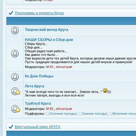
Программы и проекты Круга
Творческий вечер Круга
НАШИ СБОРЫ и Сбор-дни
Сборы Круга...
Сбор-дни...
Общая радостная работа...
Как давно это было...
Уже выросли дети тех детей Круга, которые делали наши давние кругов
Пусть традиции продолжаются для наших детей-внуков и правнуков!
Модераторы:
М.Ю.
,
skvoznyak
Ко Дню Победы
Лето Круга
"А нам всегда чего-то не хватает... Зимою лета..."
)))
Летние лагеря, выезды и все-все-все!
ТурКлуб Круга
Модераторы:
М.Ю.
,
skvoznyak
Подфорумы:
Осенние походы!
,
Зимние походы!
,
Весенние похо
Виртуальный офис КРУГА