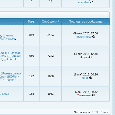
4
48
abarkhat
Темы
Сообщений
Последнее сообщение
09 июн 2025, 17:56
613
6164
а
,
Книги,
moshikhina
УРМАНоидов
,
ольцы - добрая
14 янв 2018, 12:38
680
7242
гать
,
Детский
Игорь
уб
,
ТРАКТОР
,
Размышления
18 май 2015, 00:16
192
1608
браз ШКОЛЫ -
Проня
Интернет-
26 сен 2017, 09:32
158
1963
й офис -
Светланка
Часовой пояс: UTC + 3 часа