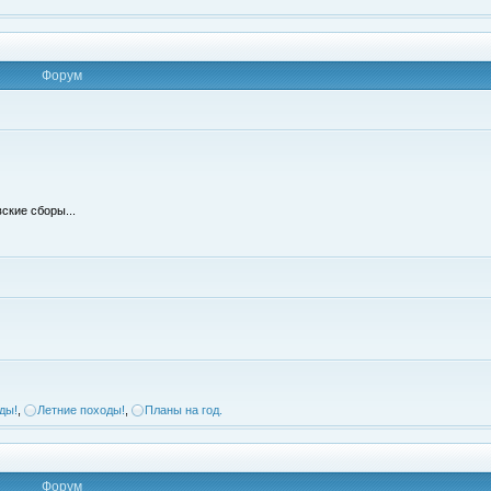
Форум
ские сборы...
ды!
,
Летние походы!
,
Планы на год.
Форум