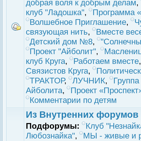
добрая воля к добрым делам
,
клуб "Ладошка"
,
Программа «
Волшебное Приглашение
,
Ч
связующая нить
,
Вместе вес
Детский дом №8
,
"Солнечны
Проект "Айболит"
,
Маслени
клуб Круга
,
Работаем вместе
Связистов Круга
,
Политическ
ТРАКТОР
,
ЛУЧНИК
,
Группа
Айболита
,
Проект «Проспект
Комментарии по детям
Из Внутренних форумов
Подфорумы:
Клуб "Незнайк
Любознайка"
,
МЫ - живые и р