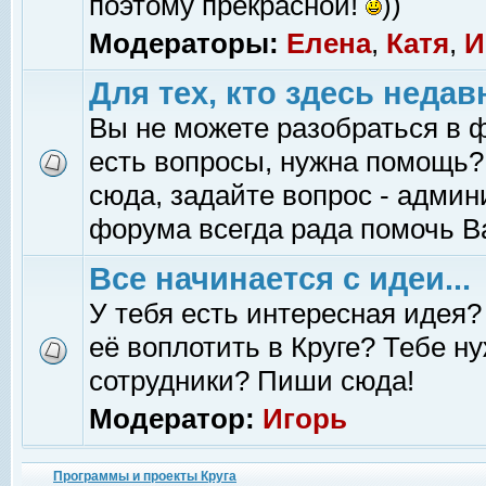
поэтому прекрасной!
))
Модераторы:
Елена
,
Катя
,
И
Для тех, кто здесь недав
Вы не можете разобраться в 
есть вопросы, нужна помощь?
сюда, задайте вопрос - адми
форума всегда рада помочь В
Все начинается с идеи...
У тебя есть интересная идея?
её воплотить в Круге? Тебе н
сотрудники? Пиши сюда!
Модератор:
Игорь
Программы и проекты Круга