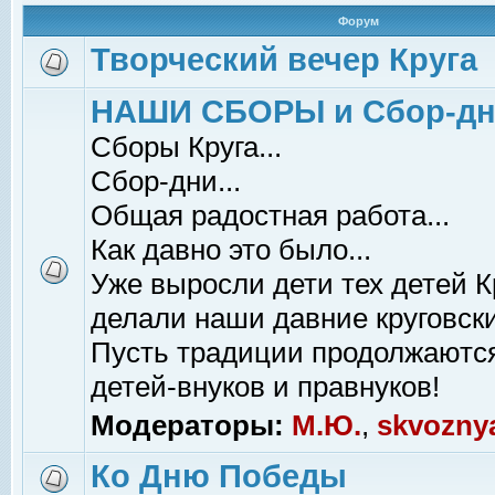
Форум
Творческий вечер Круга
НАШИ СБОРЫ и Сбор-д
Сборы Круга...
Сбор-дни...
Общая радостная работа...
Как давно это было...
Уже выросли дети тех детей К
делали наши давние круговски
Пусть традиции продолжаютс
детей-внуков и правнуков!
Модераторы:
М.Ю.
,
skvozny
Ко Дню Победы