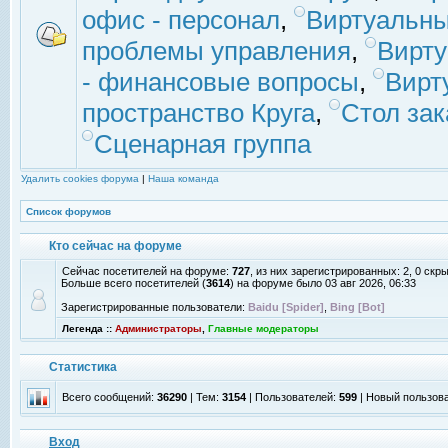
офис - персонал
,
Виртуальны
проблемы управления
,
Вирт
- финансовые вопросы
,
Вирт
пространство Круга
,
Стол зак
Сценарная группа
Удалить cookies форума
|
Наша команда
Список форумов
Кто сейчас на форуме
Сейчас посетителей на форуме:
727
, из них зарегистрированных: 2, 0 скр
Больше всего посетителей (
3614
) на форуме было 03 авг 2026, 06:33
Зарегистрированные пользователи:
Baidu [Spider]
,
Bing [Bot]
Легенда ::
Администраторы
,
Главные модераторы
Статистика
Всего сообщений:
36290
| Тем:
3154
| Пользователей:
599
| Новый пользов
Вход