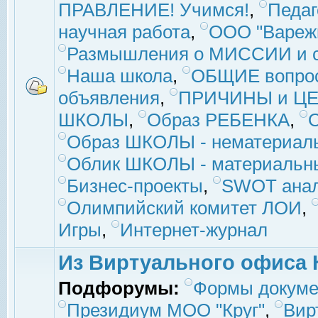
ПРАВЛЕНИЕ! Учимся!
,
Педаг
научная работа
,
ООО "Вареж
Размышления о МИССИИ и с
Наша школа
,
ОБЩИЕ вопро
объявления
,
ПРИЧИНЫ и ЦЕ
ШКОЛЫ
,
Образ РЕБЕНКА
,
Образ ШКОЛЫ - нематериаль
Облик ШКОЛЫ - материальны
Бизнес-проекты
,
SWOT ана
Олимпийский комитет ЛОИ
,
Игры
,
Интернет-журнал
Из Виртуального офиса 
Подфорумы:
Формы докуме
Президиум МОО "Круг"
,
Вир