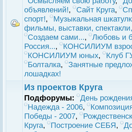
Осмысляем свою работу
,
До
объявлений!
,
Сайт Круга
,
Сп
спорт!
,
Музыкальная шкатулк
фильмы, выставки, спектакли, 
Создаем сами...
,
Любовь и б
Россия...
,
КОНСИЛИУМ взро
КОНСИЛИУМ юных
,
Клуб 
Болталка
,
Занятные предло
лошадках!
Из проектов Круга
Подфорумы:
День рождени
Надежда - 2006
,
Композиция
Победы - 2007
,
Рождественск
Круга
,
Построение СЕБЯ
,
До