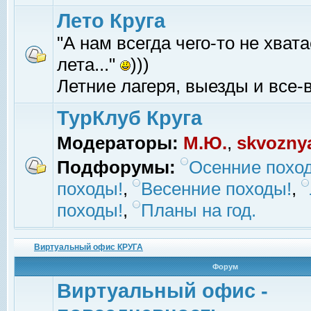
Лето Круга
"А нам всегда чего-то не хвата
лета..."
)))
Летние лагеря, выезды и все-в
ТурКлуб Круга
Модераторы:
М.Ю.
,
skvozny
Подфорумы:
Осенние похо
походы!
,
Весенние походы!
,
походы!
,
Планы на год.
Виртуальный офис КРУГА
Форум
Виртуальный офис -