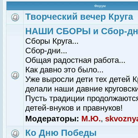
Форум
Творческий вечер Круга
НАШИ СБОРЫ и Сбор-д
Сборы Круга...
Сбор-дни...
Общая радостная работа...
Как давно это было...
Уже выросли дети тех детей К
делали наши давние круговски
Пусть традиции продолжаютс
детей-внуков и правнуков!
Модераторы:
М.Ю.
,
skvozny
Ко Дню Победы