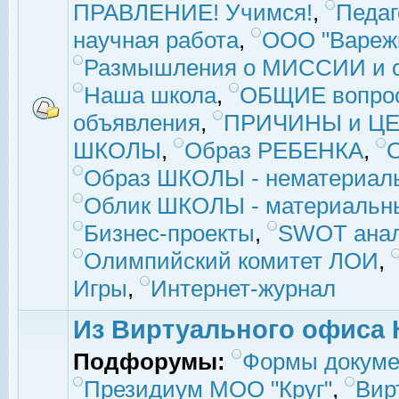
ПРАВЛЕНИЕ! Учимся!
,
Педаг
научная работа
,
ООО "Вареж
Размышления о МИССИИ и с
Наша школа
,
ОБЩИЕ вопро
объявления
,
ПРИЧИНЫ и ЦЕ
ШКОЛЫ
,
Образ РЕБЕНКА
,
Образ ШКОЛЫ - нематериаль
Облик ШКОЛЫ - материальны
Бизнес-проекты
,
SWOT ана
Олимпийский комитет ЛОИ
,
Игры
,
Интернет-журнал
Из Виртуального офиса 
Подфорумы:
Формы докуме
Президиум МОО "Круг"
,
Вир