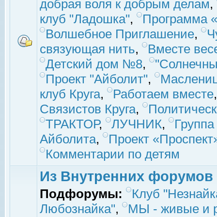
добрая воля к добрым делам
,
клуб "Ладошка"
,
Программа «
Волшебное Приглашение
,
Ч
связующая нить
,
Вместе вес
Детский дом №8
,
"Солнечны
Проект "Айболит"
,
Маслени
клуб Круга
,
Работаем вместе
Связистов Круга
,
Политическ
ТРАКТОР
,
ЛУЧНИК
,
Группа
Айболита
,
Проект «Проспект
Комментарии по детям
Из Внутренних форумов
Подфорумы:
Клуб "Незнайк
Любознайка"
,
МЫ - живые и р