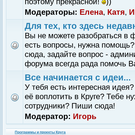
поэтому прекрасной!
))
Модераторы:
Елена
,
Катя
,
И
Для тех, кто здесь недав
Вы не можете разобраться в 
есть вопросы, нужна помощь?
сюда, задайте вопрос - адми
форума всегда рада помочь В
Все начинается с идеи...
У тебя есть интересная идея?
её воплотить в Круге? Тебе н
сотрудники? Пиши сюда!
Модератор:
Игорь
Программы и проекты Круга