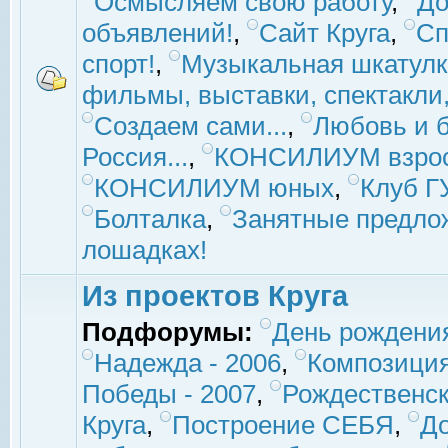
Осмысляем свою работу
,
До
объявлений!
,
Сайт Круга
,
Сп
спорт!
,
Музыкальная шкатулк
фильмы, выставки, спектакли, 
Создаем сами...
,
Любовь и б
Россия...
,
КОНСИЛИУМ взро
КОНСИЛИУМ юных
,
Клуб 
Болталка
,
Занятные предло
лошадках!
Из проектов Круга
Подфорумы:
День рождени
Надежда - 2006
,
Композиция
Победы - 2007
,
Рождественск
Круга
,
Построение СЕБЯ
,
До