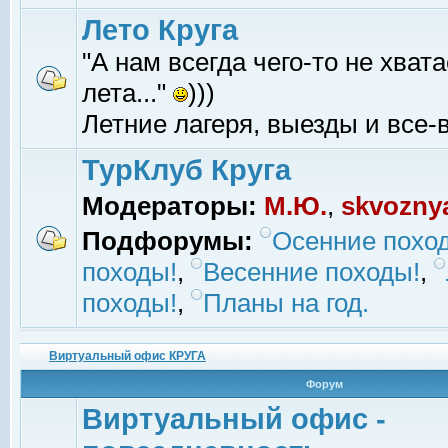
Лето Круга
"А нам всегда чего-то не хвата
лета..."
)))
Летние лагеря, выезды и все-в
ТурКлуб Круга
Модераторы:
М.Ю.
,
skvozny
Подфорумы:
Осенние похо
походы!
,
Весенние походы!
,
походы!
,
Планы на год.
Виртуальный офис КРУГА
Форум
Виртуальный офис -