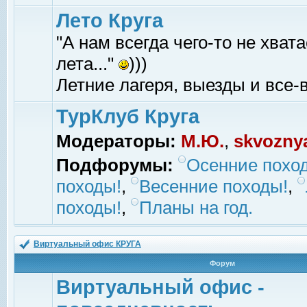
Лето Круга
"А нам всегда чего-то не хвата
лета..."
)))
Летние лагеря, выезды и все-в
ТурКлуб Круга
Модераторы:
М.Ю.
,
skvozny
Подфорумы:
Осенние похо
походы!
,
Весенние походы!
,
походы!
,
Планы на год.
Виртуальный офис КРУГА
Форум
Виртуальный офис -