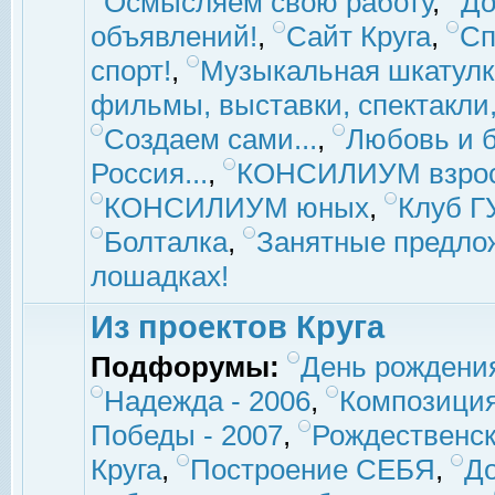
Осмысляем свою работу
,
До
объявлений!
,
Сайт Круга
,
Сп
спорт!
,
Музыкальная шкатулк
фильмы, выставки, спектакли, 
Создаем сами...
,
Любовь и б
Россия...
,
КОНСИЛИУМ взро
КОНСИЛИУМ юных
,
Клуб 
Болталка
,
Занятные предло
лошадках!
Из проектов Круга
Подфорумы:
День рождени
Надежда - 2006
,
Композиция
Победы - 2007
,
Рождественск
Круга
,
Построение СЕБЯ
,
До