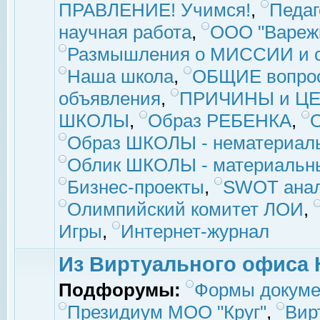
ПРАВЛЕНИЕ! Учимся!
,
Педаг
научная работа
,
ООО "Вареж
Размышления о МИССИИ и с
Наша школа
,
ОБЩИЕ вопро
объявления
,
ПРИЧИНЫ и ЦЕ
ШКОЛЫ
,
Образ РЕБЕНКА
,
Образ ШКОЛЫ - нематериаль
Облик ШКОЛЫ - материальны
Бизнес-проекты
,
SWOT ана
Олимпийский комитет ЛОИ
,
Игры
,
Интернет-журнал
Из Виртуального офиса 
Подфорумы:
Формы докуме
Президиум МОО "Круг"
,
Вир