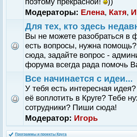
поэтому прекрасной!
))
Модераторы:
Елена
,
Катя
,
И
Для тех, кто здесь недав
Вы не можете разобраться в 
есть вопросы, нужна помощь?
сюда, задайте вопрос - адми
форума всегда рада помочь В
Все начинается с идеи...
У тебя есть интересная идея?
её воплотить в Круге? Тебе н
сотрудники? Пиши сюда!
Модератор:
Игорь
Программы и проекты Круга