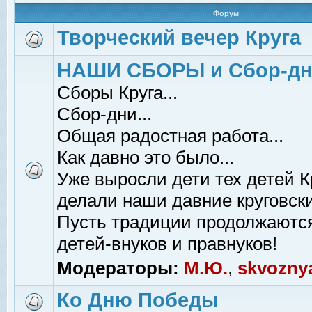
Форум
Творческий вечер Круга
НАШИ СБОРЫ и Сбор-д
Сборы Круга...
Сбор-дни...
Общая радостная работа...
Как давно это было...
Уже выросли дети тех детей К
делали наши давние круговски
Пусть традиции продолжаютс
детей-внуков и правнуков!
Модераторы:
М.Ю.
,
skvozny
Ко Дню Победы