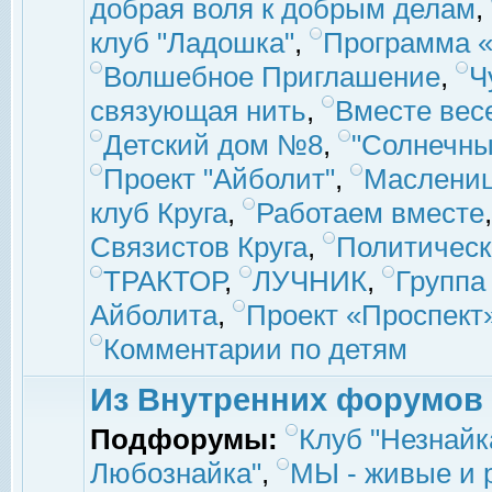
добрая воля к добрым делам
,
клуб "Ладошка"
,
Программа «
Волшебное Приглашение
,
Ч
связующая нить
,
Вместе вес
Детский дом №8
,
"Солнечны
Проект "Айболит"
,
Маслени
клуб Круга
,
Работаем вместе
Связистов Круга
,
Политическ
ТРАКТОР
,
ЛУЧНИК
,
Группа
Айболита
,
Проект «Проспект
Комментарии по детям
Из Внутренних форумов
Подфорумы:
Клуб "Незнайк
Любознайка"
,
МЫ - живые и р