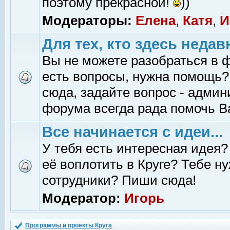
поэтому прекрасной!
))
Модераторы:
Елена
,
Катя
,
И
Для тех, кто здесь недав
Вы не можете разобраться в 
есть вопросы, нужна помощь?
сюда, задайте вопрос - адми
форума всегда рада помочь В
Все начинается с идеи...
У тебя есть интересная идея?
её воплотить в Круге? Тебе н
сотрудники? Пиши сюда!
Модератор:
Игорь
Программы и проекты Круга