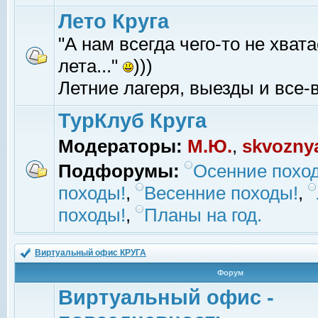
Лето Круга
"А нам всегда чего-то не хвата
лета..."
)))
Летние лагеря, выезды и все-в
ТурКлуб Круга
Модераторы:
М.Ю.
,
skvozny
Подфорумы:
Осенние похо
походы!
,
Весенние походы!
,
походы!
,
Планы на год.
Виртуальный офис КРУГА
Форум
Виртуальный офис -