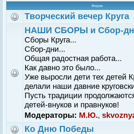
Форум
Творческий вечер Круга
НАШИ СБОРЫ и Сбор-д
Сборы Круга...
Сбор-дни...
Общая радостная работа...
Как давно это было...
Уже выросли дети тех детей К
делали наши давние круговски
Пусть традиции продолжаютс
детей-внуков и правнуков!
Модераторы:
М.Ю.
,
skvozny
Ко Дню Победы