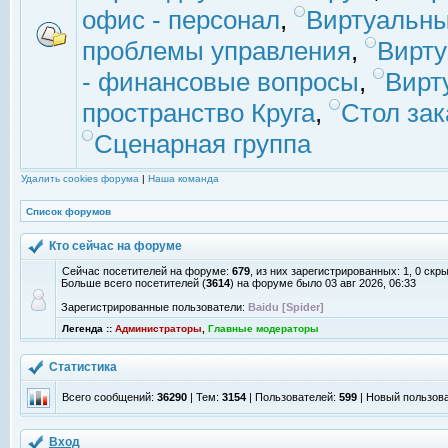
офис - персонал
,
Виртуальны
проблемы управления
,
Вирт
- финансовые вопросы
,
Вирт
пространство Круга
,
Стол зак
Сценарная группа
Удалить cookies форума
|
Наша команда
Список форумов
Кто сейчас на форуме
Сейчас посетителей на форуме:
679
, из них зарегистрированных: 1, 0 скр
Больше всего посетителей (
3614
) на форуме было 03 авг 2026, 06:33
Зарегистрированные пользователи:
Baidu [Spider]
Легенда ::
Администраторы
,
Главные модераторы
Статистика
Всего сообщений:
36290
| Тем:
3154
| Пользователей:
599
| Новый пользов
Вход