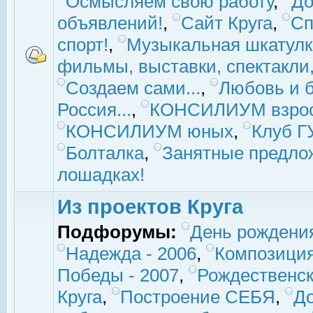
Осмысляем свою работу
,
До
объявлений!
,
Сайт Круга
,
Сп
спорт!
,
Музыкальная шкатулк
фильмы, выставки, спектакли, 
Создаем сами...
,
Любовь и б
Россия...
,
КОНСИЛИУМ взро
КОНСИЛИУМ юных
,
Клуб 
Болталка
,
Занятные предло
лошадках!
Из проектов Круга
Подфорумы:
День рождени
Надежда - 2006
,
Композиция
Победы - 2007
,
Рождественск
Круга
,
Построение СЕБЯ
,
До