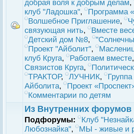
добрая воля к добрым делам
,
клуб "Ладошка"
,
Программа «
Волшебное Приглашение
,
Ч
связующая нить
,
Вместе вес
Детский дом №8
,
"Солнечны
Проект "Айболит"
,
Маслени
клуб Круга
,
Работаем вместе
Связистов Круга
,
Политическ
ТРАКТОР
,
ЛУЧНИК
,
Группа
Айболита
,
Проект «Проспект
Комментарии по детям
Из Внутренних форумов
Подфорумы:
Клуб "Незнайк
Любознайка"
,
МЫ - живые и р