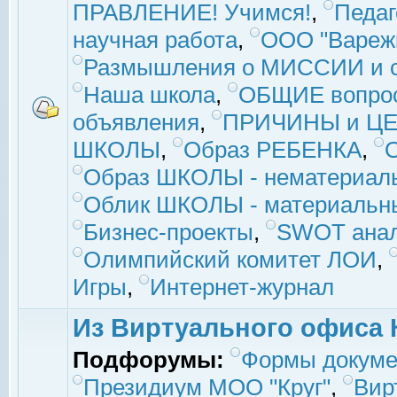
ПРАВЛЕНИЕ! Учимся!
,
Педаг
научная работа
,
ООО "Вареж
Размышления о МИССИИ и с
Наша школа
,
ОБЩИЕ вопро
объявления
,
ПРИЧИНЫ и ЦЕ
ШКОЛЫ
,
Образ РЕБЕНКА
,
Образ ШКОЛЫ - нематериаль
Облик ШКОЛЫ - материальны
Бизнес-проекты
,
SWOT ана
Олимпийский комитет ЛОИ
,
Игры
,
Интернет-журнал
Из Виртуального офиса 
Подфорумы:
Формы докуме
Президиум МОО "Круг"
,
Вир