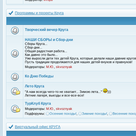
Программы и проекты Круга
Творческий вечер Круга
НАШИ СБОРЫ и Сбор-дни
Сборы Круга...
Сбор-дни...
Общая радостная работа...
Как давно это было...
Уже выросли дети тех детей Круга, которые делали наши давние кругов
Пусть традиции продолжаются для наших детей-внуков и правнуков!
Модераторы:
М.Ю.
,
skvoznyak
Ко Дню Победы
Лето Круга
"А нам всегда чего-то не хватает... Зимою лета..."
)))
Летние лагеря, выезды и все-все-все!
ТурКлуб Круга
Модераторы:
М.Ю.
,
skvoznyak
Подфорумы:
Осенние походы!
,
Зимние походы!
,
Весенние похо
Виртуальный офис КРУГА