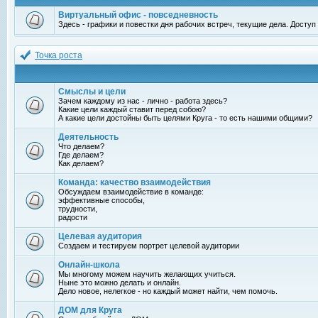
Виртуальный офис - повседневность
Здесь - графики и повестки дня рабочих встреч, текущие дела. Досту
Точка роста
Смыслы и цели
Зачем каждому из нас - лично - работа здесь?
Какие цели каждый ставит перед собою?
А какие цели достойны быть целями Круга - то есть нашими общими?
Деятельность
Что делаем?
Где делаем?
Как делаем?
Команда: качество взаимодействия
Обсуждаем взаимодействие в команде:
эффективные способы,
трудности,
радости
Целевая аудитория
Создаем и тестируем портрет целевой аудитории
Онлайн-школа
Мы многому можем научить желающих учиться.
Ныне это можно делать и онлайн.
Дело новое, нелегкое - но каждый может найти, чем помочь.
ДОМ для Круга