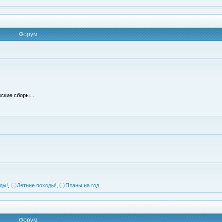
Форум
ские сборы...
ды!
,
Летние походы!
,
Планы на год.
Форум