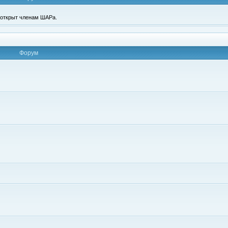
п открыт членам ШАРа.
Форум