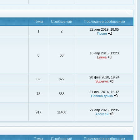
Темы
Сообщений
Последнее сообщение
22 янв 2019, 18:05
1
2
Проня
16 апр 2015, 13:23
8
58
Елена
20 фев 2020, 19:24
62
822
Superwit
21 июн 2016, 16:12
78
553
Папина дочка
27 апр 2026, 19:35
917
11488
Алексей
Темы
Сообщений
Последнее сообщение