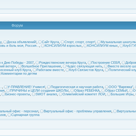
Форум
у
,
Доска объявлений!
,
Сайт Круга
,
Спорт, спорт, спорт!
,
Музыкальная шкатулк
овь и боль моя, Россия...
,
КОНСИЛИУМ взрослых
,
КОНСИЛИУМ юных
,
Клуб Г
 к Дню Победы - 2007
,
Рождественские вечера Круга
,
Построение СЕБЯ
,
Добров
ий ветер»
,
Волшебное Приглашение
,
Чудес связующая нить
,
Вместе весело ша
есенный клуб Круга
,
Работаем вместе
,
Клуб Связистов Круга
,
Политический кл
Комментарии по детям
..
,
У-ПРАВЛЕНИЕ! Учимся!
,
Педагогическая и научная работа
,
ООО "Варежка"
,
ния
,
ПРИЧИНЫ и ЦЕЛИ создания ШКОЛЫ
,
Образ РЕБЕНКА
,
Образ СЕМЬИ
,
О
,
Бизнес-проекты
,
SWOT анализ
,
Олимпийский комитет ЛОИ
,
Большие Игры
,
альный офис - персонал
,
Виртуальный офис - проблемы управления
,
Виртуальны
азов
,
Сценарная группа