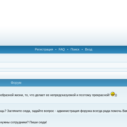
Регистрация
•
FAQ
•
Поиск
•
Вход
Форум
образной жизни, то, что делает ее непредсказуемой и поэтому прекрасной!
))
щь? Загляните сюда, задайте вопрос - администрация форума всегда рада помочь Ва
е нужны сотрудники? Пиши сюда!