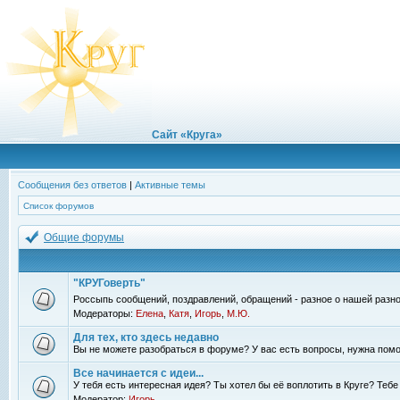
Сайт «Круга»
Сообщения без ответов
|
Активные темы
Список форумов
Общие форумы
"КРУГоверть"
Россыпь сообщений, поздравлений, обращений - разное о нашей разно
Модераторы:
Елена
,
Катя
,
Игорь
,
М.Ю.
Для тех, кто здесь недавно
Вы не можете разобраться в форуме? У вас есть вопросы, нужна помо
Все начинается с идеи...
У тебя есть интересная идея? Ты хотел бы её воплотить в Круге? Теб
Модератор:
Игорь