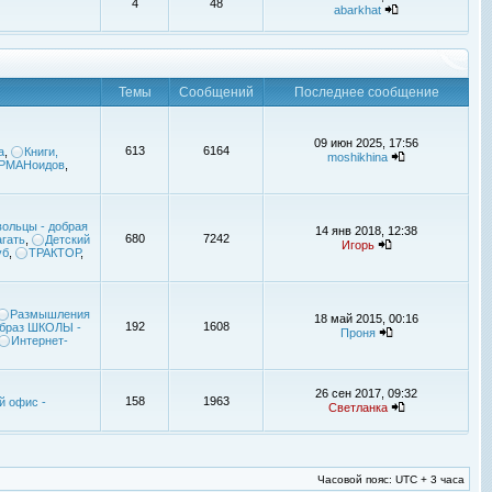
4
48
abarkhat
Темы
Сообщений
Последнее сообщение
09 июн 2025, 17:56
613
6164
а
,
Книги,
moshikhina
УРМАНоидов
,
ольцы - добрая
14 янв 2018, 12:38
680
7242
гать
,
Детский
Игорь
уб
,
ТРАКТОР
,
Размышления
18 май 2015, 00:16
192
1608
браз ШКОЛЫ -
Проня
Интернет-
26 сен 2017, 09:32
158
1963
й офис -
Светланка
Часовой пояс: UTC + 3 часа