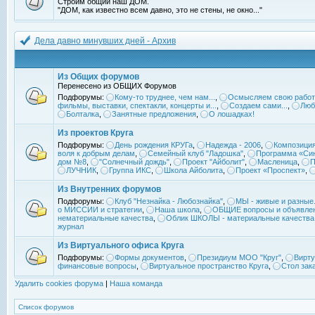
Строим общий наш ДОМ.
"ДОМ, как известно всем давно, это не стены, не окно..."
Дела давно минувших дней - Архив
Из Общих форумов
Перенесено из ОБЩИХ Форумов
Подфорумы:
Кому-то труднее, чем нам...
,
Осмысляем свою работ
фильмы, выставки, спектакли, концерты и...
,
Создаем сами...
,
Люб
Болталка
,
Занятные предложения
,
О лошадках!
Из проектов Круга
Подфорумы:
День рождения КРУГа
,
Надежда - 2006
,
Композиция
воля к добрым делам
,
Семейный клуб "Ладошка"
,
Программа «Син
дом №8
,
"Солнечный дождь"
,
Проект "Айболит"
,
Масленица
,
П
ЛУЧНИК
,
Группа ИКС
,
Школа Айболита
,
Проект «Проспект»
,
Из Внутренних форумов
Подфорумы:
Клуб "Незнайка - Любознайка"
,
МЫ - живые и разные.
о МИССИИ и стратегии
,
Наша школа
,
ОБЩИЕ вопросы и объявле
нематериальные качества
,
Облик ШКОЛЫ - материальные качества
журнал
Из Виртуального офиса Круга
Подфорумы:
Формы документов
,
Президиум МОО "Круг"
,
Вирту
финансовые вопросы
,
Виртуальное пространство Круга
,
Стол зак
Удалить cookies форума
|
Наша команда
Список форумов