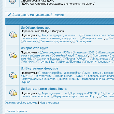
Строим общий наш ДОМ.
"ДОМ, как известно всем давно, это не стены, не окно..."
Дела давно минувших дней - Архив
Из Общих форумов
Перенесено из ОБЩИХ Форумов
Подфорумы:
Кому-то труднее, чем нам...
,
Осмысляем свою работ
фильмы, выставки, спектакли, концерты и...
,
Создаем сами...
,
Люб
Болталка
,
Занятные предложения
,
О лошадках!
Из проектов Круга
Подфорумы:
День рождения КРУГа
,
Надежда - 2006
,
Композиция
воля к добрым делам
,
Семейный клуб "Ладошка"
,
Программа «Син
дом №8
,
"Солнечный дождь"
,
Проект "Айболит"
,
Масленица
,
П
ЛУЧНИК
,
Группа ИКС
,
Школа Айболита
,
Проект «Проспект»
,
Из Внутренних форумов
Подфорумы:
Клуб "Незнайка - Любознайка"
,
МЫ - живые и разные.
о МИССИИ и стратегии
,
Наша школа
,
ОБЩИЕ вопросы и объявле
нематериальные качества
,
Облик ШКОЛЫ - материальные качества
журнал
Из Виртуального офиса Круга
Подфорумы:
Формы документов
,
Президиум МОО "Круг"
,
Вирту
финансовые вопросы
,
Виртуальное пространство Круга
,
Стол зак
Удалить cookies форума
|
Наша команда
Список форумов