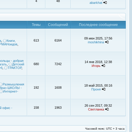
4
48
abarkhat
Темы
Сообщений
Последнее сообщение
09 июн 2025, 17:56
613
6164
а
,
Книги,
moshikhina
УРМАНоидов
,
ольцы - добрая
14 янв 2018, 12:38
680
7242
гать
,
Детский
Игорь
уб
,
ТРАКТОР
,
Размышления
18 май 2015, 00:16
192
1608
браз ШКОЛЫ -
Проня
Интернет-
26 сен 2017, 09:32
158
1963
й офис -
Светланка
Часовой пояс: UTC + 3 часа