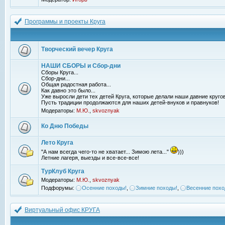
Программы и проекты Круга
Творческий вечер Круга
НАШИ СБОРЫ и Сбор-дни
Сборы Круга...
Сбор-дни...
Общая радостная работа...
Как давно это было...
Уже выросли дети тех детей Круга, которые делали наши давние кругов
Пусть традиции продолжаются для наших детей-внуков и правнуков!
Модераторы:
М.Ю.
,
skvoznyak
Ко Дню Победы
Лето Круга
"А нам всегда чего-то не хватает... Зимою лета..."
)))
Летние лагеря, выезды и все-все-все!
ТурКлуб Круга
Модераторы:
М.Ю.
,
skvoznyak
Подфорумы:
Осенние походы!
,
Зимние походы!
,
Весенние похо
Виртуальный офис КРУГА