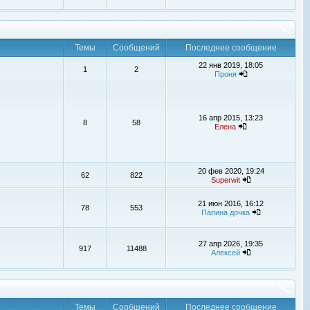
Темы
Сообщений
Последнее сообщение
22 янв 2019, 18:05
1
2
Проня
16 апр 2015, 13:23
8
58
Елена
20 фев 2020, 19:24
62
822
Superwit
21 июн 2016, 16:12
78
553
Папина дочка
27 апр 2026, 19:35
917
11488
Алексей
Темы
Сообщений
Последнее сообщение