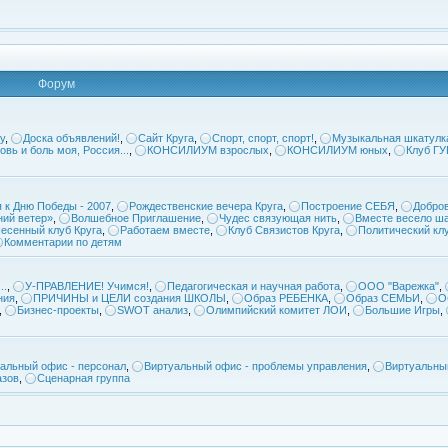
Форум
у
,
Доска объявлений!
,
Сайт Круга
,
Спорт, спорт, спорт!
,
Музыкальная шкатулк
овь и боль моя, Россия...
,
КОНСИЛИУМ взрослых
,
КОНСИЛИУМ юных
,
Клуб Г
 к Дню Победы - 2007
,
Рождественские вечера Круга
,
Построение СЕБЯ
,
Добров
ий ветер»
,
Волшебное Приглашение
,
Чудес связующая нить
,
Вместе весело ша
есенный клуб Круга
,
Работаем вместе
,
Клуб Связистов Круга
,
Политический кл
Комментарии по детям
..
,
У-ПРАВЛЕНИЕ! Учимся!
,
Педагогическая и научная работа
,
ООО "Варежка"
,
ния
,
ПРИЧИНЫ и ЦЕЛИ создания ШКОЛЫ
,
Образ РЕБЕНКА
,
Образ СЕМЬИ
,
О
,
Бизнес-проекты
,
SWOT анализ
,
Олимпийский комитет ЛОИ
,
Большие Игры
,
альный офис - персонал
,
Виртуальный офис - проблемы управления
,
Виртуальны
азов
,
Сценарная группа