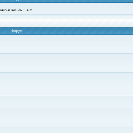
п открыт членам ШАРа.
Форум