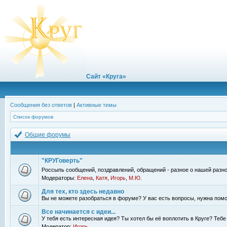
Сайт «Круга»
Сообщения без ответов
|
Активные темы
Список форумов
Общие форумы
"КРУГоверть"
Россыпь сообщений, поздравлений, обращений - разное о нашей разно
Модераторы:
Елена
,
Катя
,
Игорь
,
М.Ю.
Для тех, кто здесь недавно
Вы не можете разобраться в форуме? У вас есть вопросы, нужна помо
Все начинается с идеи...
У тебя есть интересная идея? Ты хотел бы её воплотить в Круге? Теб
Модератор:
Игорь