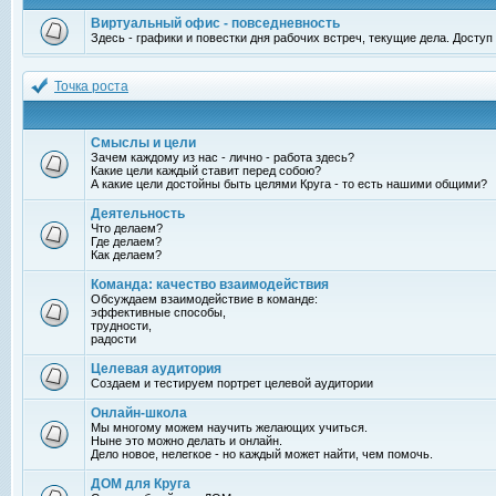
Виртуальный офис - повседневность
Здесь - графики и повестки дня рабочих встреч, текущие дела. Досту
Точка роста
Смыслы и цели
Зачем каждому из нас - лично - работа здесь?
Какие цели каждый ставит перед собою?
А какие цели достойны быть целями Круга - то есть нашими общими?
Деятельность
Что делаем?
Где делаем?
Как делаем?
Команда: качество взаимодействия
Обсуждаем взаимодействие в команде:
эффективные способы,
трудности,
радости
Целевая аудитория
Создаем и тестируем портрет целевой аудитории
Онлайн-школа
Мы многому можем научить желающих учиться.
Ныне это можно делать и онлайн.
Дело новое, нелегкое - но каждый может найти, чем помочь.
ДОМ для Круга