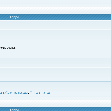
Форум
ские сборы...
ды!
,
Летние походы!
,
Планы на год.
Форум