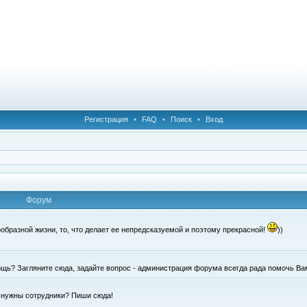
Регистрация
•
FAQ
•
Поиск
•
Вход
Форум
образной жизни, то, что делает ее непредсказуемой и поэтому прекрасной!
))
щь? Загляните сюда, задайте вопрос - администрация форума всегда рада помочь Ва
е нужны сотрудники? Пиши сюда!