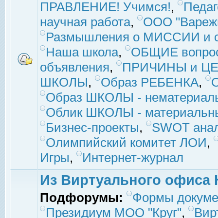
ПРАВЛЕНИЕ! Учимся!
,
Педаг
научная работа
,
ООО "Вареж
Размышления о МИССИИ и с
Наша школа
,
ОБЩИЕ вопро
объявления
,
ПРИЧИНЫ и ЦЕ
ШКОЛЫ
,
Образ РЕБЕНКА
,
Образ ШКОЛЫ - нематериаль
Облик ШКОЛЫ - материальны
Бизнес-проекты
,
SWOT ана
Олимпийский комитет ЛОИ
,
Игры
,
Интернет-журнал
Из Виртуального офиса 
Подфорумы:
Формы докуме
Президиум МОО "Круг"
,
Вир