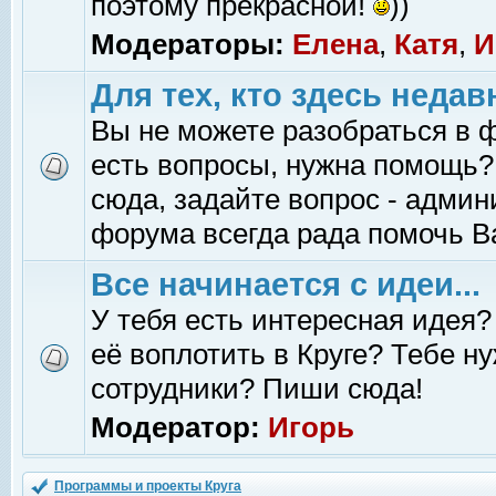
поэтому прекрасной!
))
Модераторы:
Елена
,
Катя
,
И
Для тех, кто здесь недав
Вы не можете разобраться в 
есть вопросы, нужна помощь?
сюда, задайте вопрос - адми
форума всегда рада помочь В
Все начинается с идеи...
У тебя есть интересная идея?
её воплотить в Круге? Тебе н
сотрудники? Пиши сюда!
Модератор:
Игорь
Программы и проекты Круга