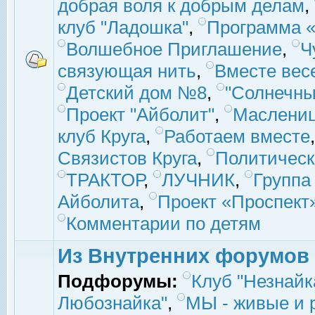
добрая воля к добрым делам
,
клуб "Ладошка"
,
Программа «
Волшебное Приглашение
,
Ч
связующая нить
,
Вместе вес
Детский дом №8
,
"Солнечны
Проект "Айболит"
,
Маслени
клуб Круга
,
Работаем вместе
Связистов Круга
,
Политическ
ТРАКТОР
,
ЛУЧНИК
,
Группа
Айболита
,
Проект «Проспект
Комментарии по детям
Из Внутренних форумов
Подфорумы:
Клуб "Незнайк
Любознайка"
,
МЫ - живые и р