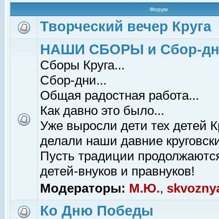
Форум
Творческий вечер Круга
НАШИ СБОРЫ и Сбор-д
Сборы Круга...
Сбор-дни...
Общая радостная работа...
Как давно это было...
Уже выросли дети тех детей К
делали наши давние круговски
Пусть традиции продолжаютс
детей-внуков и правнуков!
Модераторы:
М.Ю.
,
skvozny
Ко Дню Победы