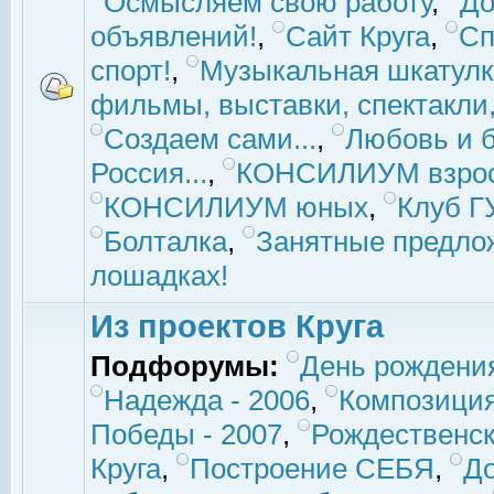
Осмысляем свою работу
,
До
объявлений!
,
Сайт Круга
,
Сп
спорт!
,
Музыкальная шкатулк
фильмы, выставки, спектакли, 
Создаем сами...
,
Любовь и б
Россия...
,
КОНСИЛИУМ взро
КОНСИЛИУМ юных
,
Клуб 
Болталка
,
Занятные предло
лошадках!
Из проектов Круга
Подфорумы:
День рождени
Надежда - 2006
,
Композиция
Победы - 2007
,
Рождественск
Круга
,
Построение СЕБЯ
,
До