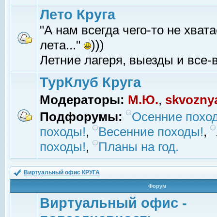
Лето Круга
"А нам всегда чего-то не хвата
лета..."
)))
Летние лагеря, выезды и все-в
ТурКлуб Круга
Модераторы:
М.Ю.
,
skvozny
Подфорумы:
Осенние похо
походы!
,
Весенние походы!
,
походы!
,
Планы на год.
Виртуальный офис КРУГА
Форум
Виртуальный офис -