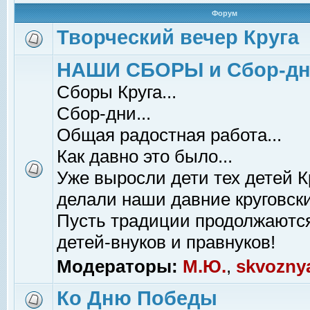
Форум
Творческий вечер Круга
НАШИ СБОРЫ и Сбор-д
Сборы Круга...
Сбор-дни...
Общая радостная работа...
Как давно это было...
Уже выросли дети тех детей К
делали наши давние круговски
Пусть традиции продолжаютс
детей-внуков и правнуков!
Модераторы:
М.Ю.
,
skvozny
Ко Дню Победы