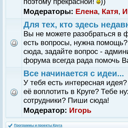
поэтому прекрасной!
))
Модераторы:
Елена
,
Катя
,
И
Для тех, кто здесь недав
Вы не можете разобраться в 
есть вопросы, нужна помощь?
сюда, задайте вопрос - адми
форума всегда рада помочь В
Все начинается с идеи...
У тебя есть интересная идея?
её воплотить в Круге? Тебе н
сотрудники? Пиши сюда!
Модератор:
Игорь
Программы и проекты Круга