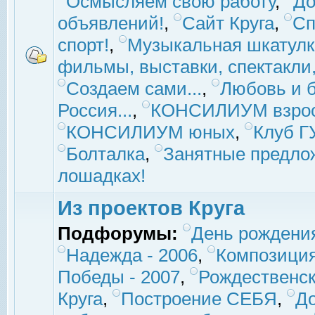
Осмысляем свою работу
,
До
объявлений!
,
Сайт Круга
,
Сп
спорт!
,
Музыкальная шкатулк
фильмы, выставки, спектакли, 
Создаем сами...
,
Любовь и б
Россия...
,
КОНСИЛИУМ взро
КОНСИЛИУМ юных
,
Клуб 
Болталка
,
Занятные предло
лошадках!
Из проектов Круга
Подфорумы:
День рождени
Надежда - 2006
,
Композиция
Победы - 2007
,
Рождественск
Круга
,
Построение СЕБЯ
,
До