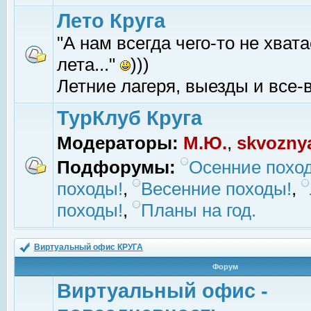
Лето Круга
"А нам всегда чего-то не хвата
лета..."
)))
Летние лагеря, выезды и все-в
ТурКлуб Круга
Модераторы:
М.Ю.
,
skvozny
Подфорумы:
Осенние похо
походы!
,
Весенние походы!
,
походы!
,
Планы на год.
Виртуальный офис КРУГА
Форум
Виртуальный офис -