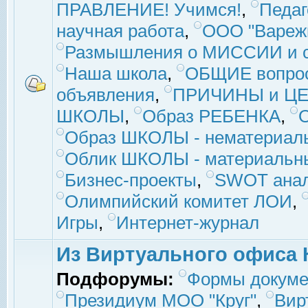
ПРАВЛЕНИЕ! Учимся!
,
Педаг
научная работа
,
ООО "Вареж
Размышления о МИССИИ и с
Наша школа
,
ОБЩИЕ вопро
объявления
,
ПРИЧИНЫ и ЦЕ
ШКОЛЫ
,
Образ РЕБЕНКА
,
Образ ШКОЛЫ - нематериаль
Облик ШКОЛЫ - материальны
Бизнес-проекты
,
SWOT ана
Олимпийский комитет ЛОИ
,
Игры
,
Интернет-журнал
Из Виртуального офиса 
Подфорумы:
Формы докуме
Президиум МОО "Круг"
,
Вир