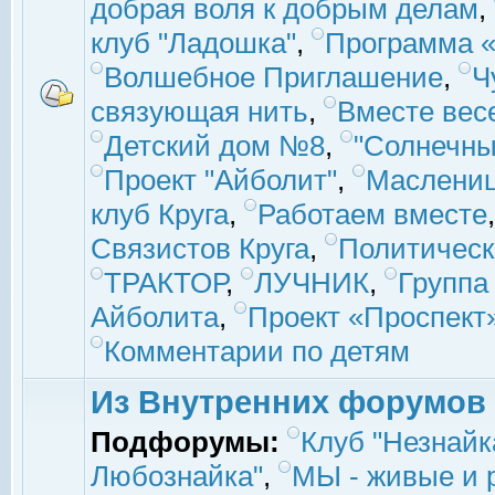
добрая воля к добрым делам
,
клуб "Ладошка"
,
Программа «
Волшебное Приглашение
,
Ч
связующая нить
,
Вместе вес
Детский дом №8
,
"Солнечны
Проект "Айболит"
,
Маслени
клуб Круга
,
Работаем вместе
Связистов Круга
,
Политическ
ТРАКТОР
,
ЛУЧНИК
,
Группа
Айболита
,
Проект «Проспект
Комментарии по детям
Из Внутренних форумов
Подфорумы:
Клуб "Незнайк
Любознайка"
,
МЫ - живые и р