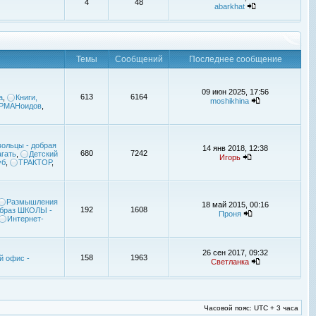
4
48
abarkhat
Темы
Сообщений
Последнее сообщение
09 июн 2025, 17:56
613
6164
а
,
Книги,
moshikhina
УРМАНоидов
,
ольцы - добрая
14 янв 2018, 12:38
680
7242
гать
,
Детский
Игорь
уб
,
ТРАКТОР
,
Размышления
18 май 2015, 00:16
192
1608
браз ШКОЛЫ -
Проня
Интернет-
26 сен 2017, 09:32
158
1963
й офис -
Светланка
Часовой пояс: UTC + 3 часа