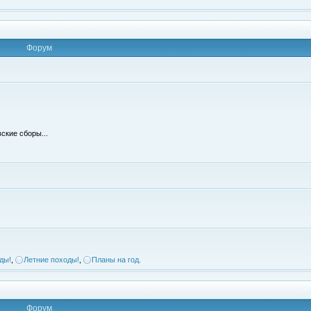
Форум
ские сборы...
ды!
,
Летние походы!
,
Планы на год.
Форум