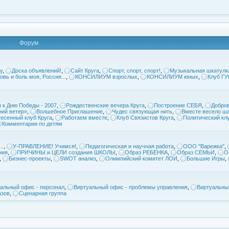
Форум
у
,
Доска объявлений!
,
Сайт Круга
,
Спорт, спорт, спорт!
,
Музыкальная шкатулк
овь и боль моя, Россия...
,
КОНСИЛИУМ взрослых
,
КОНСИЛИУМ юных
,
Клуб Г
 к Дню Победы - 2007
,
Рождественские вечера Круга
,
Построение СЕБЯ
,
Добров
ий ветер»
,
Волшебное Приглашение
,
Чудес связующая нить
,
Вместе весело ша
есенный клуб Круга
,
Работаем вместе
,
Клуб Связистов Круга
,
Политический кл
Комментарии по детям
..
,
У-ПРАВЛЕНИЕ! Учимся!
,
Педагогическая и научная работа
,
ООО "Варежка"
,
ния
,
ПРИЧИНЫ и ЦЕЛИ создания ШКОЛЫ
,
Образ РЕБЕНКА
,
Образ СЕМЬИ
,
О
,
Бизнес-проекты
,
SWOT анализ
,
Олимпийский комитет ЛОИ
,
Большие Игры
,
альный офис - персонал
,
Виртуальный офис - проблемы управления
,
Виртуальны
азов
,
Сценарная группа