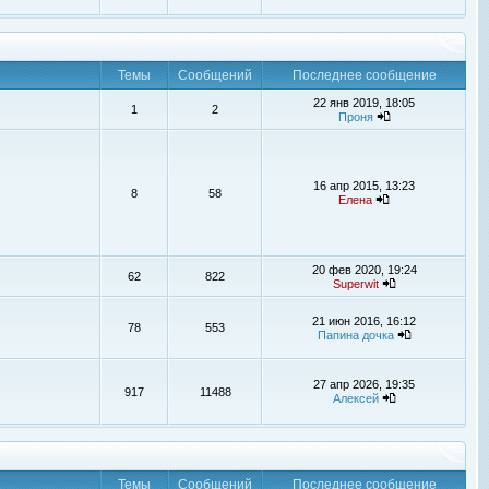
Темы
Сообщений
Последнее сообщение
22 янв 2019, 18:05
1
2
Проня
16 апр 2015, 13:23
8
58
Елена
20 фев 2020, 19:24
62
822
Superwit
21 июн 2016, 16:12
78
553
Папина дочка
27 апр 2026, 19:35
917
11488
Алексей
Темы
Сообщений
Последнее сообщение