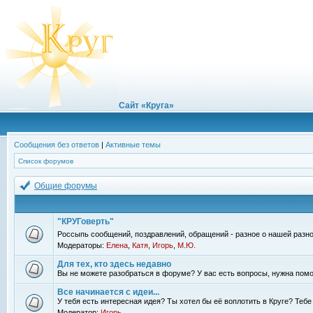
Сайт «Круга»
Сообщения без ответов
|
Активные темы
Список форумов
Общие форумы
"КРУГоверть"
Россыпь сообщений, поздравлений, обращений - разное о нашей разно
Модераторы:
Елена
,
Катя
,
Игорь
,
М.Ю.
Для тех, кто здесь недавно
Вы не можете разобраться в форуме? У вас есть вопросы, нужна помо
Все начинается с идеи...
У тебя есть интересная идея? Ты хотел бы её воплотить в Круге? Теб
Модератор:
Игорь