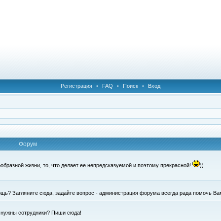
Регистрация
•
FAQ
•
Поиск
•
Вход
Форум
образной жизни, то, что делает ее непредсказуемой и поэтому прекрасной!
))
щь? Загляните сюда, задайте вопрос - администрация форума всегда рада помочь Ва
е нужны сотрудники? Пиши сюда!