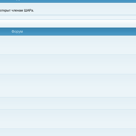
п открыт членам ШАРа.
Форум