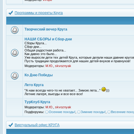
Программы и проекты Круга
Творческий вечер Круга
НАШИ СБОРЫ и Сбор-дни
Сборы Круга...
Сбор-дни...
Общая радостная работа...
Как давно это было...
Уже выросли дети тех детей Круга, которые делали наши давние кругов
Пусть традиции продолжаются для наших детей-внуков и правнуков!
Модераторы:
М.Ю.
,
skvoznyak
Ко Дню Победы
Лето Круга
"А нам всегда чего-то не хватает... Зимою лета..."
)))
Летние лагеря, выезды и все-все-все!
ТурКлуб Круга
Модераторы:
М.Ю.
,
skvoznyak
Подфорумы:
Осенние походы!
,
Зимние походы!
,
Весенние похо
Виртуальный офис КРУГА