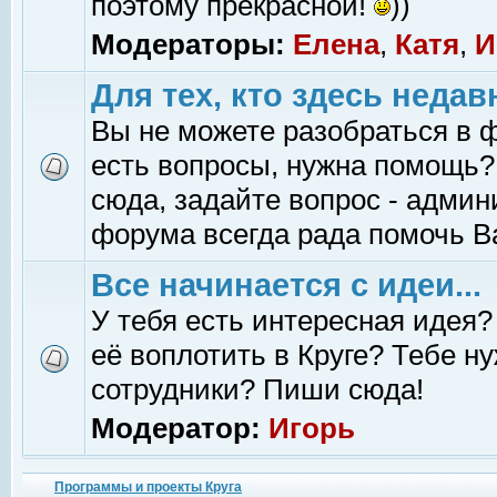
поэтому прекрасной!
))
Модераторы:
Елена
,
Катя
,
И
Для тех, кто здесь недав
Вы не можете разобраться в 
есть вопросы, нужна помощь?
сюда, задайте вопрос - адми
форума всегда рада помочь В
Все начинается с идеи...
У тебя есть интересная идея?
её воплотить в Круге? Тебе н
сотрудники? Пиши сюда!
Модератор:
Игорь
Программы и проекты Круга