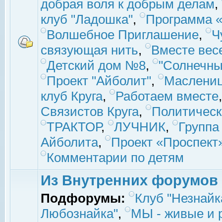
добрая воля к добрым делам
,
клуб "Ладошка"
,
Программа «
Волшебное Приглашение
,
Ч
связующая нить
,
Вместе вес
Детский дом №8
,
"Солнечны
Проект "Айболит"
,
Маслени
клуб Круга
,
Работаем вместе
Связистов Круга
,
Политическ
ТРАКТОР
,
ЛУЧНИК
,
Группа
Айболита
,
Проект «Проспект
Комментарии по детям
Из Внутренних форумов
Подфорумы:
Клуб "Незнайк
Любознайка"
,
МЫ - живые и р