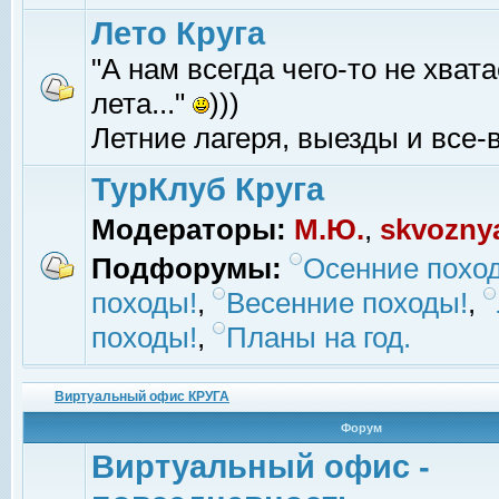
Лето Круга
"А нам всегда чего-то не хвата
лета..."
)))
Летние лагеря, выезды и все-в
ТурКлуб Круга
Модераторы:
М.Ю.
,
skvozny
Подфорумы:
Осенние похо
походы!
,
Весенние походы!
,
походы!
,
Планы на год.
Виртуальный офис КРУГА
Форум
Виртуальный офис -