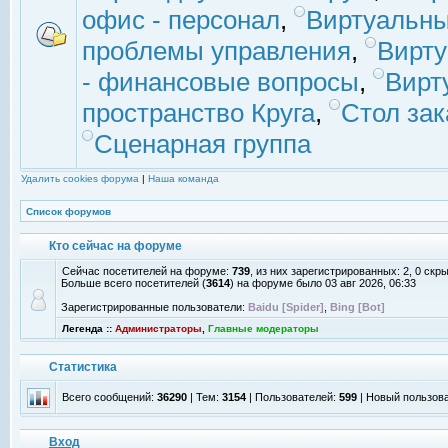
офис - персонал
,
Виртуальны
проблемы управления
,
Вирт
- финансовые вопросы
,
Вирт
пространство Круга
,
Стол зак
Сценарная группа
Удалить cookies форума
|
Наша команда
Список форумов
Кто сейчас на форуме
Сейчас посетителей на форуме:
739
, из них зарегистрированных: 2, 0 скр
Больше всего посетителей (
3614
) на форуме было 03 авг 2026, 06:33
Зарегистрированные пользователи:
Baidu [Spider]
,
Bing [Bot]
Легенда ::
Администраторы
,
Главные модераторы
Статистика
Всего сообщений:
36290
| Тем:
3154
| Пользователей:
599
| Новый пользов
Вход