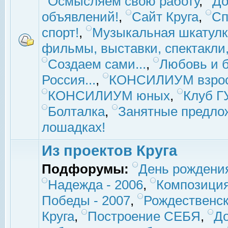
Осмысляем свою работу
,
До
объявлений!
,
Сайт Круга
,
Сп
спорт!
,
Музыкальная шкатулк
фильмы, выставки, спектакли, 
Создаем сами...
,
Любовь и б
Россия...
,
КОНСИЛИУМ взро
КОНСИЛИУМ юных
,
Клуб 
Болталка
,
Занятные предло
лошадках!
Из проектов Круга
Подфорумы:
День рождени
Надежда - 2006
,
Композиция
Победы - 2007
,
Рождественск
Круга
,
Построение СЕБЯ
,
До