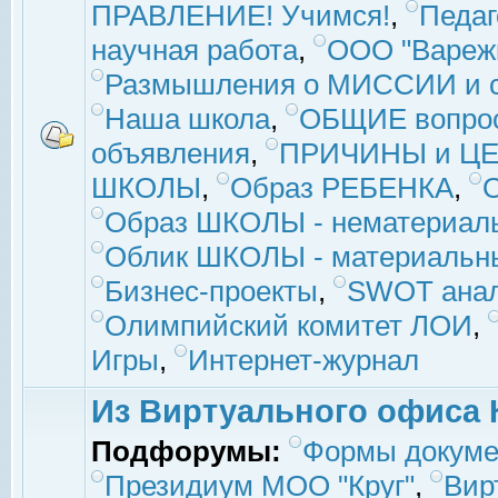
ПРАВЛЕНИЕ! Учимся!
,
Педаг
научная работа
,
ООО "Вареж
Размышления о МИССИИ и с
Наша школа
,
ОБЩИЕ вопро
объявления
,
ПРИЧИНЫ и ЦЕ
ШКОЛЫ
,
Образ РЕБЕНКА
,
Образ ШКОЛЫ - нематериаль
Облик ШКОЛЫ - материальны
Бизнес-проекты
,
SWOT ана
Олимпийский комитет ЛОИ
,
Игры
,
Интернет-журнал
Из Виртуального офиса 
Подфорумы:
Формы докуме
Президиум МОО "Круг"
,
Вир