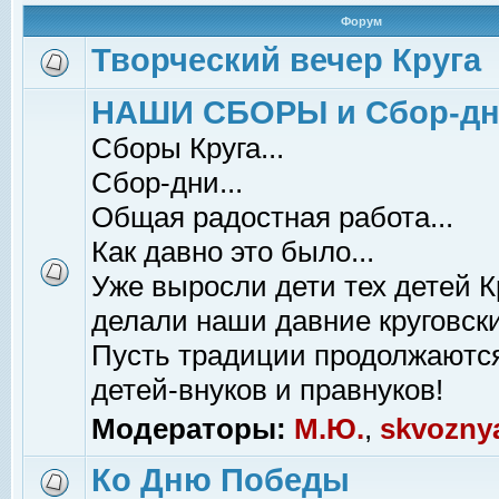
Форум
Творческий вечер Круга
НАШИ СБОРЫ и Сбор-д
Сборы Круга...
Сбор-дни...
Общая радостная работа...
Как давно это было...
Уже выросли дети тех детей К
делали наши давние круговски
Пусть традиции продолжаютс
детей-внуков и правнуков!
Модераторы:
М.Ю.
,
skvozny
Ко Дню Победы