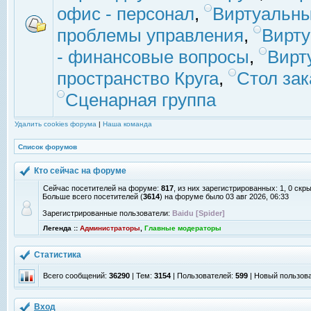
офис - персонал
,
Виртуальны
проблемы управления
,
Вирт
- финансовые вопросы
,
Вирт
пространство Круга
,
Стол зак
Сценарная группа
Удалить cookies форума
|
Наша команда
Список форумов
Кто сейчас на форуме
Сейчас посетителей на форуме:
817
, из них зарегистрированных: 1, 0 скр
Больше всего посетителей (
3614
) на форуме было 03 авг 2026, 06:33
Зарегистрированные пользователи:
Baidu [Spider]
Легенда ::
Администраторы
,
Главные модераторы
Статистика
Всего сообщений:
36290
| Тем:
3154
| Пользователей:
599
| Новый пользов
Вход