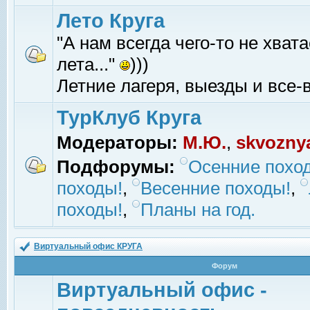
Лето Круга
"А нам всегда чего-то не хвата
лета..."
)))
Летние лагеря, выезды и все-в
ТурКлуб Круга
Модераторы:
М.Ю.
,
skvozny
Подфорумы:
Осенние похо
походы!
,
Весенние походы!
,
походы!
,
Планы на год.
Виртуальный офис КРУГА
Форум
Виртуальный офис -