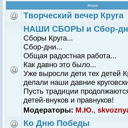
Форум
Творческий вечер Круга
НАШИ СБОРЫ и Сбор-д
Сборы Круга...
Сбор-дни...
Общая радостная работа...
Как давно это было...
Уже выросли дети тех детей К
делали наши давние круговски
Пусть традиции продолжаютс
детей-внуков и правнуков!
Модераторы:
М.Ю.
,
skvozny
Ко Дню Победы