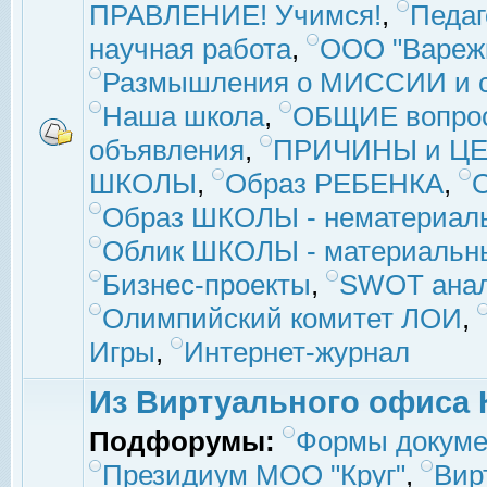
ПРАВЛЕНИЕ! Учимся!
,
Педаг
научная работа
,
ООО "Вареж
Размышления о МИССИИ и с
Наша школа
,
ОБЩИЕ вопро
объявления
,
ПРИЧИНЫ и ЦЕ
ШКОЛЫ
,
Образ РЕБЕНКА
,
Образ ШКОЛЫ - нематериаль
Облик ШКОЛЫ - материальны
Бизнес-проекты
,
SWOT ана
Олимпийский комитет ЛОИ
,
Игры
,
Интернет-журнал
Из Виртуального офиса 
Подфорумы:
Формы докуме
Президиум МОО "Круг"
,
Вир