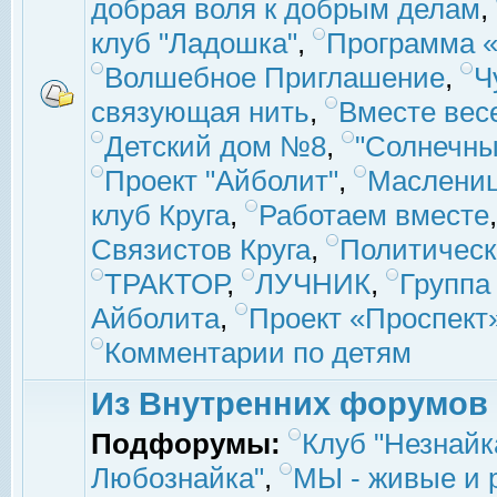
добрая воля к добрым делам
,
клуб "Ладошка"
,
Программа «
Волшебное Приглашение
,
Ч
связующая нить
,
Вместе вес
Детский дом №8
,
"Солнечны
Проект "Айболит"
,
Маслени
клуб Круга
,
Работаем вместе
Связистов Круга
,
Политическ
ТРАКТОР
,
ЛУЧНИК
,
Группа
Айболита
,
Проект «Проспект
Комментарии по детям
Из Внутренних форумов
Подфорумы:
Клуб "Незнайк
Любознайка"
,
МЫ - живые и р