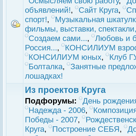
Осмысляем свою работу
,
До
объявлений!
,
Сайт Круга
,
Сп
спорт!
,
Музыкальная шкатулк
фильмы, выставки, спектакли, 
Создаем сами...
,
Любовь и б
Россия...
,
КОНСИЛИУМ взро
КОНСИЛИУМ юных
,
Клуб 
Болталка
,
Занятные предло
лошадках!
Из проектов Круга
Подфорумы:
День рождени
Надежда - 2006
,
Композиция
Победы - 2007
,
Рождественск
Круга
,
Построение СЕБЯ
,
До