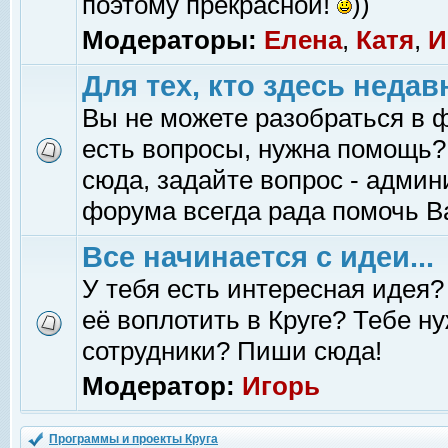
поэтому прекрасной!
))
Модераторы:
Елена
,
Катя
,
И
Для тех, кто здесь недав
Вы не можете разобраться в 
есть вопросы, нужна помощь?
сюда, задайте вопрос - адми
форума всегда рада помочь В
Все начинается с идеи...
У тебя есть интересная идея?
её воплотить в Круге? Тебе н
сотрудники? Пиши сюда!
Модератор:
Игорь
Программы и проекты Круга