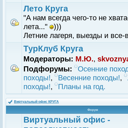
Лето Круга
"А нам всегда чего-то не хвата
лета..."
)))
Летние лагеря, выезды и все-в
ТурКлуб Круга
Модераторы:
М.Ю.
,
skvozny
Подфорумы:
Осенние похо
походы!
,
Весенние походы!
,
походы!
,
Планы на год.
Виртуальный офис КРУГА
Форум
Виртуальный офис -