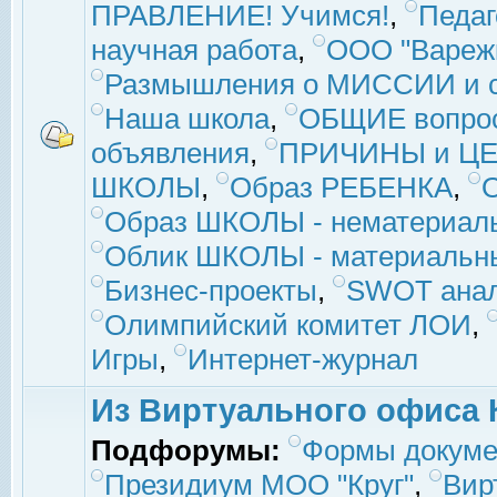
ПРАВЛЕНИЕ! Учимся!
,
Педаг
научная работа
,
ООО "Вареж
Размышления о МИССИИ и с
Наша школа
,
ОБЩИЕ вопро
объявления
,
ПРИЧИНЫ и ЦЕ
ШКОЛЫ
,
Образ РЕБЕНКА
,
Образ ШКОЛЫ - нематериаль
Облик ШКОЛЫ - материальны
Бизнес-проекты
,
SWOT ана
Олимпийский комитет ЛОИ
,
Игры
,
Интернет-журнал
Из Виртуального офиса 
Подфорумы:
Формы докуме
Президиум МОО "Круг"
,
Вир