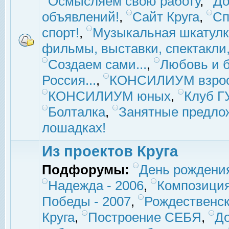
Осмысляем свою работу
,
До
объявлений!
,
Сайт Круга
,
Сп
спорт!
,
Музыкальная шкатулк
фильмы, выставки, спектакли, 
Создаем сами...
,
Любовь и б
Россия...
,
КОНСИЛИУМ взро
КОНСИЛИУМ юных
,
Клуб 
Болталка
,
Занятные предло
лошадках!
Из проектов Круга
Подфорумы:
День рождени
Надежда - 2006
,
Композиция
Победы - 2007
,
Рождественск
Круга
,
Построение СЕБЯ
,
До