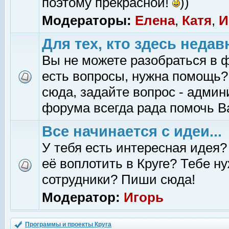
поэтому прекрасной!
))
Модераторы:
Елена
,
Катя
,
И
Для тех, кто здесь недав
Вы не можете разобраться в 
есть вопросы, нужна помощь?
сюда, задайте вопрос - адми
форума всегда рада помочь В
Все начинается с идеи...
У тебя есть интересная идея?
её воплотить в Круге? Тебе н
сотрудники? Пиши сюда!
Модератор:
Игорь
Программы и проекты Круга