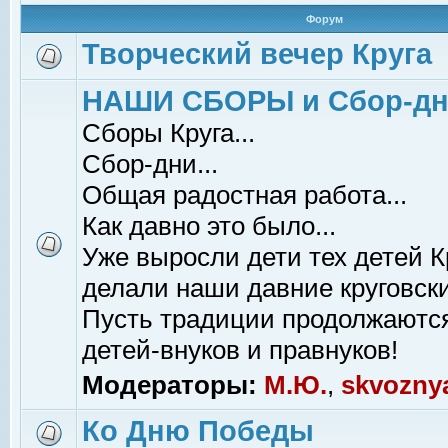
Форум
Творческий вечер Круга
НАШИ СБОРЫ и Сбор-д
Сборы Круга...
Сбор-дни...
Общая радостная работа...
Как давно это было...
Уже выросли дети тех детей К
делали наши давние круговски
Пусть традиции продолжаютс
детей-внуков и правнуков!
Модераторы:
М.Ю.
,
skvozny
Ко Дню Победы