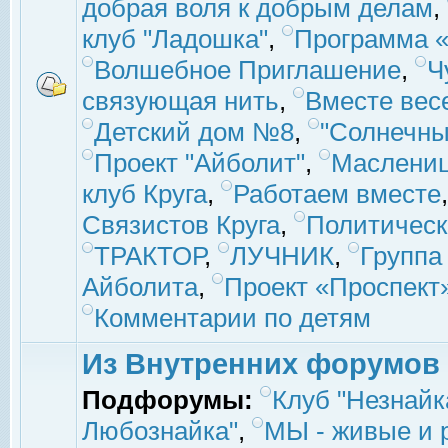
добрая воля к добрым делам
,
клуб "Ладошка"
,
Программа «
Волшебное Приглашение
,
Ч
связующая нить
,
Вместе вес
Детский дом №8
,
"Солнечны
Проект "Айболит"
,
Маслени
клуб Круга
,
Работаем вместе
Связистов Круга
,
Политическ
ТРАКТОР
,
ЛУЧНИК
,
Группа
Айболита
,
Проект «Проспект
Комментарии по детям
Из Внутренних форумов
Подфорумы:
Клуб "Незнайк
Любознайка"
,
МЫ - живые и р