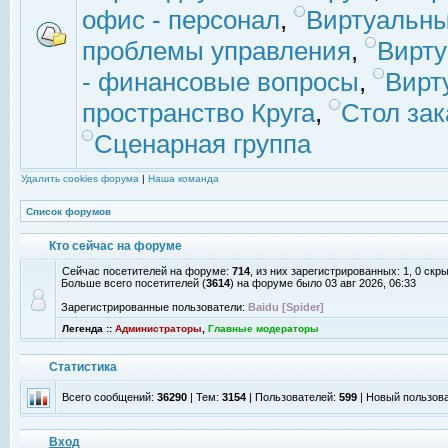
офис - персонал
,
Виртуальны
проблемы управления
,
Вирт
- финансовые вопросы
,
Вирт
пространство Круга
,
Стол зак
Сценарная группа
Удалить cookies форума
|
Наша команда
Список форумов
Кто сейчас на форуме
Сейчас посетителей на форуме:
714
, из них зарегистрированных: 1, 0 скр
Больше всего посетителей (
3614
) на форуме было 03 авг 2026, 06:33
Зарегистрированные пользователи:
Baidu [Spider]
Легенда ::
Администраторы
,
Главные модераторы
Статистика
Всего сообщений:
36290
| Тем:
3154
| Пользователей:
599
| Новый пользов
Вход