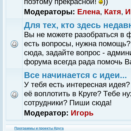
поэтому прекрасной!
))
Модераторы:
Елена
,
Катя
,
И
Для тех, кто здесь недав
Вы не можете разобраться в 
есть вопросы, нужна помощь?
сюда, задайте вопрос - адми
форума всегда рада помочь В
Все начинается с идеи...
У тебя есть интересная идея?
её воплотить в Круге? Тебе н
сотрудники? Пиши сюда!
Модератор:
Игорь
Программы и проекты Круга