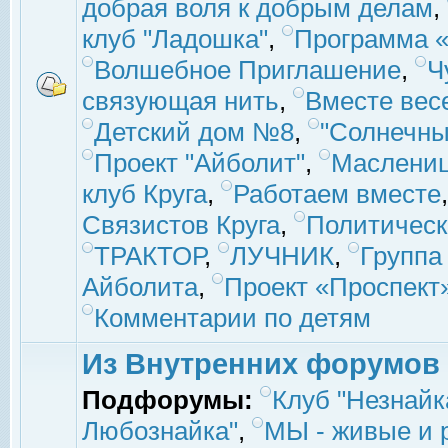
добрая воля к добрым делам
,
клуб "Ладошка"
,
Программа «
Волшебное Приглашение
,
Ч
связующая нить
,
Вместе вес
Детский дом №8
,
"Солнечны
Проект "Айболит"
,
Маслени
клуб Круга
,
Работаем вместе
Связистов Круга
,
Политическ
ТРАКТОР
,
ЛУЧНИК
,
Группа
Айболита
,
Проект «Проспект
Комментарии по детям
Из Внутренних форумов
Подфорумы:
Клуб "Незнайк
Любознайка"
,
МЫ - живые и р