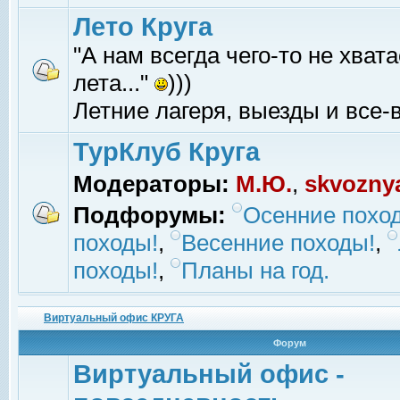
Лето Круга
"А нам всегда чего-то не хвата
лета..."
)))
Летние лагеря, выезды и все-в
ТурКлуб Круга
Модераторы:
М.Ю.
,
skvozny
Подфорумы:
Осенние похо
походы!
,
Весенние походы!
,
походы!
,
Планы на год.
Виртуальный офис КРУГА
Форум
Виртуальный офис -