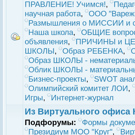
ПРАВЛЕНИЕ! Учимся!
,
Педаг
научная работа
,
ООО "Вареж
Размышления о МИССИИ и с
Наша школа
,
ОБЩИЕ вопро
объявления
,
ПРИЧИНЫ и ЦЕ
ШКОЛЫ
,
Образ РЕБЕНКА
,
Образ ШКОЛЫ - нематериаль
Облик ШКОЛЫ - материальны
Бизнес-проекты
,
SWOT ана
Олимпийский комитет ЛОИ
,
Игры
,
Интернет-журнал
Из Виртуального офиса 
Подфорумы:
Формы докуме
Президиум МОО "Круг"
,
Вир