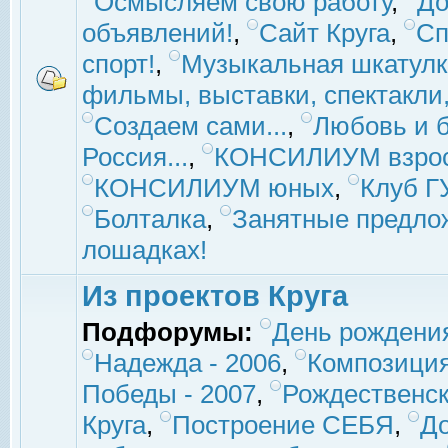
Осмысляем свою работу
,
До
объявлений!
,
Сайт Круга
,
Сп
спорт!
,
Музыкальная шкатулк
фильмы, выставки, спектакли, 
Создаем сами...
,
Любовь и б
Россия...
,
КОНСИЛИУМ взро
КОНСИЛИУМ юных
,
Клуб 
Болталка
,
Занятные предло
лошадках!
Из проектов Круга
Подфорумы:
День рождени
Надежда - 2006
,
Композиция
Победы - 2007
,
Рождественск
Круга
,
Построение СЕБЯ
,
До