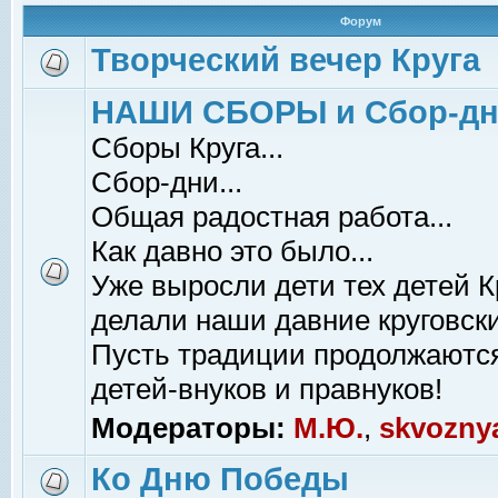
Форум
Творческий вечер Круга
НАШИ СБОРЫ и Сбор-д
Сборы Круга...
Сбор-дни...
Общая радостная работа...
Как давно это было...
Уже выросли дети тех детей К
делали наши давние круговски
Пусть традиции продолжаютс
детей-внуков и правнуков!
Модераторы:
М.Ю.
,
skvozny
Ко Дню Победы