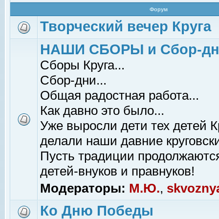
Форум
Творческий вечер Круга
НАШИ СБОРЫ и Сбор-д
Сборы Круга...
Сбор-дни...
Общая радостная работа...
Как давно это было...
Уже выросли дети тех детей К
делали наши давние круговски
Пусть традиции продолжаютс
детей-внуков и правнуков!
Модераторы:
М.Ю.
,
skvozny
Ко Дню Победы