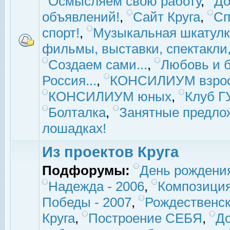
Осмысляем свою работу
,
До
объявлений!
,
Сайт Круга
,
Сп
спорт!
,
Музыкальная шкатулк
фильмы, выставки, спектакли, 
Создаем сами...
,
Любовь и б
Россия...
,
КОНСИЛИУМ взро
КОНСИЛИУМ юных
,
Клуб 
Болталка
,
Занятные предло
лошадках!
Из проектов Круга
Подфорумы:
День рождени
Надежда - 2006
,
Композиция
Победы - 2007
,
Рождественск
Круга
,
Построение СЕБЯ
,
До