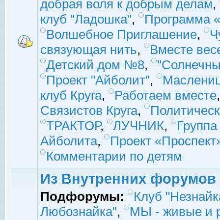
добрая воля к добрым делам
,
клуб "Ладошка"
,
Программа «
Волшебное Приглашение
,
Ч
связующая нить
,
Вместе вес
Детский дом №8
,
"Солнечны
Проект "Айболит"
,
Маслени
клуб Круга
,
Работаем вместе
Связистов Круга
,
Политическ
ТРАКТОР
,
ЛУЧНИК
,
Группа
Айболита
,
Проект «Проспект
Комментарии по детям
Из Внутренних форумов
Подфорумы:
Клуб "Незнайк
Любознайка"
,
МЫ - живые и р