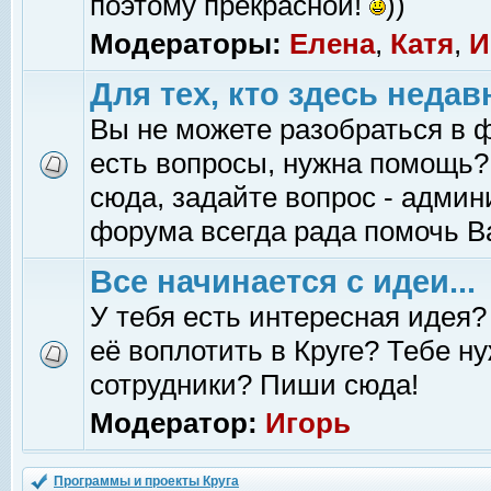
поэтому прекрасной!
))
Модераторы:
Елена
,
Катя
,
И
Для тех, кто здесь недав
Вы не можете разобраться в 
есть вопросы, нужна помощь?
сюда, задайте вопрос - адми
форума всегда рада помочь В
Все начинается с идеи...
У тебя есть интересная идея?
её воплотить в Круге? Тебе н
сотрудники? Пиши сюда!
Модератор:
Игорь
Программы и проекты Круга