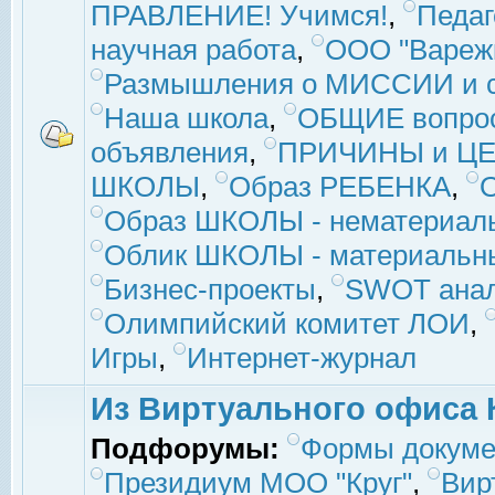
ПРАВЛЕНИЕ! Учимся!
,
Педаг
научная работа
,
ООО "Вареж
Размышления о МИССИИ и с
Наша школа
,
ОБЩИЕ вопро
объявления
,
ПРИЧИНЫ и ЦЕ
ШКОЛЫ
,
Образ РЕБЕНКА
,
Образ ШКОЛЫ - нематериаль
Облик ШКОЛЫ - материальны
Бизнес-проекты
,
SWOT ана
Олимпийский комитет ЛОИ
,
Игры
,
Интернет-журнал
Из Виртуального офиса 
Подфорумы:
Формы докуме
Президиум МОО "Круг"
,
Вир