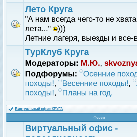
Лето Круга
"А нам всегда чего-то не хвата
лета..."
)))
Летние лагеря, выезды и все-в
ТурКлуб Круга
Модераторы:
М.Ю.
,
skvozny
Подфорумы:
Осенние похо
походы!
,
Весенние походы!
,
походы!
,
Планы на год.
Виртуальный офис КРУГА
Форум
Виртуальный офис -