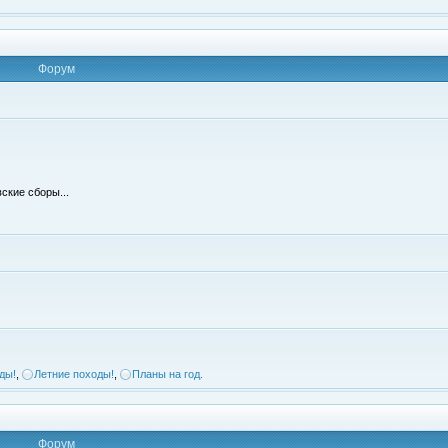
Форум
ские сборы...
ды!
,
Летние походы!
,
Планы на год.
Форум