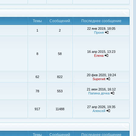
Темы
Сообщений
Последнее сообщение
22 янв 2019, 18:05
1
2
Проня
16 апр 2015, 13:23
8
58
Елена
20 фев 2020, 19:24
62
822
Superwit
21 июн 2016, 16:12
78
553
Папина дочка
27 апр 2026, 19:35
917
11488
Алексей
Темы
Сообщений
Последнее сообщение