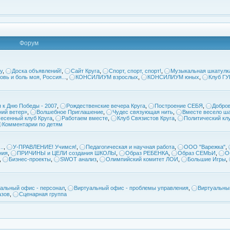
Форум
у
,
Доска объявлений!
,
Сайт Круга
,
Спорт, спорт, спорт!
,
Музыкальная шкатулк
овь и боль моя, Россия...
,
КОНСИЛИУМ взрослых
,
КОНСИЛИУМ юных
,
Клуб Г
 к Дню Победы - 2007
,
Рождественские вечера Круга
,
Построение СЕБЯ
,
Добров
ий ветер»
,
Волшебное Приглашение
,
Чудес связующая нить
,
Вместе весело ша
есенный клуб Круга
,
Работаем вместе
,
Клуб Связистов Круга
,
Политический кл
Комментарии по детям
..
,
У-ПРАВЛЕНИЕ! Учимся!
,
Педагогическая и научная работа
,
ООО "Варежка"
,
ния
,
ПРИЧИНЫ и ЦЕЛИ создания ШКОЛЫ
,
Образ РЕБЕНКА
,
Образ СЕМЬИ
,
О
,
Бизнес-проекты
,
SWOT анализ
,
Олимпийский комитет ЛОИ
,
Большие Игры
,
альный офис - персонал
,
Виртуальный офис - проблемы управления
,
Виртуальны
азов
,
Сценарная группа