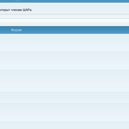
п открыт членам ШАРа.
Форум