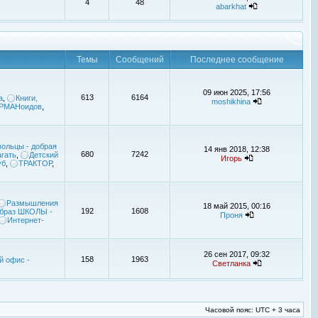
4
48
abarkhat
Темы
Сообщений
Последнее сообщение
09 июн 2025, 17:56
613
6164
а
,
Книги,
moshikhina
УРМАНоидов
,
ольцы - добрая
14 янв 2018, 12:38
680
7242
гать
,
Детский
Игорь
уб
,
ТРАКТОР
,
Размышления
18 май 2015, 00:16
192
1608
браз ШКОЛЫ -
Проня
Интернет-
26 сен 2017, 09:32
158
1963
й офис -
Светланка
Часовой пояс: UTC + 3 часа