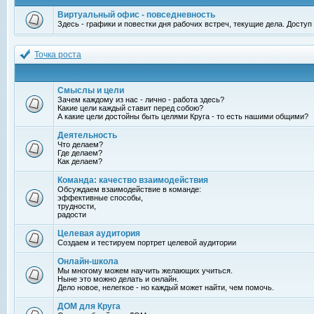
Виртуальный офис - повседневность
Здесь - графики и повестки дня рабочих встреч, текущие дела. Досту
Точка роста
Смыслы и цели
Зачем каждому из нас - лично - работа здесь?
Какие цели каждый ставит перед собою?
А какие цели достойны быть целями Круга - то есть нашими общими?
Деятельность
Что делаем?
Где делаем?
Как делаем?
Команда: качество взаимодействия
Обсуждаем взаимодействие в команде:
эффективные способы,
трудности,
радости
Целевая аудитория
Создаем и тестируем портрет целевой аудитории
Онлайн-школа
Мы многому можем научить желающих учиться.
Ныне это можно делать и онлайн.
Дело новое, нелегкое - но каждый может найти, чем помочь.
ДОМ для Круга