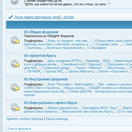
Строим общий наш ДОМ.
"ДОМ, как известно всем давно, это не стены, не окно..."
Дела давно минувших дней - Архив
Из Общих форумов
Перенесено из ОБЩИХ Форумов
Подфорумы:
Кому-то труднее, чем нам...
,
Осмысляем свою работ
фильмы, выставки, спектакли, концерты и...
,
Создаем сами...
,
Люб
Болталка
,
Занятные предложения
,
О лошадках!
Из проектов Круга
Подфорумы:
День рождения КРУГа
,
Надежда - 2006
,
Композиция
воля к добрым делам
,
Семейный клуб "Ладошка"
,
Программа «Син
дом №8
,
"Солнечный дождь"
,
Проект "Айболит"
,
Масленица
,
П
ЛУЧНИК
,
Группа ИКС
,
Школа Айболита
,
Проект «Проспект»
,
Из Внутренних форумов
Подфорумы:
Клуб "Незнайка - Любознайка"
,
МЫ - живые и разные.
о МИССИИ и стратегии
,
Наша школа
,
ОБЩИЕ вопросы и объявле
нематериальные качества
,
Облик ШКОЛЫ - материальные качества
журнал
Из Виртуального офиса Круга
Подфорумы:
Формы документов
,
Президиум МОО "Круг"
,
Вирту
финансовые вопросы
,
Виртуальное пространство Круга
,
Стол зак
Удалить cookies форума
|
Наша команда
Список форумов