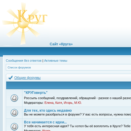
Сайт «Круга»
Сообщения без ответов
|
Активные темы
Список форумов
Общие форумы
"КРУГоверть"
Россыпь сообщений, поздравлений, обращений - разное о нашей разно
Модераторы:
Елена
,
Катя
,
Игорь
,
М.Ю.
Для тех, кто здесь недавно
Вы не можете разобраться в форуме? У вас есть вопросы, нужна помо
Все начинается с идеи...
У тебя есть интересная идея? Ты хотел бы её воплотить в Круге? Теб
Модератор:
Игорь