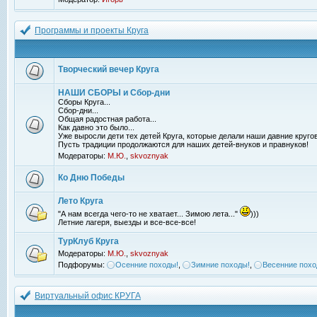
Программы и проекты Круга
Творческий вечер Круга
НАШИ СБОРЫ и Сбор-дни
Сборы Круга...
Сбор-дни...
Общая радостная работа...
Как давно это было...
Уже выросли дети тех детей Круга, которые делали наши давние кругов
Пусть традиции продолжаются для наших детей-внуков и правнуков!
Модераторы:
М.Ю.
,
skvoznyak
Ко Дню Победы
Лето Круга
"А нам всегда чего-то не хватает... Зимою лета..."
)))
Летние лагеря, выезды и все-все-все!
ТурКлуб Круга
Модераторы:
М.Ю.
,
skvoznyak
Подфорумы:
Осенние походы!
,
Зимние походы!
,
Весенние похо
Виртуальный офис КРУГА