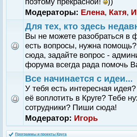
поэтому прекрасной!
))
Модераторы:
Елена
,
Катя
,
И
Для тех, кто здесь недав
Вы не можете разобраться в 
есть вопросы, нужна помощь?
сюда, задайте вопрос - адми
форума всегда рада помочь В
Все начинается с идеи...
У тебя есть интересная идея?
её воплотить в Круге? Тебе н
сотрудники? Пиши сюда!
Модератор:
Игорь
Программы и проекты Круга