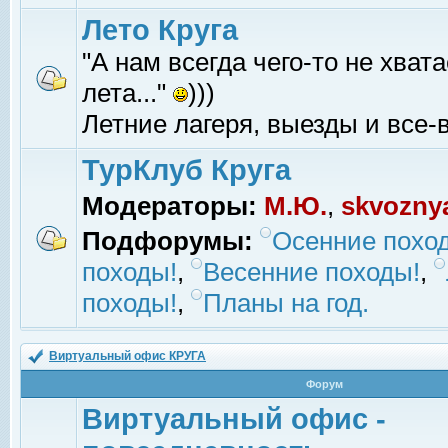
Лето Круга
"А нам всегда чего-то не хвата
лета..."
)))
Летние лагеря, выезды и все-в
ТурКлуб Круга
Модераторы:
М.Ю.
,
skvozny
Подфорумы:
Осенние похо
походы!
,
Весенние походы!
,
походы!
,
Планы на год.
Виртуальный офис КРУГА
Форум
Виртуальный офис -