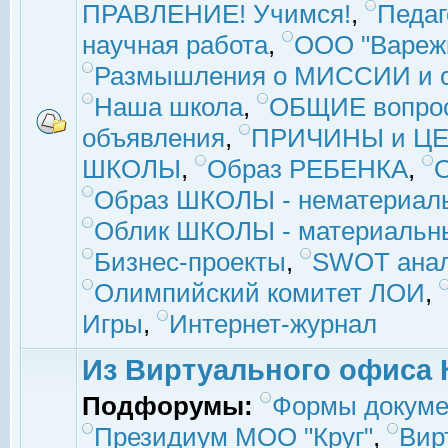
ПРАВЛЕНИЕ! Учимся!
,
Педаг
научная работа
,
ООО "Вареж
Размышления о МИССИИ и с
Наша школа
,
ОБЩИЕ вопро
объявления
,
ПРИЧИНЫ и ЦЕ
ШКОЛЫ
,
Образ РЕБЕНКА
,
Образ ШКОЛЫ - нематериаль
Облик ШКОЛЫ - материальны
Бизнес-проекты
,
SWOT ана
Олимпийский комитет ЛОИ
,
Игры
,
Интернет-журнал
Из Виртуального офиса 
Подфорумы:
Формы докуме
Президиум МОО "Круг"
,
Вир