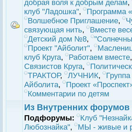
добрая воля к добрым делам
,
клуб "Ладошка"
,
Программа «
Волшебное Приглашение
,
Ч
связующая нить
,
Вместе вес
Детский дом №8
,
"Солнечны
Проект "Айболит"
,
Маслени
клуб Круга
,
Работаем вместе
Связистов Круга
,
Политическ
ТРАКТОР
,
ЛУЧНИК
,
Группа
Айболита
,
Проект «Проспект
Комментарии по детям
Из Внутренних форумов
Подфорумы:
Клуб "Незнайк
Любознайка"
,
МЫ - живые и р