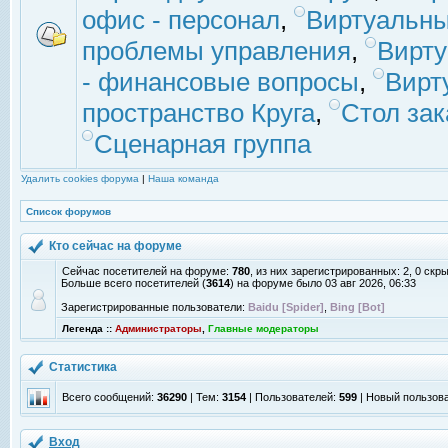
офис - персонал
,
Виртуальны
проблемы управления
,
Вирт
- финансовые вопросы
,
Вирт
пространство Круга
,
Стол зак
Сценарная группа
Удалить cookies форума
|
Наша команда
Список форумов
Кто сейчас на форуме
Сейчас посетителей на форуме:
780
, из них зарегистрированных: 2, 0 скр
Больше всего посетителей (
3614
) на форуме было 03 авг 2026, 06:33
Зарегистрированные пользователи:
Baidu [Spider]
,
Bing [Bot]
Легенда ::
Администраторы
,
Главные модераторы
Статистика
Всего сообщений:
36290
| Тем:
3154
| Пользователей:
599
| Новый пользов
Вход