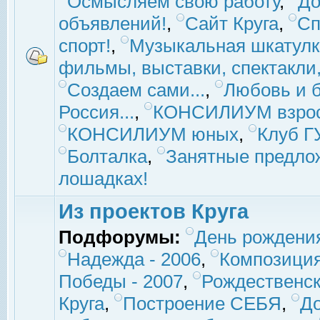
Осмысляем свою работу
,
До
объявлений!
,
Сайт Круга
,
Сп
спорт!
,
Музыкальная шкатулк
фильмы, выставки, спектакли, 
Создаем сами...
,
Любовь и б
Россия...
,
КОНСИЛИУМ взро
КОНСИЛИУМ юных
,
Клуб 
Болталка
,
Занятные предло
лошадках!
Из проектов Круга
Подфорумы:
День рождени
Надежда - 2006
,
Композиция
Победы - 2007
,
Рождественск
Круга
,
Построение СЕБЯ
,
До