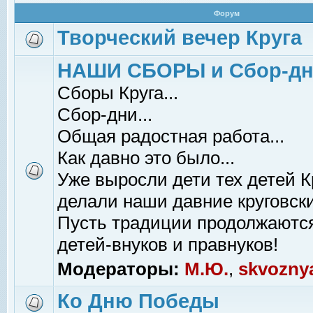
Форум
Творческий вечер Круга
НАШИ СБОРЫ и Сбор-д
Сборы Круга...
Сбор-дни...
Общая радостная работа...
Как давно это было...
Уже выросли дети тех детей К
делали наши давние круговски
Пусть традиции продолжаютс
детей-внуков и правнуков!
Модераторы:
М.Ю.
,
skvozny
Ко Дню Победы